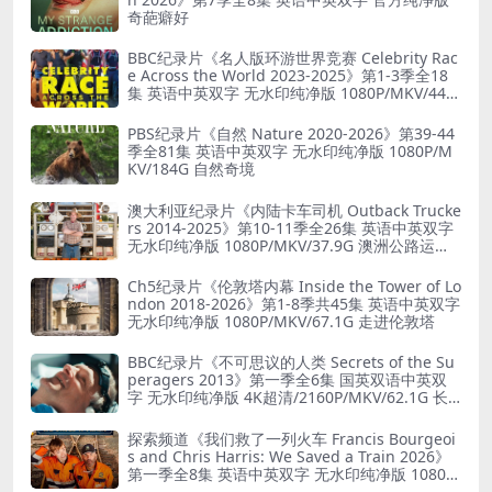
奇葩癖好
BBC纪录片《名人版环游世界竞赛 Celebrity Rac
e Across the World 2023-2025》第1-3季全18
集 英语中英双字 无水印纯净版 1080P/MKV/44.8
G 旅行竞赛
PBS纪录片《自然 Nature 2020-2026》第39-44
季全81集 英语中英双字 无水印纯净版 1080P/M
KV/184G 自然奇境
澳大利亚纪录片《内陆卡车司机 Outback Trucke
rs 2014-2025》第10-11季全26集 英语中英双字
无水印纯净版 1080P/MKV/37.9G 澳洲公路运输
业
Ch5纪录片《伦敦塔内幕 Inside the Tower of Lo
ndon 2018-2026》第1-8季共45集 英语中英双字
无水印纯净版 1080P/MKV/67.1G 走进伦敦塔
BBC纪录片《不可思议的人类 Secrets of the Su
peragers 2013》第一季全6集 国英双语中英双
字 无水印纯净版 4K超清/2160P/MKV/62.1G 长
寿的秘诀
探索频道《我们救了一列火车 Francis Bourgeoi
s and Chris Harris: We Saved a Train 2026》
第一季全8集 英语中英双字 无水印纯净版 1080P/
MKV/19.6G 火车修复