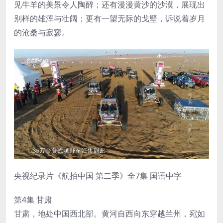
见牛羊的美景令人陶醉；还有漫漫黄沙的沙漠，展现出
别样的雄浑与壮阔；更有一望无际的戈壁，诉说着岁月
的沧桑与寂寥。
央视纪录片《航拍中国 第二季》全7集 国语中字
第4集 甘肃
甘肃，地处中国西北部。黄河自西向东穿越兰州，宛如