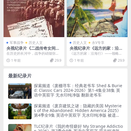
军事战争
历史人文
历史人文
永V专享
央视纪录片《二战传奇女间
央视纪录片《远方的家：沿海
谍》国语中字 1080P/TS/3.44
行》全112集 国语中字 720P/
在历史的长河中，战争的硝烟弥漫
《远方的家：沿海行》——领略中
G 间谍纪录片下载
MKV/171G 史诗级中国沿海地
着无数鲜为人知的故事。央视精心
国沿海的时代变迁与独特魅力 在改
1 年前
29.9
1 年前
29.9
区风采
打造的纪录片《二战传...
革开放的浪潮中，中...
最新纪录片
探索频道《废棚寻车：经典老爷车 Shed & Burie
d: Classic Cars 2024-2026》第1-4集全38集 英
语中英双字 无水印纯净版 翻新老爷车
探索频道《废弃建筑之谜：隐藏的美国 Mysterie
s of the Abandoned: Hidden America 2025》
第4季全9集 英语中英双字 无水印纯净版 被遗弃
之谜
TLC纪录片《我的奇怪癖好 My Strange Addictio
n 2026》第7季全8集 英语中英双字 官方纯净版