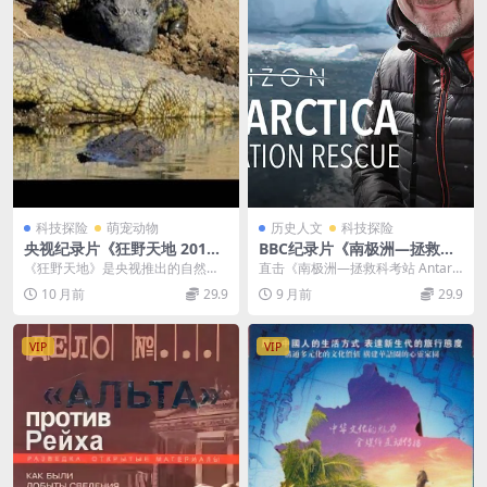
科技探险
萌宠动物
历史人文
科技探险
央视纪录片《狂野天地 201
BBC纪录片《南极洲—拯救科
5》国语中字 1080P/TS/4.53
考站 Antarctica Ice Station
《狂野天地》是央视推出的自然纪
直击《南极洲—拯救科考站 Antarct
G 非洲最大的爬行动物
Rescue 2017》英语英字 720
录片，聚焦纳米比亚中部的埃尔丁
ica Ice Station Resc...
10 月前
29.9
9 月前
29.9
P/MP4/1.18G 南极科考站
动物保护区，这里以丰...
VIP
VIP