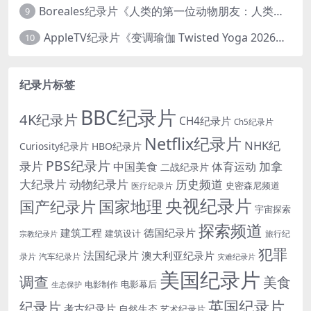
Boreales纪录片《人类的第一位动物朋友：人类和狗的神奇故事 Man’s First Friend 2018》英语中英双字 1080P/MP4/1.8G 狗的神奇故事
9
AppleTV纪录片《变调瑜伽 Twisted Yoga 2026》全3集 英语中英双字 无水印纯净版 1080P/MKV/10G 瑜伽大师背后的真相
10
纪录片标签
BBC纪录片
4K纪录片
CH4纪录片
Ch5纪录片
Netflix纪录片
NHK纪
Curiosity纪录片
HBO纪录片
PBS纪录片
录片
加拿
中国美食
体育运动
二战纪录片
大纪录片
动物纪录片
历史频道
史密森尼频道
医疗纪录片
央视纪录片
国家地理
国产纪录片
宇宙探索
探索频道
建筑工程
德国纪录片
建筑设计
旅行纪
宗教纪录片
犯罪
法国纪录片
澳大利亚纪录片
录片
汽车纪录片
灾难纪录片
美国纪录片
调查
美食
电影幕后
电影制作
生态保护
英国纪录片
纪录片
考古纪录片
自然生态
艺术纪录片