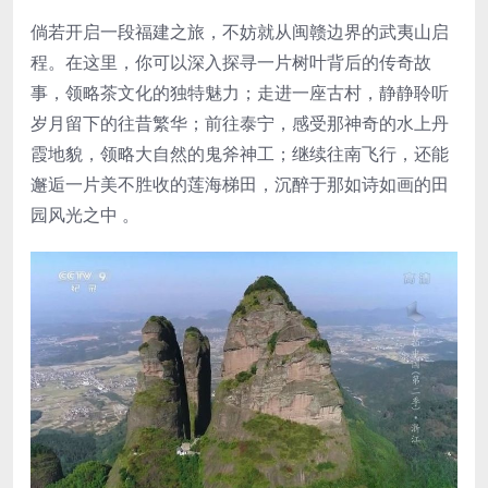
倘若开启一段福建之旅，不妨就从闽赣边界的武夷山启
程。在这里，你可以深入探寻一片树叶背后的传奇故
事，领略茶文化的独特魅力；走进一座古村，静静聆听
岁月留下的往昔繁华；前往泰宁，感受那神奇的水上丹
霞地貌，领略大自然的鬼斧神工；继续往南飞行，还能
邂逅一片美不胜收的莲海梯田，沉醉于那如诗如画的田
园风光之中 。