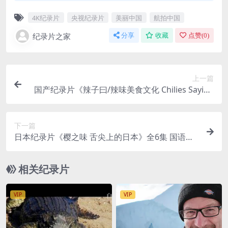
4K纪录片
央视纪录片
美丽中国
航拍中国
纪录片之家
分享
收藏
点赞(
0
)
上一篇
国产纪录片《辣子曰/辣味美食文化 Chilies Saying
2021》第2季全6集 国语中字 1080P/MP4/4.85G
下一篇
日本纪录片《樱之味 舌尖上的日本》全6集 国语中
字 4K高清/MP4/5.06G 日本料理的魅力
相关纪录片
VIP
VIP