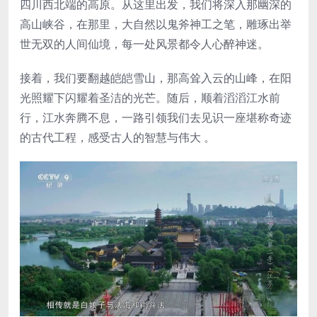
四川西北端的高原。从这里出发，我们将深入那幽深的
高山峡谷，在那里，大自然以鬼斧神工之笔，雕琢出举
世无双的人间仙境，每一处风景都令人心醉神迷。
接着，我们要翻越皑皑雪山，那高耸入云的山峰，在阳
光照耀下闪耀着圣洁的光芒。随后，顺着滔滔江水前
行，江水奔腾不息，一路引领我们去见识一座堪称奇迹
的古代工程，感受古人的智慧与伟大 。