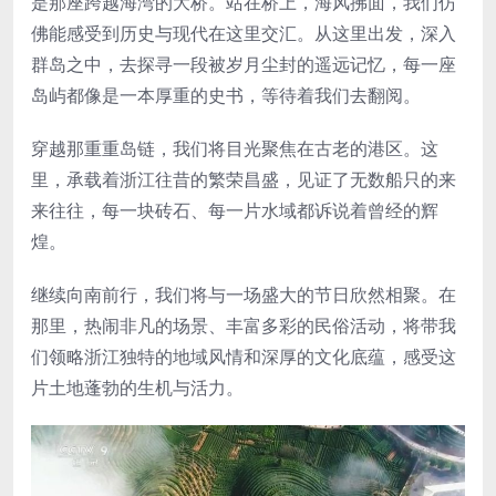
是那座跨越海湾的大桥。站在桥上，海风拂面，我们仿
佛能感受到历史与现代在这里交汇。从这里出发，深入
群岛之中，去探寻一段被岁月尘封的遥远记忆，每一座
岛屿都像是一本厚重的史书，等待着我们去翻阅。
穿越那重重岛链，我们将目光聚焦在古老的港区。这
里，承载着浙江往昔的繁荣昌盛，见证了无数船只的来
来往往，每一块砖石、每一片水域都诉说着曾经的辉
煌。
继续向南前行，我们将与一场盛大的节日欣然相聚。在
那里，热闹非凡的场景、丰富多彩的民俗活动，将带我
们领略浙江独特的地域风情和深厚的文化底蕴，感受这
片土地蓬勃的生机与活力。