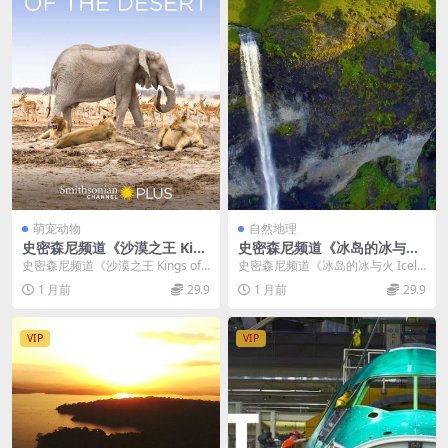
萌宠动物
自然地理
史密森尼频道《沙漠之王 Kin
史密森尼频道《冰岛的冰与火
gs of the Desert 2020》英语
Iceland’s Fire and Ice 202
史密森尼频道《沙漠之王 Kings of t
史密森尼频道《冰岛的冰与火 Icela
中英双字 无水印纯净版 1080
0》英语中英双字 无水印纯净
he Desert 2020》介绍 ...
nd’s Fire and I...
1 月前
29.9
1 月前
29.9
P/MKV/2.4G 非洲沙漠狮
版 1080P/MKV/3.39G 冰岛自
然生态
VIP
VIP