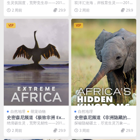
mal Empire 2016》第一季全
stal Africa 2016》第一季全4
生灵筑国度，荒野竞生存——2016
双洋汇沧海，岸线育生灵——2016
6集 英语中英双字 无水印纯净
集 英语中英双字 无水印纯净
自然纪录片《动物帝国 Animal Em
自然纪录片《非洲海岸 Coastal Afr
2 周前
29.9
2 周前
29.9
版 动物生存故事
版 非洲海岸
pir...
i...
VIP
VIP
自然地理
萌宠动物
自然地理
史密森尼频道《极致非洲 Extr
史密森尼频道《非洲隐藏的王
eme Africa 2016》全6集 英
国 Africa’s Hidden Kingdo
绝境砺生灵，荒野见韧性——2016
探秘隐秘疆土，尽览生灵万象——2
语中英双字 无水印纯净版 极
ms 2015》第一季全6集 英语
史密森尼自然纪录片《极致非洲 Ext
015自然纪录片《非洲隐藏的王国
2 周前
29.9
3 周前
29.9
限非洲
中英双字 无水印纯净版 1080
reme ...
第一季》赏析 ...
P/MKV/16.6G 非洲生态系统