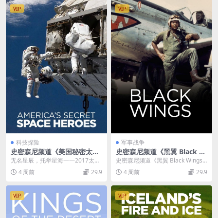
VIP
VIP
科技探险
军事战争
史密森尼频道《美国秘密太空
史密森尼频道《黑翼 Black W
英雄 America’s Secret Spac
ings 2012》英语中英双字 无
无名星辰，托举星海——2017太空
史密森尼频道《黑翼 Black Wings 2
e Heroes 2017》全6集 英语
水印纯净版 1080P/MKV/4.36
纪实纪录片《美国秘密太空英雄》
012》介绍 2012年史密森尼频...
4 周前
29.9
4 周前
29.9
中英双字 无水印纯净版 1080
G 二战黑人飞行员
赏析 2017年...
P/MKV/16.2G 太空英雄
VIP
VIP