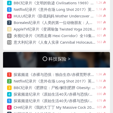
BBC纪录片《文明的轨迹 Civilisations 1969》全13集 英语中英双字 高清收藏版 1080P/MKV/64.1G 西方艺术史话
4
1.2K
Netflix纪录片《意外在场 Long Shot 2017》英语中字 720P/NKV/1.06GB 美国谋杀误判案件
5
1.1K
HULU纪录片《卧底妈妈 Mother Undercover 2023》全4集 英语中英双字 官方纯净版 1080P/MKV/7.6G 拯救孩子
6
1.0K
Boreales纪录片《人类的第一位动物朋友：人类和狗的神奇故事 Man’s First Friend 2018》英语中英双字 1080P/MP4/1.8G 狗的神奇故事
7
997
AppleTV纪录片《变调瑜伽 Twisted Yoga 2026》全3集 英语中英双字 无水印纯净版 1080P/MKV/10G 瑜伽大师背后的真相
8
851
央视纪录片《河西走廊 Hexi Corridor》全10集 汉语中字 1080P/MP4/10.84G 高清百度网盘下载
9
601
意大利纪录片《人食人实录 Cannibal Holocaust 1980》英语中英双字 无水印纯净版 4K超清/2160P/MKV/19G 亚马逊食人族（伪纪录恐怖片）
10
563
科技探险 >
探索频道《赤裸与恐惧：独自生存/赤裸荒野求生 Naked and Afraid: Solo 2023》第一季全8集 英语中英双字 官方纯净版 高码1080P/MKV/45.4G
1
1.9K
Netflix纪录片《意外在场 Long Shot 2017》英语中字 720P/NKV/1.06GB 美国谋杀误判案件
2
1.1K
BBC纪录片《肥胖症：尸检/解剖肥胖 Obesity: The Post Mortem 2016》英语中英双字 无水印纯净版 1080P/MKV/1.03G
3
1.0K
探索频道纪录片《原始生活40天/赤裸与恐惧/原始求生 Naked and Afraid XL 》第五季全13集 英语中英双字 有水印 1080P/MP4/20.3G
4
690
探索频道纪录片《原始生活40天/赤裸与恐惧/赤裸荒野求生 Naked and Afraid XL 2020》第六季全15集 英语中英双字 官方纯净原版 1080P/MP4/26.4G
5
679
CH4纪录片《我的大丁丁 My Massive Cock 2022》英语中英双字 官方纯净版 1080P/MKV/1.64G 丁丁缩小手术
6
605