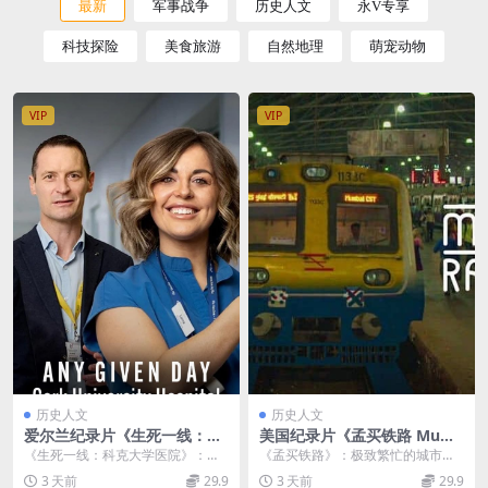
最新
军事战争
历史人文
永V专享
科技探险
美食旅游
自然地理
萌宠动物
VIP
VIP
历史人文
历史人文
爱尔兰纪录片《生死一线：科
美国纪录片《孟买铁路 Mum
克大学医院 Any Given Day:
bai Railway 2015》全4集 英
《生死一线：科克大学医院》：昼
《孟买铁路》：极致繁忙的城市交
Cork University Hospital 2
语中英双字 无水印纯净版 孟
夜不息的生命守护纪实 2026年全新
通生命线纪实 2015年推出的英美联
3 天前
29.9
3 天前
29.9
026》全6集 英语中英双字 无
买铁路
上线的爱尔兰医...
合纪录片《孟买...