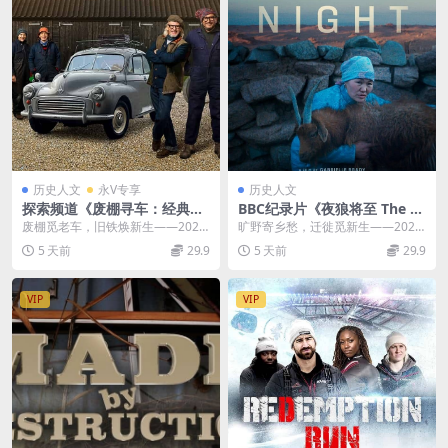
历史人文
永V专享
历史人文
探索频道《废棚寻车：经典老
BBC纪录片《夜狼将至 The W
爷车 Shed & Buried: Classic
olves Always Come at Nigh
废棚觅老车，旧铁焕新生——2024-
旷野寄乡愁，迁徙觅新生——2025
Cars 2024-2026》第1-4集全3
t 2025》蒙语无字 无水印纯净
2026汽车纪实《废棚寻车：经典老
人文纪录片《夜狼将至 The Wolves
5 天前
29.9
5 天前
29.9
8集 英语中英双字 无水印纯净
版 乌兰巴托真实故事
爷车》赏析...
A...
版 翻新老爷车
VIP
VIP