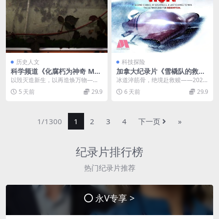
历史人文
科技探险
科学频道《化腐朽为神奇 Mad
加拿大纪录片《雪橇队的救赎
e by Destruction 2016》全1
Redemption Run 2026》全3
以毁灭造新生，以再造焕万物——2
冰道淬筋骨，绝境赴救赎——2026
0集 英语中英双字 无水印纯净
集 英语中英双字 无水印纯净
016创意科普纪录片《化腐朽为神
竞技纪录片《雪橇队的救赎 Redem
5 天前
29.9
6 天前
29.9
版 废物利用
版 救赎之路
奇 Made b...
ption...
1/1300
1
2
3
4
下一页
»
纪录片排行榜
热门纪录片推荐
永V专享 >