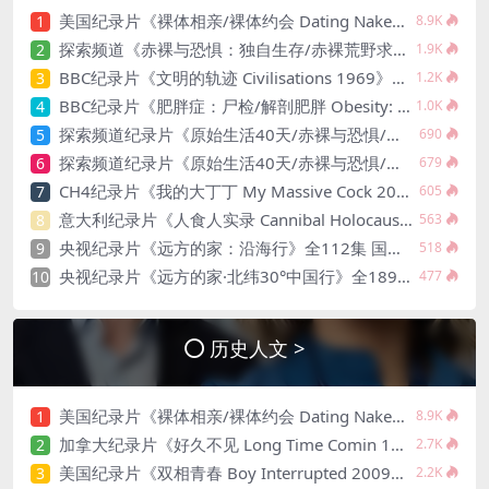
美国纪录片《裸体相亲/裸体约会 Dating Naked 2014-2016》第1-3季全33集 英语中英双字 无水印纯净版 1080P/MKV/85.6G 裸体相亲真人秀
1
8.9K
探索频道《赤裸与恐惧：独自生存/赤裸荒野求生 Naked and Afraid: Solo 2023》第一季全8集 英语中英双字 官方纯净版 高码1080P/MKV/45.4G
2
1.9K
BBC纪录片《文明的轨迹 Civilisations 1969》全13集 英语中英双字 高清收藏版 1080P/MKV/64.1G 西方艺术史话
3
1.2K
BBC纪录片《肥胖症：尸检/解剖肥胖 Obesity: The Post Mortem 2016》英语中英双字 无水印纯净版 1080P/MKV/1.03G
4
1.0K
探索频道纪录片《原始生活40天/赤裸与恐惧/原始求生 Naked and Afraid XL 》第五季全13集 英语中英双字 有水印 1080P/MP4/20.3G
5
690
探索频道纪录片《原始生活40天/赤裸与恐惧/赤裸荒野求生 Naked and Afraid XL 2020》第六季全15集 英语中英双字 官方纯净原版 1080P/MP4/26.4G
6
679
CH4纪录片《我的大丁丁 My Massive Cock 2022》英语中英双字 官方纯净版 1080P/MKV/1.64G 丁丁缩小手术
7
605
意大利纪录片《人食人实录 Cannibal Holocaust 1980》英语中英双字 无水印纯净版 4K超清/2160P/MKV/19G 亚马逊食人族（伪纪录恐怖片）
8
563
央视纪录片《远方的家：沿海行》全112集 国语中字 720P/MKV/171G 史诗级中国沿海地区风采
9
518
央视纪录片《远方的家·北纬30°中国行》全189集 标清/MP4/46.6G 百度网盘下载
10
477
历史人文 >
美国纪录片《裸体相亲/裸体约会 Dating Naked 2014-2016》第1-3季全33集 英语中英双字 无水印纯净版 1080P/MKV/85.6G 裸体相亲真人秀
1
8.9K
加拿大纪录片《好久不见 Long Time Comin 1993》英语中英双字 官方纯净版 1080P/MKV/1G 女同性艺术家
2
2.7K
美国纪录片《双相青春 Boy Interrupted 2009》英语中英双字 官方纯净版 1080P/MKV/1.43G 青少年躁郁症
3
2.2K