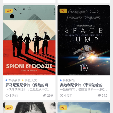
水印纯净版 爱尔兰医院
VIP
VIP
军事战争
历史人文
科技探险
罗马尼亚纪录片《偶然的间谍
奥地利纪录片《宇宙边缘的一
Spioni De Ocazie 2022》英
跳：红牛平流层计划如何吸引
《偶然的间谍》：二战战火中无名
一跃破苍穹，极限震世界——2022
语无字 无水印纯净版 二战谍
全世界的注意力 Space Jump:
特工的勇气与救赎 2022年上映的罗
极限纪实《宇宙边缘的一跳：红牛
3 天前
29.9
4 天前
29.9
报行动
How Red Bull Stratos Capt
马尼亚纪实纪录...
平流层计划如何吸...
ured the World’s Attention
2022》英语无字 无水印纯净
VIP
VIP
版 红牛平流层计划