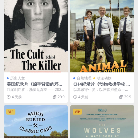
历史人文
自然地理
萌宠动物
美国纪录片《凶手背后的邪
CH4纪录片《动物救援学校 A
教：安德烈娅·耶茨的故事 The
nimal Rescue School 202
罪案剥迷雾，洗脑见深渊——2026
以赤诚守生灵，以淬炼担使命——2
Cult Behind the Killer: The
0》全6集 英语中英双字 无水
真实罪案纪录片《凶手背后的邪
020人文纪实《动物救援学校 Anim
4 天前
29.9
4 天前
29.9
Andrea Yates Story 2026》
印纯净版 动物救援
教：安德烈娅·耶茨...
al Re...
全3集 英语中英双字 无水印纯
净版 精神控制
VIP
VIP