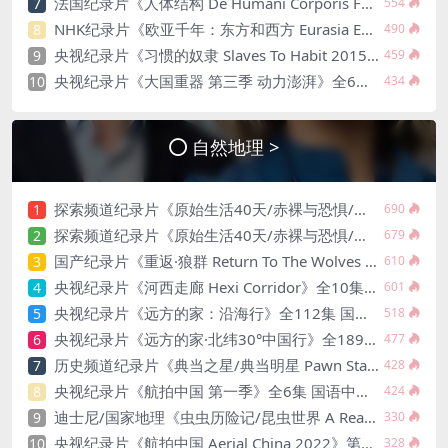
法国纪录片《人体结构 De Humani Corporis Fabrica 2022》法语中英双字 官方纯净版 1080P/MKV/4.45G 人体万花胴
7
554
NHK纪录片《欧亚千年：东方和西方 Eurasia East and West 2004》全8集 英语英字AVI/5.6GB 欧亚大陆纪交汇融合的历史录片
8
490
央视纪录片《习惯的奴隶 Slaves To Habit 2015》 国语中字 1080P/MKV/838M 习惯的奴隶
9
459
央视纪录片《大国重器 第三季 动力澎湃》全6集 国语中字 1080P/MP4/5.31G 超级工程的背后
10
434
自然地理 >
探索频道纪录片《原始生活40天/赤裸与恐惧/原始求生 Naked and Afraid XL 》第五季全13集 英语中英双字 有水印 1080P/MP4/20.3G
1
690
探索频道纪录片《原始生活40天/赤裸与恐惧/赤裸荒野求生 Naked and Afraid XL 2020》第六季全15集 英语中英双字 官方纯净原版 1080P/MP4/26.4G
2
679
国产纪录片《重返·狼群 Return To The Wolves 2017》国语中字 1080P/MP4/4.13GB 狼王重返草原纪录片
3
610
央视纪录片《河西走廊 Hexi Corridor》全10集 汉语中字 1080P/MP4/10.84G 高清百度网盘下载
4
601
央视纪录片《远方的家：沿海行》全112集 国语中字 720P/MKV/171G 史诗级中国沿海地区风采
5
518
央视纪录片《远方的家·北纬30°中国行》全189集 标清/MP4/46.6G 百度网盘下载
6
477
历史频道纪录片《典当之星/典当明星 Pawn Stars 2009-2022》第1-19季共415集 英语外挂中字 官方版 1080P/MP4/322G
7
428
央视纪录片《航拍中国 第一季》全6集 国语中字 720P/TS/10.5G 全景式俯瞰美丽新中国
8
424
迪士尼/国家地理《虫虫历险记/昆虫世界 A Real Bug’s Life 2024》第一季全5集 英语多国中字 无水印纯净版 4K超清/2160P/MKV/15.6G
9
330
央视纪录片《航拍中国 Aerial China 2022》第四季全10集 国语中字 1080P/MKV/12.5G 空中看中国
10
328