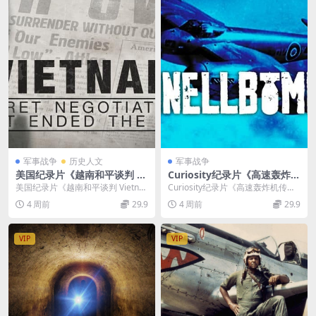
军事战争
历史人文
军事战争
美国纪录片《越南和平谈判 Vi
Curiosity纪录片《高速轰炸机
etnam Peace Negotiations
传奇 Schnellbomber 2024》
美国纪录片《越南和平谈判 Vietna
Curiosity纪录片《高速轰炸机传奇
2020》英语中英双字 无水印
全2集 英语中英双字 无水印纯
m Peace Negotiations ...
Schnellbomber 2024》...
4 周前
29.9
4 周前
29.9
纯净版 1080P/MKV/2.71G 越
净版 1080P/MKV/1.6G 闪电
南和平协议
轰炸机
VIP
VIP