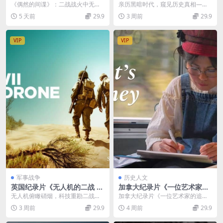
Spioni De Ocazie 2022》英
活 Living with Hitler 2020》
《偶然的间谍》：二战战火中无名
亲历黑暗时代，窥见历史真相——2
语无字 无水印纯净版 二战谍
全3集 英语中英双字 无水印纯
特工的勇气与救赎 2022年上映的罗
020历史纪实纪录片《与希特勒共
5 天前
29.9
3 周前
29.9
报行动
净版 1080P/MKV/13G 与希特
马尼亚纪实纪录...
同生活》赏析 2...
勒共存
VIP
VIP
军事战争
历史人文
英国纪录片《无人机的二战 W
加拿大纪录片《一位艺术家的
WII by Drone 2021》全6集
追寻：加拿大日裔拘禁历史的
无人机俯瞰硝烟，科技重勘二战史
加拿大纪录片《一位艺术家的追
英语中英双字 无水印纯净版 1
遗产 An Artist’s Journey: Le
诗——2021高分纪实纪录片《无人
寻：加拿大日裔拘禁历史的遗产 An
3 周前
29.9
4 周前
29.9
080P/MKV/19.7G 二战无人机
gacy of Canadian Japanese
机的二战》赏析 ...
Artist&#...
Internment 2026》英语中英