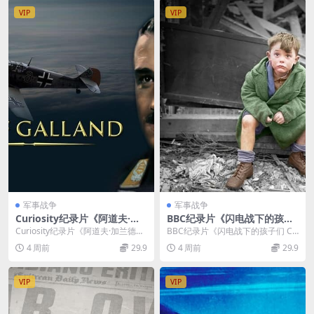
双字 无水印纯净版 1080P/M
VIP
VIP
KV/1.86G 被拘禁的历史
军事战争
军事战争
Curiosity纪录片《阿道夫·加
BBC纪录片《闪电战下的孩子
兰德的遗产 Adolf Galland Le
们 Children of the Blitz 202
Curiosity纪录片《阿道夫·加兰德的
BBC纪录片《闪电战下的孩子们 Ch
gacy 2024》全3集 英语中英
6》英语中英双字 无水印纯净
遗产 Adolf Galland Le...
ildren of the Blitz 20...
4 周前
29.9
4 周前
29.9
双字 无水印纯净版 1080P/M
版 1080P/MKV/818M 战争下
KV/5.14G 王牌飞行员
的儿童
VIP
VIP