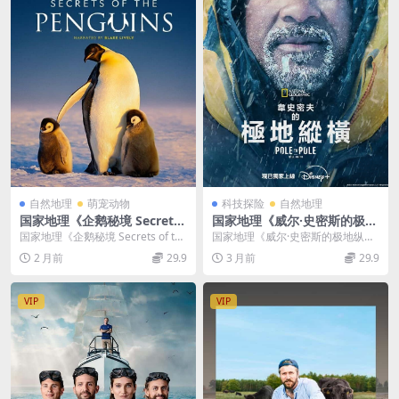
自然地理
萌宠动物
科技探险
自然地理
国家地理《企鹅秘境 Secrets
国家地理《威尔·史密斯的极地
of the Penguins 2025》全3
纵横 Pole to Pole with Will
国家地理《企鹅秘境 Secrets of the
国家地理《威尔·史密斯的极地纵横
集 英语中英双字 无水印纯净
Smith 2026》全7集 英语多国
Penguins 2025》全...
Pole to Pole with Will ...
2 月前
29.9
3 月前
29.9
版 1080P/MKV/17.6G 企鹅之
字幕 无水印纯净版 1080P/M
谜
KV/12.97G 极地探险
VIP
VIP