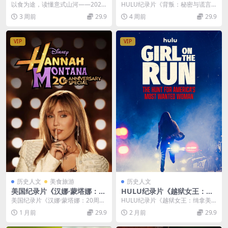
的意大利美食秘境 Tucci In It
谎言 Betrayal: Secrets & Lie
以食为途，读懂意式山河——2026
HULU纪录片《背叛：秘密与谎言 B
aly 2026》第1-2季全10集 英
s 2026》第一季全8集 英语中
国家地理纪录片《斯坦利·图齐的意
etrayal: Secrets &...
3 周前
29.9
4 周前
29.9
语多国字幕 无水印纯净版 108
英双字 无水印纯净版 1080P/
大利美食秘境》...
0P/MKV/20.4G 意大利美食
MKV/11.8G 信任与背叛
VIP
VIP
历史人文
美食旅游
历史人文
美国纪录片《汉娜·蒙塔娜：20
HULU纪录片《越狱女王：缉
周年特别篇 Hannah Montan
拿美国头号通缉犯 Girl on th
美国纪录片《汉娜·蒙塔娜：20周年
HULU纪录片《越狱女王：缉拿美
a 20th Anniversary Special
e Run: The Hunt for Americ
特别篇 Hannah Montana 20th...
国头号通缉犯 Girl on the Run: ...
1 月前
29.9
2 月前
29.9
2026》英语多国字幕 无水印
a’s Most Wanted Woman 2
纯净版 1080P/MKV/1G 流行
026》全3集 英语中英双字 无