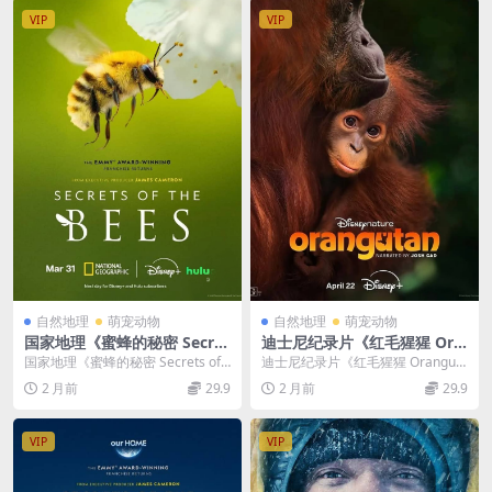
巨星
水印纯净版 720P/MKV/1.55G
VIP
VIP
美国女囚犯
自然地理
萌宠动物
自然地理
萌宠动物
国家地理《蜜蜂的秘密 Secret
迪士尼纪录片《红毛猩猩 Ora
s of the Bees 2026》全2集
ngutan 2026》英语多国字幕
国家地理《蜜蜂的秘密 Secrets of t
迪士尼纪录片《红毛猩猩 Oranguta
英语多国字幕 无水印纯净版 1
无水印纯净版 1080P/MKV/4.
he Bees 2026》介绍 国...
n 2026》介绍 迪士尼自然纪录片
2 月前
29.9
2 月前
29.9
080P/MKV/4.7G 蜜蜂之谜
59G 红毛猩猩
《红...
VIP
VIP