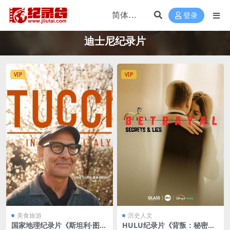
登录
迪士尼纪录片
VIP
VIP
美食旅游
历史人文
国家地理纪录片《斯坦利·图齐
HULU纪录片《背叛：秘密与