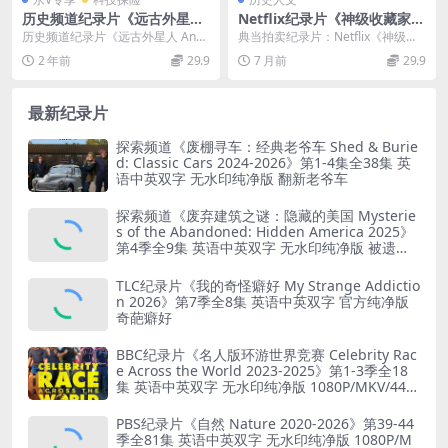
历史频道纪录片《远古外星人/
Netflix纪录片《神级收藏家：
外星生命探索纪录片 Ancient
点石成金拍卖行 King of Coll
历史频道纪录片《远古外星人 Anci
典当拍卖纪录片：Netflix《神级收
Aliens 2012》 第六季全22集
ectibles: The Goldin Touch
ent Aliens 2012》 第六季全2...
藏家：点石成金拍卖行King of Col...
2 年前
29.9
7 月前
29.9
英语中字 高清/MP4/6.43G
2024》第二季全8集 英语多国
字幕 官方纯净版 1080P/MK
V/11.4G 典当拍卖纪录片
最新纪录片
探索频道《废棚寻车：经典老爷车 Shed & Burie
d: Classic Cars 2024-2026》第1-4集全38集 英
语中英双字 无水印纯净版 翻新老爷车
探索频道《废弃建筑之谜：隐藏的美国 Mysterie
s of the Abandoned: Hidden America 2025》
第4季全9集 英语中英双字 无水印纯净版 被遗弃
之谜
TLC纪录片《我的奇怪癖好 My Strange Addictio
n 2026》第7季全8集 英语中英双字 官方纯净版
奇葩癖好
BBC纪录片《名人版环游世界竞赛 Celebrity Rac
e Across the World 2023-2025》第1-3季全18
集 英语中英双字 无水印纯净版 1080P/MKV/44.8
G 旅行竞赛
PBS纪录片《自然 Nature 2020-2026》第39-44
季全81集 英语中英双字 无水印纯净版 1080P/M