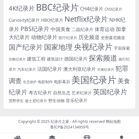
BBC纪录片
4K纪录片
CH4纪录片
Ch5纪录片
Netflix纪录片
NHK纪
Curiosity纪录片
HBO纪录片
PBS纪录片
录片
加拿
中国美食
体育运动
二战纪录片
大纪录片
动物纪录片
历史频道
史密森尼频道
医疗纪录片
央视纪录片
国家地理
国产纪录片
宇宙探索
探索频道
建筑工程
德国纪录片
建筑设计
旅行纪
宗教纪录片
犯罪
法国纪录片
澳大利亚纪录片
录片
汽车纪录片
灾难纪录片
美国纪录片
调查
美食
电影幕后
电影制作
生态保护
英国纪录片
纪录片
考古纪录片
自然生态
艺术纪录片
音乐纪录片
野生动物
迪士尼纪录片
荒野求生
Copyright © 2025
纪录片之家
- All rights reserved
网站地图
鲁ICP备2024134959号