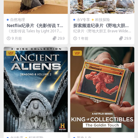
自然地理
永V专享
科技探险
Netflix纪录片《光影传说 Tal
探索频道纪录片《野地大胆王/
es by Light 2017》第二季全
狼叔荒野探险 Brave Wildern
《光影传说 Tales by Light 2017》
纪录片《野地大胆王 Brave Wilder
6集 英语中字 1080P/MP4/2.
ess 2023》第5-8季全60集 英
第二季：镜头下的世界万象与人...
ness 2023》第5-8季全60...
9 月前
29.9
1 年前
29.9
99G 光影传说
语中英双字 官方纯净版 1080
P/MP4/131G
VIP
VIP
永V专享
科技探险
历史人文