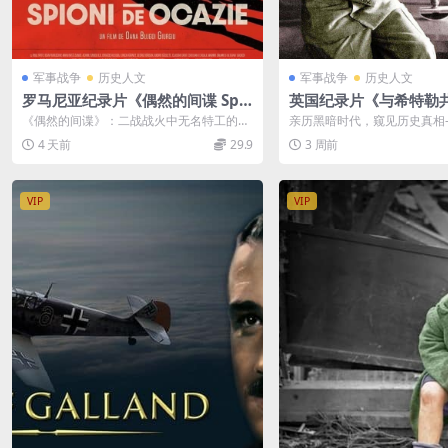
军事战争
历史人文
军事战争
历史人文
罗马尼亚纪录片《偶然的间谍 Spio
英国纪录片《与希特勒共
ni De Ocazie 2022》英语无字 无
ving with Hitler 2
《偶然的间谍》：二战战火中无名特工的勇
亲历黑暗时代，窥见历史真相—
水印纯净版 二战谍报行动
英语中英双字 无水印纯净
气与救赎 2022年上映的罗马尼亚纪实纪
史纪实纪录片《与希特勒共同
4 天前
29.9
3 周前
录...
2...
P/MKV/13G 与希特勒
VIP
VIP