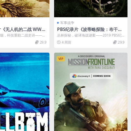
军事战争
《无人机的二战 WWII
PBS纪录片《波蒂略探险：布干维
e 2021》全6集 英语中英
尔岛之谜 The Portillo Expeditio
烟，科技重勘二战史诗——20
丛林探秘，破译海战谜案——2019 PBS纪
纯净版 1080P/MKV/1
n: Mystery on Bougainville Isl
录片《无人机的二战》赏析 ...
录片《波蒂略探险：布干维尔岛之谜》赏...
29.9
4 周前
29.9
战无人机
and 2019》英语中英双字 无水印
纯净版 1080P/MKV/5.18G 山本
五十六死因
VIP