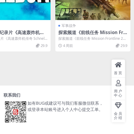
军事战争
ity纪录片《高速轰炸机传
探索频道《前线任务 Mission Fro
llbomber 2024》全2集
ntline 2021》英语无字 无水印纯
纪录片《高速轰炸机传奇 Schnellb
探索频道《前线任务 Mission Frontline 202
字 无水印纯净版 1080
净版 1080P/MKV/2.51G 印度边
...
1》介绍 2021...
29.9
4 周前
29.9
1.6G 闪电轰炸机
境部队
首页
用户
联系我们
中心
如有BUG或建议可与我们客服微信联系，
或登录本站账号进入个人中心提交工单。
会员
介绍