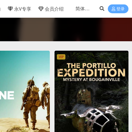
物
永V专享
会员介绍
登录
VIP