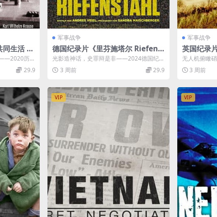
军事战争
军事战争
同生活 Li
德国纪录片《里芬施塔尔 Riefens
英国纪录片
020》全3集
tahl 2024》德语无字 无水印纯净
by Dron
—2020历
光影造神话，史罪辩是非——2024德国纪
无人机俯瞰硝
版 1080
版 1080P/MKV/2.12G 艺术与纳
双字 无水印
生活》赏析
实纪录片《里芬施塔尔 Riefensta...
21高分纪实纪
29.9
3 周前
29.9
3 周前
共存
粹
9.7G 二
VIP
VIP