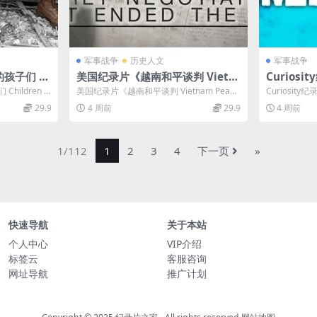
军事战争
历史人文
军事战争
孩子们 C
美国纪录片《越南和平谈判 Vietn
Curios
z 2026》英语
am Peace Negotiations 202
奇 Schne
ildren o
美国纪录片《越南和平谈判 Vietnam Peace
Curiosity
080P/M
0》英语中英双字 无水印纯净版 10
英语中英双
Negotiations ...
omber 2024》
29.9
4 周前
29.9
4 周前
童
80P/MKV/2.71G 越南和平协议
P/MKV/
1/112
1
2
3
4
下一页
»
快速导航
关于本站
个人中心
VIP介绍
标签云
客服咨询
网址导航
推广计划