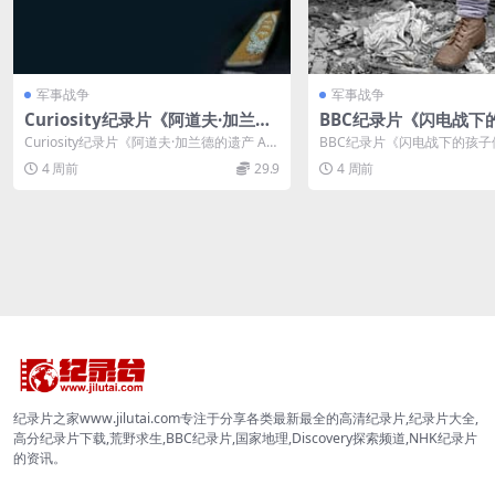
军事战争
军事战争
Curiosity纪录片《阿道夫·加兰德
BBC纪录片《闪电战下的
的遗产 Adolf Galland Legacy 2
hildren of the Blit
Curiosity纪录片《阿道夫·加兰德的遗产 Ad
BBC纪录片《闪电战下的孩子们 Ch
024》全3集 英语中英双字 无水印
中英双字 无水印纯净版 1
olf Galland Le...
f the Blitz 20...
4 周前
29.9
4 周前
纯净版 1080P/MKV/5.14G 王牌
KV/818M 战争下的儿
飞行员
纪录片之家www.jilutai.com专注于分享各类最新最全的高清纪录片,纪录片大全,
高分纪录片下载,荒野求生,BBC纪录片,国家地理,Discovery探索频道,NHK纪录片
的资讯。