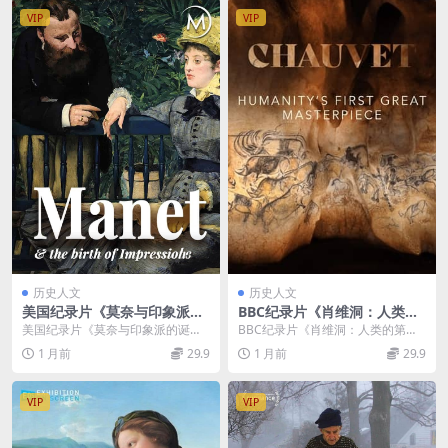
双字 无水印纯净版 1080P/M
VIP
VIP
KV/1.86G 被拘禁的历史
历史人文
历史人文
美国纪录片《莫奈与印象派的
BBC纪录片《肖维洞：人类的
诞生 Manet and the Birth o
第一件伟大杰作 Chauvet: Hu
美国纪录片《莫奈与印象派的诞生
BBC纪录片《肖维洞：人类的第一
f Impressionism 2009》英
manity’s First Great Maste
Manet and the Birth of I...
件伟大杰作 Chauvet: Humanity&...
1 月前
29.9
1 月前
29.9
语中英双字 无水印纯净版 108
rpiece 2026》英语中英双字
0P/MKV/5.12G 莫奈与印象派
无水印纯净版 1080P/MKV/97
3M 法国考古奇迹
VIP
VIP