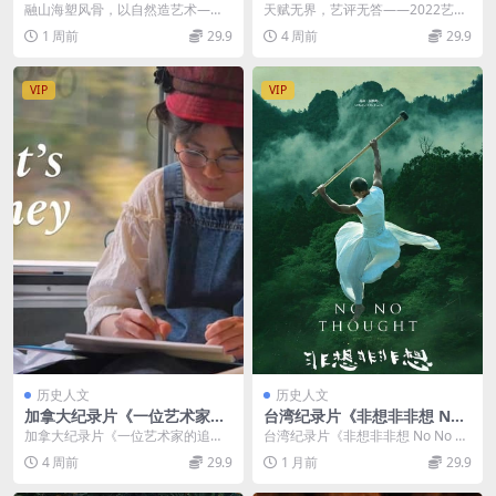
与风景的对话 Hepworth 202
Talent Show 2022》捷克语
融山海塑风骨，以自然造艺术——2
天赋无界，艺评无答——2022艺术
1》英语中英双字 无水印纯净
中英双字 无水印纯净版 1080
021艺术纪录片《赫普沃斯：雕塑
纪实纪录片《艺术天赋秀》赏析 20
1 周前
29.9
4 周前
29.9
版 雕塑家艺术人生
P/MKV/1.74G 艺术才艺
与风景的对话》赏...
22年捷克高...
VIP
VIP
历史人文
历史人文
加拿大纪录片《一位艺术家的
台湾纪录片《非想非非想 No
追寻：加拿大日裔拘禁历史的
No Thought 2024》国语中
加拿大纪录片《一位艺术家的追
台湾纪录片《非想非非想 No No Th
遗产 An Artist’s Journey: Le
字 1080P/MP4/3G 优人神鼓
寻：加拿大日裔拘禁历史的遗产 An
ought 2024》介绍 2024年台...
4 周前
29.9
1 月前
29.9
gacy of Canadian Japanese
Artist&#...
Internment 2026》英语中英