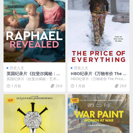
历史人文
历史人文
英国纪录片《拉斐尔揭秘：艺
HBO纪录片《万物有价 The P
术巨匠的真貌 Exhibition on
rice of Everything 2018》英
英国纪录片《拉斐尔揭秘：艺术巨
HBO纪录片《万物有价 The Price o
Screen: Raphael Revealed 2
语中英双字 无水印纯净版 108
匠的真貌 Exhibition on Screen...
f Everything 2018...
1 月前
29.9
1 月前
29.9
020》英语中英双字 无水印纯
0P/MKV/1.81G 艺术品市场
净版 1080P/MKV/1.16G 拉斐
尔揭秘
VIP
VIP