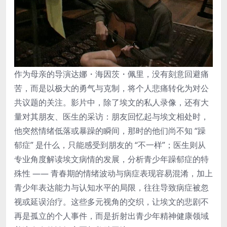
作为母亲的导演达娜・海因茨・佩里，没有刻意回避痛
苦，而是以极大的勇气与克制，将个人悲痛转化为对公
共议题的关注。影片中，除了埃文的私人录像，还有大
量对其朋友、医生的采访：朋友回忆起与埃文相处时，
他突然情绪低落或暴躁的瞬间，那时的他们尚不知 “躁
郁症” 是什么，只能感受到朋友的 “不一样”；医生则从
专业角度解读埃文病情的发展，分析青少年躁郁症的特
殊性 —— 青春期的情绪波动与病症表现容易混淆，加上
青少年表达能力与认知水平的局限，往往导致病症被忽
视或延误治疗。这些多元视角的交织，让埃文的悲剧不
再是孤立的个人事件，而是折射出青少年精神健康领域