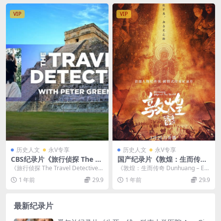
黑手党家族
VIP
VIP
历史人文
永V专享
历史人文
永V专享
CBS纪录片《旅行侦探 The Tr
国产纪录片《敦煌：生而传奇
avel Detective 2023》第6-8
Dunhuang – Edge of the W
《旅行侦探 The Travel Detective 2
《敦煌：生而传奇 Dunhuang – Ed
季全24集 英语中英双字 无水
orld 2021》全5集 国语中字 4
023》第6-8季全24...
ge of the Wo...
1 年前
29.9
1 年前
29.9
印纯净版 1080P/MKV/49.6G
K超清/2160P/MP4/3.44G 国
产纪录片
最新纪录片