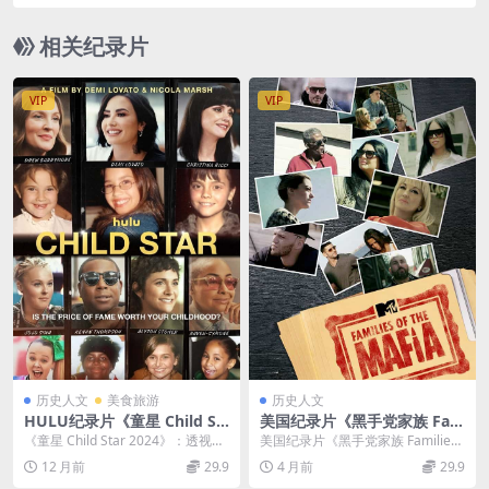
英语多国中字 官方纯净版 1080P/MKV/6.52G 黑客
人间
相关纪录片
VIP
VIP
历史人文
美食旅游
历史人文
HULU纪录片《童星 Child St
美国纪录片《黑手党家族 Fam
ar 2024》英语中英双字 无水
ilies of the Mafia 2021》第
《童星 Child Star 2024》：透视聚
美国纪录片《黑手党家族 Families
印纯净版 4K超清/2160P/MK
二季全10集 英语中英双字 官
光灯下的成长密码 在娱乐圈的璀
of the Mafia 2021》第...
12 月前
29.9
4 月前
29.9
V/10.6G 童星
方纯净版 1080P/MKV/13.8G
璨...