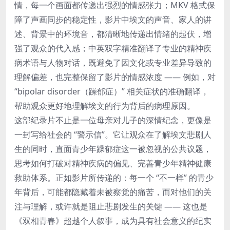
情，每一个画面都传递出强烈的情感张力；MKV 格式保
障了声画同步的稳定性，影片中埃文的声音、家人的讲
述、背景中的环境音，都清晰地传递出情绪的起伏，增
强了观众的代入感；中英双字精准翻译了专业的精神疾
病术语与人物对话，既避免了因文化或专业差异导致的
理解偏差，也完整保留了影片的情感浓度 —— 例如，对
“bipolar disorder（躁郁症）” 相关症状的准确翻译，
帮助观众更好地理解埃文的行为背后的病理原因。
这部纪录片不止是一位母亲对儿子的深情纪念，更像是
一封写给社会的 “警示信”。它让观众在了解埃文悲剧人
生的同时，直面青少年躁郁症这一被忽视的公共议题，
思考如何打破对精神疾病的偏见、完善青少年精神健康
救助体系。正如影片所传递的：每一个 “不一样” 的青少
年背后，可能都隐藏着未被察觉的痛苦，而对他们的关
注与理解，或许就是阻止悲剧发生的关键 —— 这也是
《双相青春》超越个人叙事，成为具有社会意义的纪实