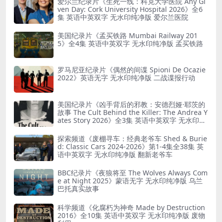
爱尔兰纪录片《生死一线：科克大学医院 Any Gi
ven Day: Cork University Hospital 2026》全6
集 英语中英双字 无水印纯净版 爱尔兰医院
美国纪录片《孟买铁路 Mumbai Railway 201
5》全4集 英语中英双字 无水印纯净版 孟买铁路
罗马尼亚纪录片《偶然的间谍 Spioni De Ocazie
2022》英语无字 无水印纯净版 二战谍报行动
美国纪录片《凶手背后的邪教：安德烈娅·耶茨的
故事 The Cult Behind the Killer: The Andrea Y
ates Story 2026》全3集 英语中英双字 无水印纯
净版 精神控制
探索频道《废棚寻车：经典老爷车 Shed & Burie
d: Classic Cars 2024-2026》第1-4集全38集 英
语中英双字 无水印纯净版 翻新老爷车
BBC纪录片《夜狼将至 The Wolves Always Com
e at Night 2025》蒙语无字 无水印纯净版 乌兰
巴托真实故事
科学频道《化腐朽为神奇 Made by Destruction
2016》全10集 英语中英双字 无水印纯净版 废物