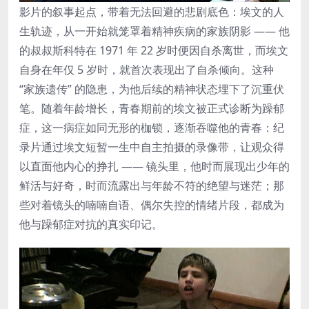
影片的叙事起点，带着无法回避的悲剧底色：埃文的人
生轨迹，从一开始就笼罩着精神疾病的家族阴影 —— 他
的叔叔斯科特在 1971 年 22 岁时便因自杀离世，而埃文
自身在年仅 5 岁时，就首次表现出了自杀倾向。这种
“家族遗传” 的隐患，为他后续的精神状态埋下了沉重伏
笔。随着年龄增长，青春期前的埃文被正式诊断为躁郁
症，这一病症如同无形的枷锁，逐渐吞噬他的青春：纪
录片通过埃文短暂一生中自主拍摄的录像带，让观众得
以直面他内心的挣扎 —— 镜头里，他时而展现出少年的
鲜活与好奇，时而流露出与年龄不符的绝望与迷茫；那
些对着镜头的喃喃自语、偶尔失控的情绪片段，都成为
他与躁郁症对抗的真实印记。