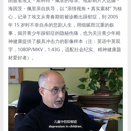
由逝者埃文・斯科特・佩里的母亲、电影制片人达娜・
海因茨・佩里亲自执导，以 “亲情视角 + 真实素材” 为核
心，记录了埃文从青春期前被诊断出躁郁症，到 2005
年 15 岁时不幸自杀的悲剧人生，用细腻而沉重的叙
事，揭开青少年躁郁症的隐秘伤痛，也为关注青少年精
神健康提供了极具冲击力的影像样本（注：英语中英双
字，1080P/MKV，1.43G，适配社会纪实、精神健康题
材爱好者）。