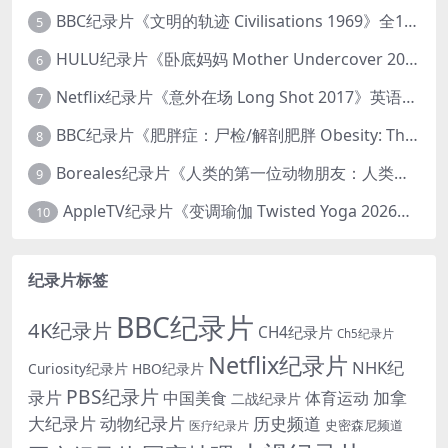
BBC纪录片《文明的轨迹 Civilisations 1969》全13集 英语中英双字 高清收藏版 1080P/MKV/64.1G 西方艺术史话
5
HULU纪录片《卧底妈妈 Mother Undercover 2023》全4集 英语中英双字 官方纯净版 1080P/MKV/7.6G 拯救孩子
6
Netflix纪录片《意外在场 Long Shot 2017》英语中字 720P/NKV/1.06GB 美国谋杀误判案件
7
BBC纪录片《肥胖症：尸检/解剖肥胖 Obesity: The Post Mortem 2016》英语中英双字 无水印纯净版 1080P/MKV/1.03G
8
Boreales纪录片《人类的第一位动物朋友：人类和狗的神奇故事 Man’s First Friend 2018》英语中英双字 1080P/MP4/1.8G 狗的神奇故事
9
AppleTV纪录片《变调瑜伽 Twisted Yoga 2026》全3集 英语中英双字 无水印纯净版 1080P/MKV/10G 瑜伽大师背后的真相
10
纪录片标签
BBC纪录片
4K纪录片
CH4纪录片
Ch5纪录片
Netflix纪录片
NHK纪
Curiosity纪录片
HBO纪录片
PBS纪录片
录片
加拿
中国美食
体育运动
二战纪录片
大纪录片
动物纪录片
历史频道
史密森尼频道
医疗纪录片