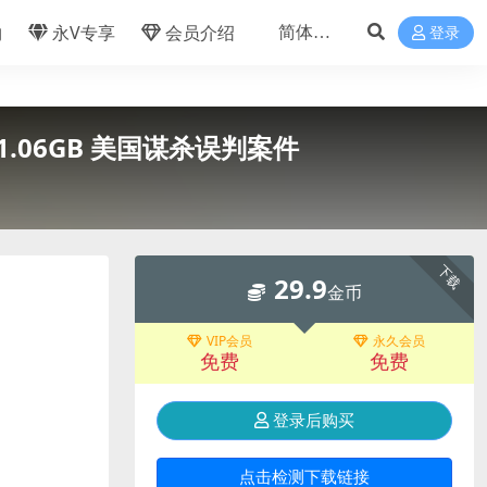
物
永V专享
会员介绍
登录
V/1.06GB 美国谋杀误判案件
下载
29.9
金币
VIP会员
永久会员
免费
免费
登录后购买
点击检测下载链接