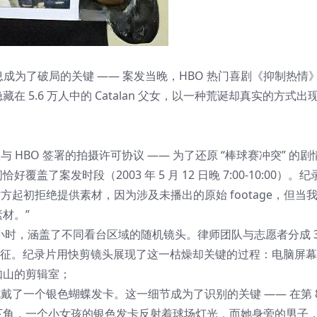
信息成为了破局的关键 —— 案发当晚，HBO 热门喜剧《抑制热情
 5.6 万人中的 Catalan 父女，以一种荒诞却真实的方式出
与 HBO 签署的拍摄许可协议 —— 为了还原 “棒球赛冲突” 的
案发时段（2003 年 5 月 12 日晚 7:00-10:00）。
方起初拒绝提供素材，因为涉及未播出的原始 footage，但当
材。”
 小时，涵盖了不同看台区域的随机镜头。律师团队与志愿者分成 3
面部特征。纪录片用快剪镜头展现了这一枯燥却关键的过程：电脑屏
如山的剪辑室；
儿佩戴了一个银色蝴蝶发卡。这一细节成为了识别的关键 —— 在第 8
角，一个小女孩的银色发卡反射着球场灯光，而她身旁的男子，正是