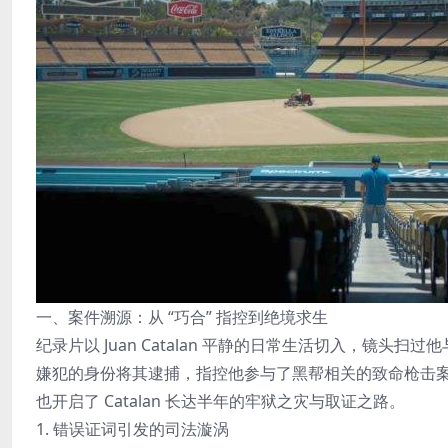
一、案件溯源：从 “巧合” 指控到绝境求生
纪录片以 Juan Catalan 平静的日常生活切入，镜头
嫌犯的身份将其逮捕，指控他参与了黑帮相关的致命枪击案
也开启了 Catalan 长达半年的牢狱之灾与取证之路。
1. 错误证词引发的司法漩涡