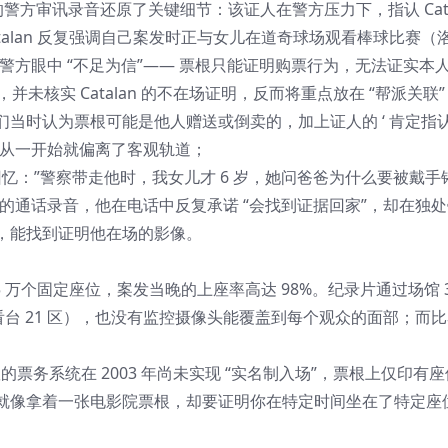
方审讯录音还原了关键细节：该证人在警方压力下，指认 Catal
atalan 反复强调自己案发时正与女儿在道奇球场观看棒球比赛（
警方眼中 “不足为信”—— 票根只能证明购票行为，无法证实本
未核实 Catalan 的不在场证明，反而将重点放在 “帮派关联”
当时认为票根可能是他人赠送或倒卖的，加上证人的 ‘ 肯定指认
法程序从一开始就偏离了客观轨道；
访中哽咽回忆：”警察带走他时，我女儿才 6 岁，她问爸爸为什么要被戴
与家人的通话录音，他在电话中反复承诺 “会找到证据回家”，却在独
场中，能找到证明他在场的影像。
万个固定座位，案发当晚的上座率高达 98%。纪录片通过场馆 3
场看台 21 区），也没有监控摄像头能覆盖到每个观众的面部；而
队的票务系统在 2003 年尚未实现 “实名制入场”，票根上仅印有
就像拿着一张电影院票根，却要证明你在特定时间坐在了特定座