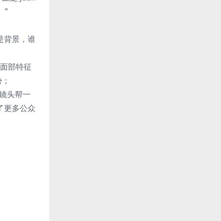
。”
只是背景，谁
的面部特征
势；
的镜头帮一
得了更多公众