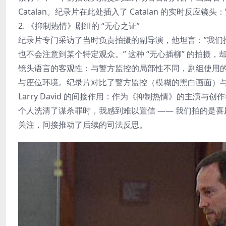
Catalan。纪录片在此处插入了 Catalan 的实时反应镜
2. 《抑制热情》剧组的 “无心之证”
纪录片专门采访了当时负责拍摄的副导演，他坦言：”我们拍摄的
也不会注意到某个特定观众。” 这种 “无心插柳” 的拍摄
镜头语言的客观性：与警方监控的局部性不同，剧组使用的电影
与座位环境。纪录片对比了警方监控（模糊的黑白画面）
Larry David 的间接作用：作为《抑制热情》的主演与创
个人洗清了谋杀罪时，我感到难以置信 —— 我们拍的是喜剧
关注，间接推动了后续的司法反思。