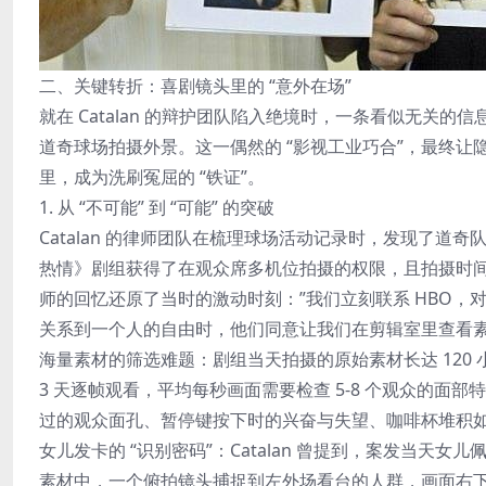
二、关键转折：喜剧镜头里的 “意外在场”
就在 Catalan 的辩护团队陷入绝境时，一条看似无关的
道奇球场拍摄外景。这一偶然的 “影视工业巧合”，最终让隐藏在
里，成为洗刷冤屈的 “铁证”。
1. 从 “不可能” 到 “可能” 的突破
Catalan 的律师团队在梳理球场活动记录时，发现了道奇队
热情》剧组获得了在观众席多机位拍摄的权限，且拍摄时间恰好覆盖了
师的回忆还原了当时的激动时刻：”我们立刻联系 HBO，对
关系到一个人的自由时，他们同意让我们在剪辑室里查看素
海量素材的筛选难题：剧组当天拍摄的原始素材长达 120
3 天逐帧观看，平均每秒画面需要检查 5-8 个观众的
过的观众面孔、暂停键按下时的兴奋与失望、咖啡杯堆积
女儿发卡的 “识别密码”：Catalan 曾提到，案发当天女
素材中，一个俯拍镜头捕捉到左外场看台的人群，画面右下