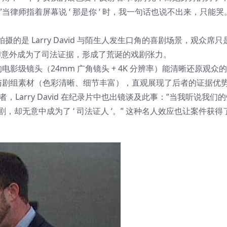
头：”当律师指着屏幕说 ‘ 那是你 ‘ 时，我一句话也说不出来，只能哭
是 Larry David 与陌生人发生口角的喜剧场景，观众席
，却意外成为了司法证据，形成了荒诞的戏剧张力。
级镜头（24mm 广角镜头 + 4K 分辨率）能清晰还原观众
与剧组素材（色彩清晰、细节丰富），直观展现了后者的证据优
作者，Larry David 在纪录片中也出镜谈及此事：”当我听说我们
，却无意中成为了 ‘ 司法证人 ‘。” 这种名人效应也让案件获