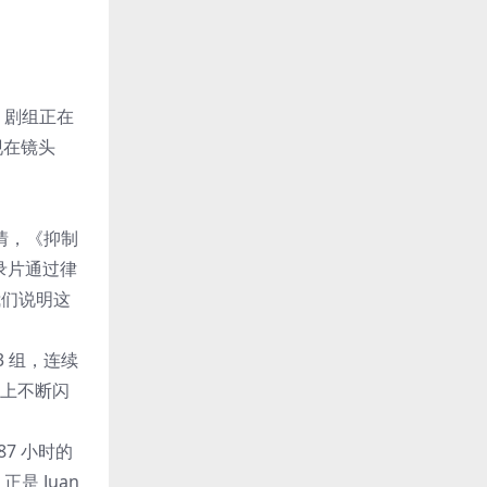
》剧组正在
现在镜头
剧情，《抑制
纪录片通过律
我们说明这
 组，连续
幕上不断闪
7 小时的
 Juan