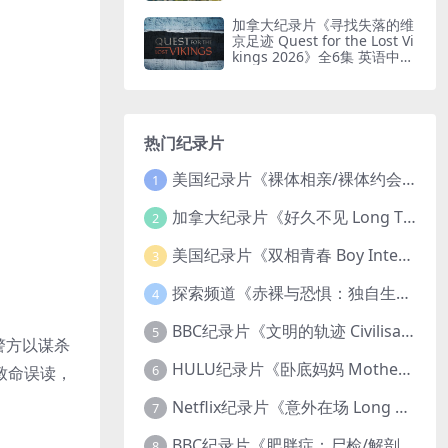
印纯净版 鸟瞰南非
加拿大纪录片《寻找失落的维
京足迹 Quest for the Lost Vi
kings 2026》全6集 英语中英
双字 无水印纯净版
热门纪录片
美国纪录片《裸体相亲/裸体约会 Dating Naked 2014-2016》第1-3季全33集 英语中英双字 无水印纯净版 1080P/MKV/85.6G 裸体相亲真人秀
1
加拿大纪录片《好久不见 Long Time Comin 1993》英语中英双字 官方纯净版 1080P/MKV/1G 女同性艺术家
2
美国纪录片《双相青春 Boy Interrupted 2009》英语中英双字 官方纯净版 1080P/MKV/1.43G 青少年躁郁症
3
探索频道《赤裸与恐惧：独自生存/赤裸荒野求生 Naked and Afraid: Solo 2023》第一季全8集 英语中英双字 官方纯净版 高码1080P/MKV/45.4G
4
BBC纪录片《文明的轨迹 Civilisations 1969》全13集 英语中英双字 高清收藏版 1080P/MKV/64.1G 西方艺术史话
5
矶警方以谋杀
HULU纪录片《卧底妈妈 Mother Undercover 2023》全4集 英语中英双字 官方纯净版 1080P/MKV/7.6G 拯救孩子
6
致命误读，
Netflix纪录片《意外在场 Long Shot 2017》英语中字 720P/NKV/1.06GB 美国谋杀误判案件
7
BBC纪录片《肥胖症：尸检/解剖肥胖 Obesity: The Post Mortem 2016》英语中英双字 无水印纯净版 1080P/MKV/1.03G
8