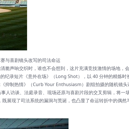
一场由棒球赛与喜剧镜头改写的司法命运
棒的清脆声响交织时，谁也不会想到，这片充满竞技激情的场地，
推出的纪录短片《意外在场》（Long Shot），以 40 分钟的精炼
依靠《抑制热情》（Curb Your Enthusiasm）剧组拍摄的随机
当事人访谈、法庭录音、现场还原与喜剧片段的交叉剪辑，将一
作品，既展现了司法系统的漏洞与荒诞，也凸显了命运转折中的偶然