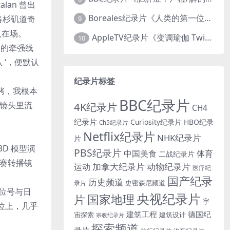
an 曾出
Boreales纪录片《人类的第一位动物朋友：人类和狗的神奇故事 Man’s First Friend 2018》英语中英双字 1080P/MP4/1.8G 狗的神奇故事
洛杉矶道奇
9
人在场。
AppleTV纪录片《变调瑜伽 Twisted Yoga 2026》全3集 英语中英双字 无水印纯净版 1080P/MKV/10G 瑜伽大师背后的真相
10
 的牵强线
 ‘，便默认
纪录片标签
手铐，我根本
BBC纪录片
4K纪录片
处镜头里流
CH4
纪录片
Curiosity纪录片
HBO纪录
Ch5纪录片
Netflix纪录片
NHK纪录片
片
D 模型演
PBS纪录片
中国美食
体育
二战纪录片
比赛转播镜
加拿大纪录片
动物纪录片
运动
医疗纪
国产纪录
历史频道
史密森尼频道
录片
座位号与日
央视纪录片
国家地理
片
宇
位上，几乎
建筑工程
德国纪
宙探索
建筑设计
宗教纪录片
探索频道
录片