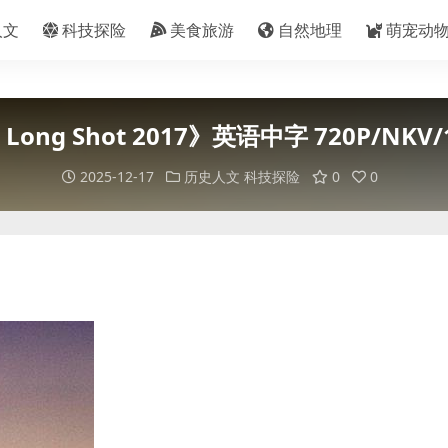
人文
科技探险
美食旅游
自然地理
萌宠动
Long Shot 2017》英语中字 720P/NK
2025-12-17
历史人文
科技探险
0
0