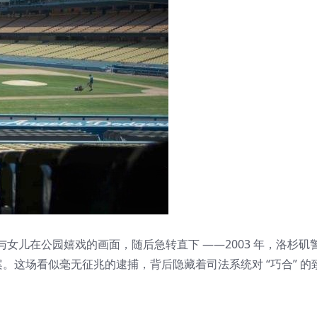
扫过他与女儿在公园嬉戏的画面，随后急转直下 ——2003 年，洛杉
。这场看似毫无征兆的逮捕，背后隐藏着司法系统对 “巧合” 的