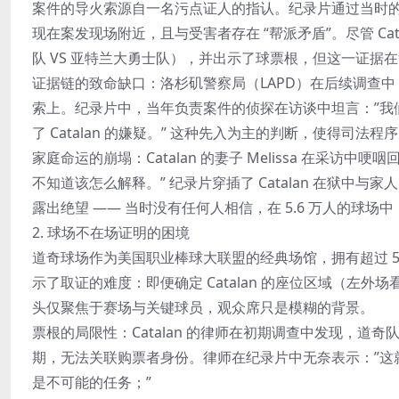
案件的导火索源自一名污点证人的指认。纪录片通过当时的警
现在案发现场附近，且与受害者存在 “帮派矛盾”。尽管 C
队 VS 亚特兰大勇士队），并出示了球票根，但这一证据在
证据链的致命缺口：洛杉矶警察局（LAPD）在后续调查中，并
索上。纪录片中，当年负责案件的侦探在访谈中坦言：”我们
了 Catalan 的嫌疑。” 这种先入为主的判断，使得司
家庭命运的崩塌：Catalan 的妻子 Melissa 在采
不知道该怎么解释。” 纪录片穿插了 Catalan 在狱中
露出绝望 —— 当时没有任何人相信，在 5.6 万人的球
2. 球场不在场证明的困境
道奇球场作为美国职业棒球大联盟的经典场馆，拥有超过 5 
示了取证的难度：即便确定 Catalan 的座位区域（左外
头仅聚焦于赛场与关键球员，观众席只是模糊的背景。
票根的局限性：Catalan 的律师在初期调查中发现，道奇
期，无法关联购票者身份。律师在纪录片中无奈表示：”这
是不可能的任务；”