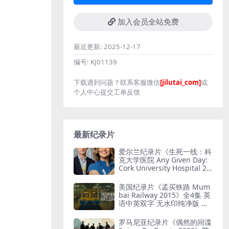
加入会员全站免费
最近更新:
2025-12-17
编号:
KJ01139
下载遇到问题？联系客服微信
[jilutai_com]
或
个人中心提交工单反馈
最新纪录片
爱尔兰纪录片《生死一线：科
克大学医院 Any Given Day:
Cork University Hospital 20
26》全6集 英语中英双字 无
水印纯净版 爱尔兰医院
美国纪录片《孟买铁路 Mum
bai Railway 2015》全4集 英
语中英双字 无水印纯净版 孟
买铁路
罗马尼亚纪录片《偶然的间谍