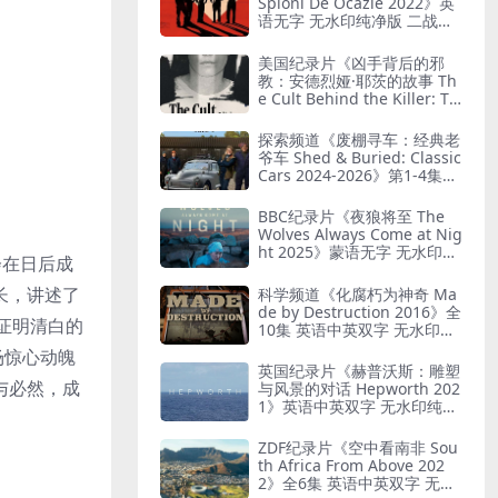
Spioni De Ocazie 2022》英
语无字 无水印纯净版 二战谍
报行动
美国纪录片《凶手背后的邪
教：安德烈娅·耶茨的故事 Th
e Cult Behind the Killer: Th
e Andrea Yates Story 202
6》全3集 英语中英双字 无水
探索频道《废棚寻车：经典老
印纯净版 精神控制
爷车 Shed & Buried: Classic
Cars 2024-2026》第1-4集全
38集 英语中英双字 无水印纯
净版 翻新老爷车
BBC纪录片《夜狼将至 The
Wolves Always Come at Nig
ht 2025》蒙语无字 无水印纯
会在日后成
净版 乌兰巴托真实故事
时长，讲述了
科学频道《化腐朽为神奇 Ma
de by Destruction 2016》全
镜头证明清白的
10集 英语中英双字 无水印纯
净版 废物利用
场惊心动魄
英国纪录片《赫普沃斯：雕塑
与必然，成
与风景的对话 Hepworth 202
1》英语中英双字 无水印纯净
版 雕塑家艺术人生
ZDF纪录片《空中看南非 Sou
th Africa From Above 202
2》全6集 英语中英双字 无水