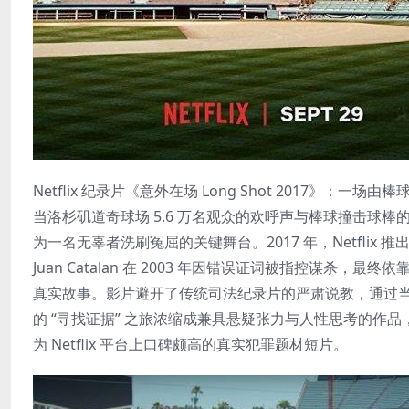
Netflix 纪录片《意外在场 Long Shot 2017》：
当洛杉矶道奇球场 5.6 万名观众的欢呼声与棒球撞击球
为一名无辜者洗刷冤屈的关键舞台。2017 年，Netflix 
Juan Catalan 在 2003 年因错误证词被指控谋杀，最终
真实故事。影片避开了传统司法纪录片的严肃说教，通过
的 “寻找证据” 之旅浓缩成兼具悬疑张力与人性思考的
为 Netflix 平台上口碑颇高的真实犯罪题材短片。