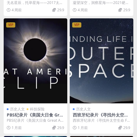
英雄 America’s Secret Spac
T: The Celestial Eye 2021》
无名星辰，托举星海——2017太空
凝望深空，洞察星海——2021硬核
e Heroes 2017》全6集 英语
英语中英双字 无水印纯净版 1
纪实纪录片《美国秘密太空英雄》
科普纪录片《射电望远镜 FAST: Th
4 周前
29.9
4 周前
29.9
中英双字 无水印纯净版 1080
080P/MKV/4.4G 中国天眼
赏析 2017年...
e C...
P/MKV/16.2G 太空英雄
VIP
VIP
历史人文
科技探险
历史人文
PBS纪录片《美国大日食 Grea
西班牙纪录片《寻找外太空生
t American Eclipse 2024》
命 Finding Life in Outer Sp
PBS纪录片《美国大日食 Great Am
西班牙纪录片《寻找外太空生命 Fin
英语中英双字 无水印纯净版 1
ace 2020》英语中英双字 无
erican Eclipse 2024...
ding Life in Outer Spa...
1 月前
29.9
1 月前
29.9
080P/MKV/2.6G 美国大日食
水印纯净版 1080P/MKV/2.48
G 寻找地外生命