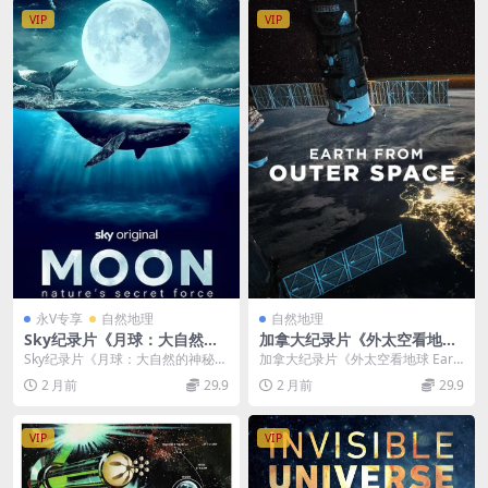
VIP
VIP
永V专享
自然地理
自然地理
Sky纪录片《月球：大自然的
加拿大纪录片《外太空看地球
神秘力量 Moon: Nature’s Se
Earth From Outer Space 20
Sky纪录片《月球：大自然的神秘力
加拿大纪录片《外太空看地球 Eart
cret Force 2025》全3集 英语
18》英语中英双字 无水印纯净
量 Moon: Nature’s ...
h From Outer Space 201...
2 月前
29.9
2 月前
29.9
中英双字 无水印纯净版 1080
版 1080P/MKV/2.51G 探索生
P/MKV/3.31G 月球对地球的
命地球
影响
VIP
VIP