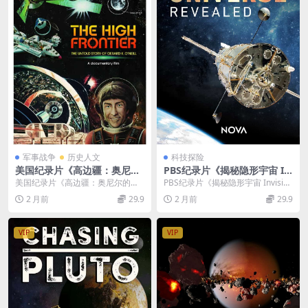
军事战争
历史人文
科技探险
美国纪录片《高边疆：奥尼尔
PBS纪录片《揭秘隐形宇宙 In
的未述传奇 The High Fronti
visible Universe Revealed 2
美国纪录片《高边疆：奥尼尔的未
PBS纪录片《揭秘隐形宇宙 Invisibl
er The Untold Story Of Ger
015》英语中英双字 无水印纯
述传奇 The High Frontier The...
e Universe Reveale...
2 月前
29.9
2 月前
29.9
ard K. O’Neill 2021》英语中
净版 1080P/MKV/2.81G 隐形
英双字 无水印纯净版 1080P/
宇宙
MKV/1.5G 移民太空
VIP
VIP