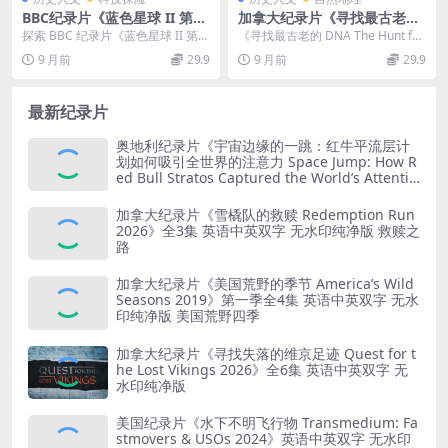
BBC纪录片《蓝色星球 II 第6
加拿大纪录片《寻找最古老的
集：海岸 Blue Planet II ：Co
DNA The Hunt for the Olde
探索 BBC 纪录片《蓝色星球 II 第6
《寻找最古老的 DNA The Hunt for
asts 2017》第二季第6集 英语
st DNA 2024》英语中英双字
集：海岸 Blue Planet II...
the Oldest DNA ...
9 月前
29.9
9 月前
29.9
中字 1080P/TS/2.54GB 蓝色
无水印纯净版 1080P/MKV/2.
星球第二季全集下载
29G 最古老的DNA
最新纪录片
奥地利纪录片《宇宙边缘的一跳：红牛平流层计
划如何吸引全世界的注意力 Space Jump: How R
ed Bull Stratos Captured the World’s Attentio
n 2022》英语无字 无水印纯净版 红牛平流层计
划
加拿大纪录片《雪橇队的救赎 Redemption Run
2026》全3集 英语中英双字 无水印纯净版 救赎之
路
加拿大纪录片《美国荒野的季节 America’s Wild
Seasons 2019》第一季全4集 英语中英双字 无水
印纯净版 美国荒野四季
加拿大纪录片《寻找失落的维京足迹 Quest for t
he Lost Vikings 2026》全6集 英语中英双字 无
水印纯净版
美国纪录片《水下不明飞行物 Transmedium: Fa
stmovers & USOs 2024》英语中英双字 无水印