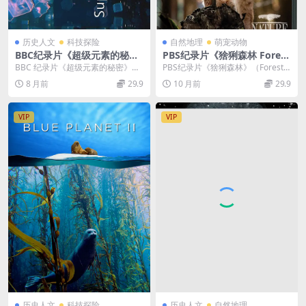
历史人文
科技探险
自然地理
萌宠动物
BBC纪录片《超级元素的秘密
PBS纪录片《猞猁森林 Forest
Secrets of the Super Eleme
of the Lynx 2017》英语英字
BBC 纪录片《超级元素的秘密》：
PBS纪录片《猞猁森林》（Forest o
nts 2017》英语中字 720P/M
720P/MP4/957MB 森林精灵
解锁高科技背后的元素密码 在科技
f the Lynx 2017）：阿尔...
8 月前
29.9
10 月前
29.9
P4/655M 超级元素的秘密
猞猁
飞速发展的当下...
VIP
VIP
历史人文
科技探险
历史人文
自然地理