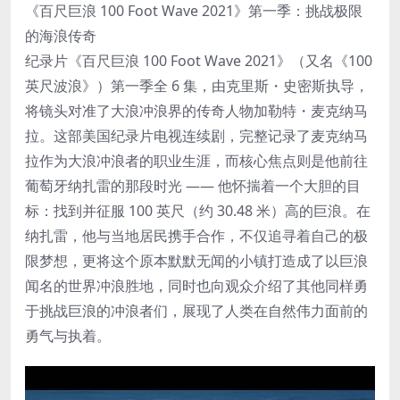
《百尺巨浪 100 Foot Wave 2021》第一季：挑战极限
的海浪传奇
纪录片《百尺巨浪 100 Foot Wave 2021》（又名《100
英尺波浪》）第一季全 6 集，由克里斯・史密斯执导，
将镜头对准了大浪冲浪界的传奇人物加勒特・麦克纳马
拉。这部美国纪录片电视连续剧，完整记录了麦克纳马
拉作为大浪冲浪者的职业生涯，而核心焦点则是他前往
葡萄牙纳扎雷的那段时光 —— 他怀揣着一个大胆的目
标：找到并征服 100 英尺（约 30.48 米）高的巨浪。在
纳扎雷，他与当地居民携手合作，不仅追寻着自己的极
限梦想，更将这个原本默默无闻的小镇打造成了以巨浪
闻名的世界冲浪胜地，同时也向观众介绍了其他同样勇
于挑战巨浪的冲浪者们，展现了人类在自然伟力面前的
勇气与执着。