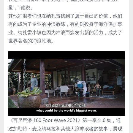
量，” 他说。
其他冲浪者们也在纳扎雷找到了属于自己的价值，他们
有的成为了专业的冲浪教练，有的则投身于海洋保护事
业。纳扎雷小镇也因为冲浪而焕发出新的活力，成为了
世界著名的冲浪胜地。
《百尺巨浪 100 Foot Wave 2021》第一季全 6 集，通
过加勒特・麦克纳马拉和其他大浪冲浪者的故事，展现