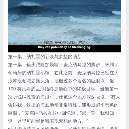
第一集：纳扎雷的召唤与梦想的萌芽
第一集，镜头跟随加勒特・麦克纳马拉的脚步，来到了
葡萄牙的纳扎雷小镇。在此之前，麦克纳马拉已经在大
浪冲浪领域崭露头角，征服过多个著名的巨浪点，但
100 英尺高的巨浪始终是他心中的终极目标。当他第一
次听说纳扎雷的海浪时，便被这个地方深深吸引。“有人
告诉我，这里的海底地形非常特殊，能形成超乎想象的
巨浪，” 麦克纳马拉在片中回忆道，“那一刻，我就知
道，这里可能就是我实现梦想的地方。”
纳扎雷小镇原本以渔业为主，当地居民对于冲浪，尤其