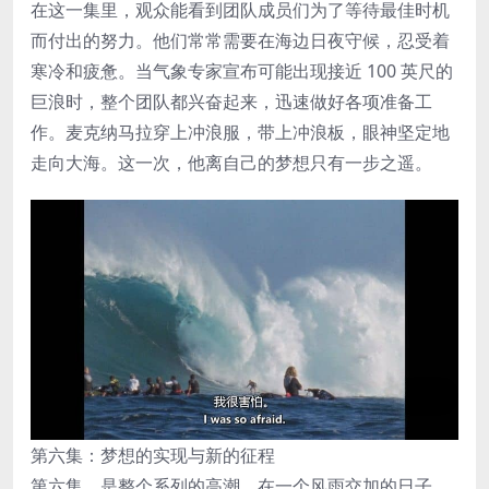
在这一集里，观众能看到团队成员们为了等待最佳时机
而付出的努力。他们常常需要在海边日夜守候，忍受着
寒冷和疲惫。当气象专家宣布可能出现接近 100 英尺的
巨浪时，整个团队都兴奋起来，迅速做好各项准备工
作。麦克纳马拉穿上冲浪服，带上冲浪板，眼神坚定地
走向大海。这一次，他离自己的梦想只有一步之遥。
第六集：梦想的实现与新的征程
第六集，是整个系列的高潮。在一个风雨交加的日子