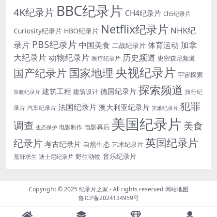
BBC纪录片
4K纪录片
CH4纪录片
Ch5纪录片
Netflix纪录片
NHK纪
Curiosity纪录片
HBO纪录片
PBS纪录片
录片
加拿
中国美食
体育运动
二战纪录片
大纪录片
动物纪录片
历史频道
史密森尼频道
医疗纪录片
央视纪录片
国家地理
国产纪录片
宇宙探索
探索频道
建筑工程
德国纪录片
建筑设计
旅行纪
宗教纪录片
犯罪
法国纪录片
澳大利亚纪录片
录片
汽车纪录片
灾难纪录片
美国纪录片
调查
美食
电影幕后
电影制作
生态保护
英国纪录片
纪录片
考古纪录片
自然生态
艺术纪录片
音乐纪录片
野生动物
迪士尼纪录片
荒野求生
Copyright © 2025
纪录片之家
- All rights reserved
网站地图
鲁ICP备2024134959号