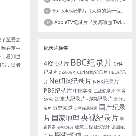
Boreales纪录片《人类的第一位动物朋友：人类和狗的神奇故事 Man’s First Friend 2018》英语中英双字 1080P/MP4/1.8G 狗的神奇故事
9
AppleTV纪录片《变调瑜伽 Twisted Yoga 2026》全3集 英语中英双字 无水印纯净版 1080P/MKV/10G 瑜伽大师背后的真相
10
去了至爱之
纪录片标签
人称在梦中
旁，看到过
BBC纪录片
4K纪录片
CH4
创伤，逝者
纪录片
Curiosity纪录片
HBO纪录
Ch5纪录片
Netflix纪录片
NHK纪录片
片
PBS纪录片
中国美食
体育
二战纪录片
加拿大纪录片
动物纪录片
运动
医疗纪
国产纪录
历史频道
史密森尼频道
录片
央视纪录片
国家地理
片
宇
建筑工程
德国纪
宙探索
建筑设计
宗教纪录片
探索频道
录片