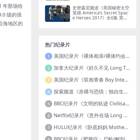
水印纯净版 耐力徒步
011 年那场给
史密森尼频道《美国秘密太空
英雄 America’s Secret Spac
.0 级的强
e Heroes 2017》全6集 英语
中英双字 无水印纯净版 1080
沿海地区的
P/MKV/16.2G 太空英雄
热门纪录片
美国纪录片《裸体相亲/裸体约会 Dating Naked 2014-2016》第1-3季全33集 英语中英双字 无水印纯净版 1080P/MKV/85.6G 裸体相亲真人秀
1
加拿大纪录片《好久不见 Long Time Comin 1993》英语中英双字 官方纯净版 1080P/MKV/1G 女同性艺术家
2
美国纪录片《双相青春 Boy Interrupted 2009》英语中英双字 官方纯净版 1080P/MKV/1.43G 青少年躁郁症
3
探索频道《赤裸与恐惧：独自生存/赤裸荒野求生 Naked and Afraid: Solo 2023》第一季全8集 英语中英双字 官方纯净版 高码1080P/MKV/45.4G
4
BBC纪录片《文明的轨迹 Civilisations 1969》全13集 英语中英双字 高清收藏版 1080P/MKV/64.1G 西方艺术史话
5
Netflix纪录片《意外在场 Long Shot 2017》英语中字 720P/NKV/1.06GB 美国谋杀误判案件
6
HULU纪录片《卧底妈妈 Mother Undercover 2023》全4集 英语中英双字 官方纯净版 1080P/MKV/7.6G 拯救孩子
7
BBC纪录片《肥胖症：尸检/解剖肥胖 Obesity: The Post Mortem 2016》英语中英双字 无水印纯净版 1080P/MKV/1.03G
8