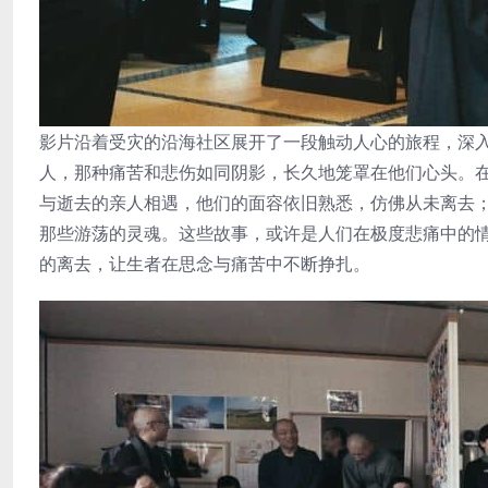
影片沿着受灾的沿海社区展开了一段触动人心的旅程，深
人，那种痛苦和悲伤如同阴影，长久地笼罩在他们心头。
与逝去的亲人相遇，他们的面容依旧熟悉，仿佛从未离去
那些游荡的灵魂。这些故事，或许是人们在极度悲痛中的
的离去，让生者在思念与痛苦中不断挣扎。