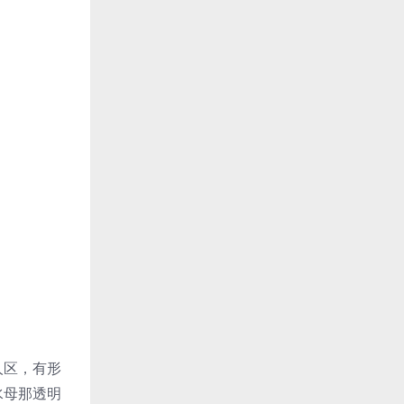
人区，有形
水母那透明