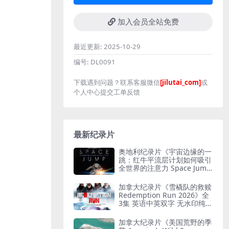
加入会员全站免费
最近更新:
2025-10-29
编号:
DL0091
下载遇到问题？联系客服微信
[jilutai_com]
或
个人中心提交工单反馈
最新纪录片
奥地利纪录片《宇宙边缘的一
跳：红牛平流层计划如何吸引
全世界的注意力 Space Jum
p: How Red Bull Stratos Ca
ptured the World’s Attentio
加拿大纪录片《雪橇队的救赎
n 2022》英语无字 无水印纯
Redemption Run 2026》全
净版 红牛平流层计划
3集 英语中英双字 无水印纯净
版 救赎之路
加拿大纪录片《美国荒野的季