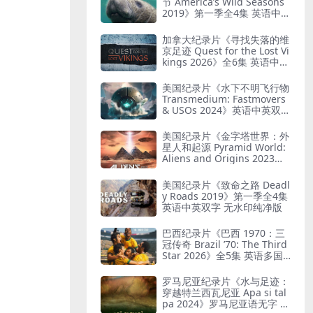
节 America’s Wild Seasons
2019》第一季全4集 英语中英
双字 无水印纯净版 美国荒野
四季
加拿大纪录片《寻找失落的维
京足迹 Quest for the Lost Vi
kings 2026》全6集 英语中英
双字 无水印纯净版
美国纪录片《水下不明飞行物
Transmedium: Fastmovers
& USOs 2024》英语中英双字
无水印纯净版 不明水下飞行
物
美国纪录片《金字塔世界：外
星人和起源 Pyramid World:
Aliens and Origins 2023》
英语中英双字 无水印纯净版
金字塔与外星人
美国纪录片《致命之路 Deadl
y Roads 2019》第一季全4集
英语中英双字 无水印纯净版
巴西纪录片《巴西 1970：三
冠传奇 Brazil ’70: The Third
Star 2026》全5集 英语多国
字幕 无水印纯净版 巴西国家
足球队
罗马尼亚纪录片《水与足迹：
穿越特兰西瓦尼亚 Apa si tal
pa 2024》罗马尼亚语无字 无