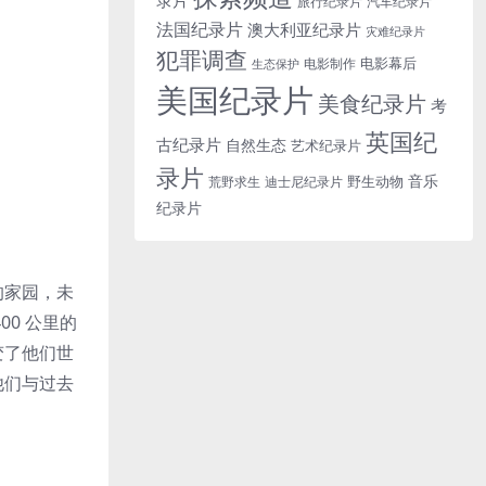
旅行纪录片
汽车纪录片
法国纪录片
澳大利亚纪录片
灾难纪录片
犯罪调查
电影幕后
电影制作
生态保护
美国纪录片
美食纪录片
考
英国纪
古纪录片
自然生态
艺术纪录片
录片
音乐
野生动物
迪士尼纪录片
荒野求生
纪录片
的家园，未
0 公里的
变了他们世
他们与过去