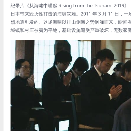
纪录片《从海啸中崛起 Rising from the Tsunami 2019》
日本带来毁灭性打击的海啸灾难。2011 年 3 月 11 日
烈地震引发的。这场海啸以排山倒海之势汹涌而来，瞬间吞噬
城镇和村庄被夷为平地，基础设施遭受严重破坏，无数家