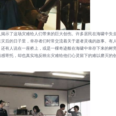
入揭示了这场灾难给人们带来的巨大创伤。许多居民在海啸中失
在灾后的日子里，幸存者们时常交流着关于逝者灵魂的故事。有
；还有人说在一座桥上，或是一棵奇迹般在海啸中幸存下来的树
情感寄托，却也真实地反映出灾难给他们心灵留下的难以磨灭的