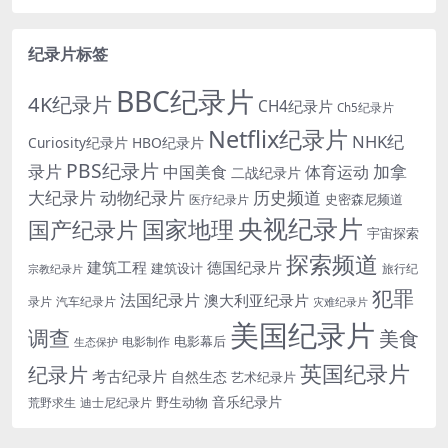
纪录片标签
BBC纪录片
4K纪录片
CH4纪录片
Ch5纪录片
Netflix纪录片
NHK纪
Curiosity纪录片
HBO纪录片
PBS纪录片
录片
加拿
中国美食
体育运动
二战纪录片
大纪录片
动物纪录片
历史频道
史密森尼频道
医疗纪录片
央视纪录片
国家地理
国产纪录片
宇宙探索
探索频道
建筑工程
德国纪录片
建筑设计
旅行纪
宗教纪录片
犯罪
法国纪录片
澳大利亚纪录片
录片
汽车纪录片
灾难纪录片
美国纪录片
调查
美食
电影幕后
电影制作
生态保护
英国纪录片
纪录片
考古纪录片
自然生态
艺术纪录片
音乐纪录片
野生动物
迪士尼纪录片
荒野求生