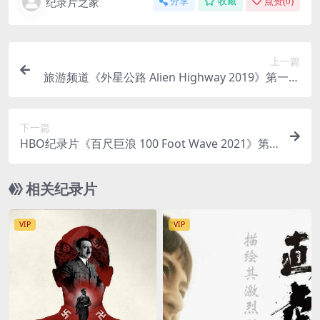
纪录片之家
分享
收藏
点赞(
0
)
上一篇
旅游频道《外星公路 Alien Highway 2019》第一季
全6集 英语中英双字 官方纯净版 1080P/MKV/18.7
G 寻找不明飞行物
下一篇
HBO纪录片《百尺巨浪 100 Foot Wave 2021》第
一季全6集 英语中英双字 官方纯净版 1080P/MKV/
20.6G 冲浪纪录片
相关纪录片
VIP
VIP