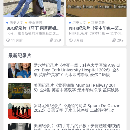
历史人文
美食旅游
历史人文
科技探险
BBC纪录片《马丁·康普斯顿的
NHK纪录片《堂本印象—艺术
苏格兰狂欢 Martin Compsto
创新的脉动心灵 Core Kyoto
《马丁·康普斯顿的苏格兰狂欢之
NHK 纪录片《堂本印象 — 艺术创
n’s Scottish Fling 2022》全
2017 Insho Domoto 2017》
旅：探索现代苏格兰的魅力 Martin
新的脉动心灵 Core Kyoto 2017...
11 月前
29.9
8 月前
29.9
6集 英语中英双字 官方纯净版
英语无字 720P/MP4/456MB
Comps...
1080P/MKV/8.82G 苏格兰的
艺术创新
公路旅行
最新纪录片
爱尔兰纪录片《生死一线：科克大学医院 Any Gi
ven Day: Cork University Hospital 2026》全6
集 英语中英双字 无水印纯净版 爱尔兰医院
美国纪录片《孟买铁路 Mumbai Railway 201
5》全4集 英语中英双字 无水印纯净版 孟买铁路
罗马尼亚纪录片《偶然的间谍 Spioni De Ocazie
2022》英语无字 无水印纯净版 二战谍报行动
美国纪录片《凶手背后的邪教：安德烈娅·耶茨的