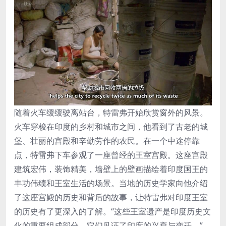
随着火车缓缓驶离站台，特雷弗开始欣赏窗外的风景。
火车穿梭在印度的乡村和城市之间，他看到了古老的城
堡、壮丽的宫殿和辛勤劳作的农民。在一个中途停靠
点，特雷弗下车参观了一座曾经的王室宫殿。这座宫殿
建筑宏伟，装饰精美，墙壁上的壁画描绘着印度国王的
丰功伟绩和王室生活的场景。当地的历史学家向他介绍
了这座宫殿的历史和背后的故事，让特雷弗对印度王室
的历史有了更深入的了解。“这些王室遗产是印度历史文
化的重要组成部分，它们见证了印度的兴衰与变迁，”