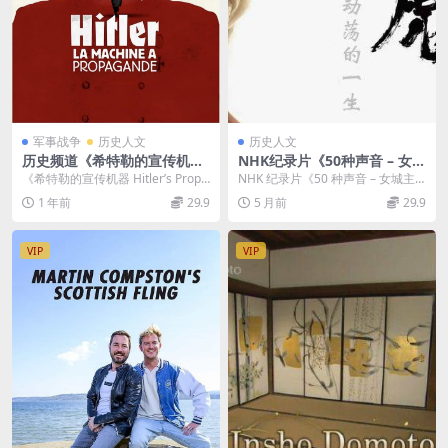
军事战争
历史人文
历史人文
历史频道《希特勒的宣传机器
NHK纪录片《50种声音 – 女城
Hitler’s Propaganda Machi
主直虎的好胜心》日语中字 72
《希特勒的宣传机器 Hitler’s Propa
NHK 纪录片《50 种声音 – 女城主
ne 2018》第一季全3集 英语
0P/MKV/678M 日本女城主直
ganda Mach...
直虎的好胜心》 【资源信息】...
1 年前
29.9
5 月前
29.9
无字 1080P/MKV/6.4G 二战
虎纪录片
纪录片
VIP
VIP