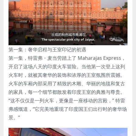
第一集：奢华启程与王室印记的初遇
第一集，特雷弗・麦当劳踏上了 Maharajas Express，
开启了这场八天的印度火车冒险。当他第一次登上这列
火车时，就被其奢华的装饰和浓厚的王室氛围所震撼。
火车的车厢内部采用了精致的木雕、华丽的地毯和复古
的家具，每一个细节都散发着印度王室的典雅与尊贵。
“这不仅仅是一列火车，更像是一座移动的宫殿，” 特雷
弗感慨道，“它完美地重现了印度国王们出行时的奢华场
景。”