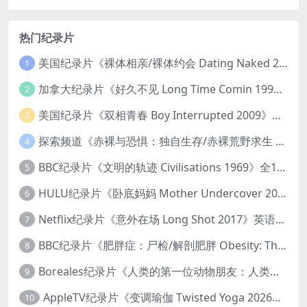
热门纪录片
美国纪录片《裸体相亲/裸体约会 Dating Naked 2014-2016》第1-3季全33集 英语中英双字 无水印纯净版 1080P/MKV/85.6G 裸体相亲真人秀
1
加拿大纪录片《好久不见 Long Time Comin 1993》英语中英双字 官方纯净版 1080P/MKV/1G 女同性艺术家
2
美国纪录片《双相青春 Boy Interrupted 2009》英语中英双字 官方纯净版 1080P/MKV/1.43G 青少年躁郁症
3
探索频道《赤裸与恐惧：独自生存/赤裸荒野求生 Naked and Afraid: Solo 2023》第一季全8集 英语中英双字 官方纯净版 高码1080P/MKV/45.4G
4
BBC纪录片《文明的轨迹 Civilisations 1969》全13集 英语中英双字 高清收藏版 1080P/MKV/64.1G 西方艺术史话
5
HULU纪录片《卧底妈妈 Mother Undercover 2023》全4集 英语中英双字 官方纯净版 1080P/MKV/7.6G 拯救孩子
6
Netflix纪录片《意外在场 Long Shot 2017》英语中字 720P/NKV/1.06GB 美国谋杀误判案件
7
BBC纪录片《肥胖症：尸检/解剖肥胖 Obesity: The Post Mortem 2016》英语中英双字 无水印纯净版 1080P/MKV/1.03G
8
Boreales纪录片《人类的第一位动物朋友：人类和狗的神奇故事 Man’s First Friend 2018》英语中英双字 1080P/MP4/1.8G 狗的神奇故事
9
AppleTV纪录片《变调瑜伽 Twisted Yoga 2026》全3集 英语中英双字 无水印纯净版 1080P/MKV/10G 瑜伽大师背后的真相
10