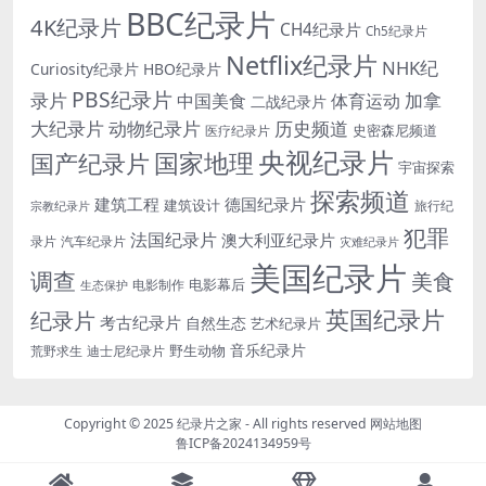
BBC纪录片
4K纪录片
CH4纪录片
Ch5纪录片
Netflix纪录片
NHK纪
Curiosity纪录片
HBO纪录片
PBS纪录片
录片
加拿
中国美食
体育运动
二战纪录片
大纪录片
动物纪录片
历史频道
史密森尼频道
医疗纪录片
央视纪录片
国家地理
国产纪录片
宇宙探索
探索频道
建筑工程
德国纪录片
建筑设计
旅行纪
宗教纪录片
犯罪
法国纪录片
澳大利亚纪录片
录片
汽车纪录片
灾难纪录片
美国纪录片
调查
美食
电影幕后
电影制作
生态保护
英国纪录片
纪录片
考古纪录片
自然生态
艺术纪录片
音乐纪录片
野生动物
迪士尼纪录片
荒野求生
Copyright © 2025
纪录片之家
- All rights reserved
网站地图
鲁ICP备2024134959号