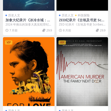
历史人文
历史人文
科技探险
加拿大纪录片《冰冷水域：庇
ZED纪录片《古埃及书吏 Scri
护湾之谜 In Cold Water: The
bes Of Ancient Egypt 201
2024 年推出的加拿大真实犯罪纪实
ZED 纪录片《古埃及书吏 Scribes
Shelter Bay Mystery 2024》
3》英语英字 1080P/MP4/1.7
纪录片《冰冷水域：庇护湾之谜》
Of Ancient Egypt 2...
7 月前
29.9
8 月前
29.9
全3集 英语中英双字 无水印纯
GB 古埃及象形文字揭秘
（In Col...
净版 1080P/MKV/7.12G 溺亡
谋杀
VIP
VIP
历史人文
历史人文