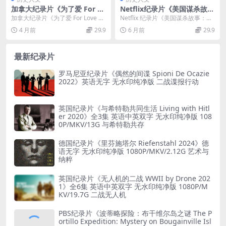
加拿大纪录片《为了爱 For Lo
Netflix纪录片《美国谋杀故
ve 2022》英语中英双字 官方
事：隔壁那家人 American M
加拿大纪录片《为了爱 For Love 20
Netflix 纪录片《美国谋杀故事：隔
纯净版 1080P/MKV/4.99G 加
urder: The Family Next Do
22》：倾听土著之声，揭露儿童福
壁那家人 American Murder...
4 月前
29.9
6 月前
29.9
拿大的土著
or 2020》英语中字 1080P/M
利系...
P4/1.64G 美国谋杀故事
最新纪录片
罗马尼亚纪录片《偶然的间谍 Spioni De Ocazie
2022》英语无字 无水印纯净版 二战谍报行动
英国纪录片《与希特勒共同生活 Living with Hitl
er 2020》全3集 英语中英双字 无水印纯净版 108
0P/MKV/13G 与希特勒共存
德国纪录片《里芬施塔尔 Riefenstahl 2024》德
语无字 无水印纯净版 1080P/MKV/2.12G 艺术与
纳粹
英国纪录片《无人机的二战 WWII by Drone 202
1》全6集 英语中英双字 无水印纯净版 1080P/M
KV/19.7G 二战无人机
PBS纪录片《波蒂略探险：布干维尔岛之谜 The P
ortillo Expedition: Mystery on Bougainville Isl