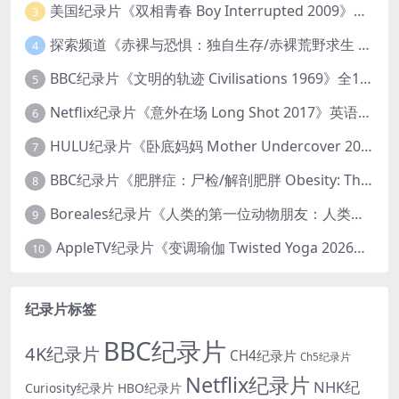
美国纪录片《双相青春 Boy Interrupted 2009》英语中英双字 官方纯净版 1080P/MKV/1.43G 青少年躁郁症
3
探索频道《赤裸与恐惧：独自生存/赤裸荒野求生 Naked and Afraid: Solo 2023》第一季全8集 英语中英双字 官方纯净版 高码1080P/MKV/45.4G
4
BBC纪录片《文明的轨迹 Civilisations 1969》全13集 英语中英双字 高清收藏版 1080P/MKV/64.1G 西方艺术史话
5
Netflix纪录片《意外在场 Long Shot 2017》英语中字 720P/NKV/1.06GB 美国谋杀误判案件
6
HULU纪录片《卧底妈妈 Mother Undercover 2023》全4集 英语中英双字 官方纯净版 1080P/MKV/7.6G 拯救孩子
7
BBC纪录片《肥胖症：尸检/解剖肥胖 Obesity: The Post Mortem 2016》英语中英双字 无水印纯净版 1080P/MKV/1.03G
8
Boreales纪录片《人类的第一位动物朋友：人类和狗的神奇故事 Man’s First Friend 2018》英语中英双字 1080P/MP4/1.8G 狗的神奇故事
9
AppleTV纪录片《变调瑜伽 Twisted Yoga 2026》全3集 英语中英双字 无水印纯净版 1080P/MKV/10G 瑜伽大师背后的真相
10
纪录片标签
BBC纪录片
4K纪录片
CH4纪录片
Ch5纪录片
Netflix纪录片
NHK纪
Curiosity纪录片
HBO纪录片