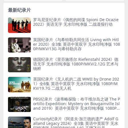
67G 传奇魔术师
方纯净版 1080P/MP4/43.5G
最新纪录片
罗马尼亚纪录片《偶然的间谍 Spioni De Ocazie
2022》英语无字 无水印纯净版 二战谍报行动
英国纪录片《与希特勒共同生活 Living with Hitl
er 2020》全3集 英语中英双字 无水印纯净版 108
0P/MKV/13G 与希特勒共存
德国纪录片《里芬施塔尔 Riefenstahl 2024》德
语无字 无水印纯净版 1080P/MKV/2.12G 艺术与
纳粹
英国纪录片《无人机的二战 WWII by Drone 202
1》全6集 英语中英双字 无水印纯净版 1080P/M
KV/19.7G 二战无人机
PBS纪录片《波蒂略探险：布干维尔岛之谜 The P
ortillo Expedition: Mystery on Bougainville Isl
and 2019》英语中英双字 无水印纯净版 1080P/
MKV/5.18G 山本五十六死因
Curiosity纪录片《阿道夫·加兰德的遗产 Adolf G
alland Legacy 2024》全3集 英语中英双字 无水
印纯净版 1080P/MKV/5.14G 王牌飞行员