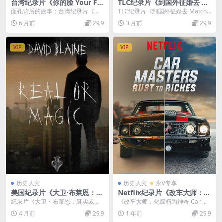
台湾纪录片《你的脸 Your Fa
TLC纪录片《到国外征婚去 M
ce 2018》国语中字 1080P/M
atch Me Abroad 2023-202
面孔背后的故事：台湾纪录片《你
TLC纪录片《到国外征婚去 Match
P4/2.25G 面孔背后的故事
5》第1-2季全27集 英语中英
的脸Your Face 2018》 台湾纪录片
Me Abroad 2023-2025》...
6 月前
29.9
3 月前
29.9
双字 无水印纯净版 1080P/M
《你...
KV/61.5G 全球寻爱之旅
VIP
VIP
历史人文
历史人文
永V专享
美国纪录片《大卫·布莱恩：真
Netflix纪录片《改车大师：化
实或魔法 David Blaine: Real
腐朽为神奇 Car Masters: Ru
纪录片《大卫・布莱恩：真实或魔
《改车大师：化腐朽为神奇 Car Ma
Or Magic 2013》英语中英双
st to Riches 2018-2021》第
法 2013》：传奇魔术师的奇幻盛宴
sters: Rust to Riches...
4 月前
29.9
1 年前
29.9
字 官方纯净版 1080P/MKV/1.
1-3季全24集 英语多国中字 官
（精简版） 2...