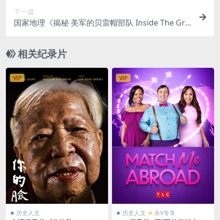
英语外挂英字 1080P/MP4/1.75GB
下一篇
国家地理《揭秘 美军的贝雷帽部队 Inside The Gre
en Berets 2007》英语中字 MP4/890MB 美军贝雷
帽部队揭秘
相关纪录片
VIP
VIP
历史人文
历史人文
永V专享