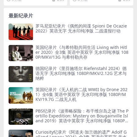
中字 720P/MP4/782M 对勇
0P高清 科普纪录片
气的渴望
最新纪录片
罗马尼亚纪录片《偶然的间谍 Spioni De Ocazie
2022》英语无字 无水印纯净版 二战谍报行动
英国纪录片《与希特勒共同生活 Living with Hitl
er 2020》全3集 英语中英双字 无水印纯净版 108
0P/MKV/13G 与希特勒共存
德国纪录片《里芬施塔尔 Riefenstahl 2024》德
语无字 无水印纯净版 1080P/MKV/2.12G 艺术与
纳粹
英国纪录片《无人机的二战 WWII by Drone 202
1》全6集 英语中英双字 无水印纯净版 1080P/M
KV/19.7G 二战无人机
PBS纪录片《波蒂略探险：布干维尔岛之谜 The P
ortillo Expedition: Mystery on Bougainville Isl
and 2019》英语中英双字 无水印纯净版 1080P/
MKV/5.18G 山本五十六死因
Curiosity纪录片《阿道夫·加兰德的遗产 Adolf G
alland Legacy 2024》全3集 英语中英双字 无水