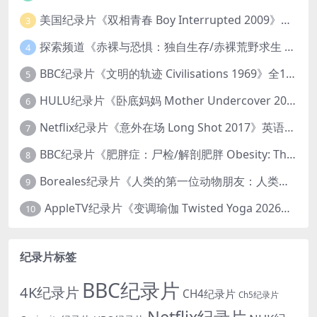
美国纪录片《双相青春 Boy Interrupted 2009》英语中英双字 官方纯净版 1080P/MKV/1.43G 青少年躁郁症
3
探索频道《赤裸与恐惧：独自生存/赤裸荒野求生 Naked and Afraid: Solo 2023》第一季全8集 英语中英双字 官方纯净版 高码1080P/MKV/45.4G
4
BBC纪录片《文明的轨迹 Civilisations 1969》全13集 英语中英双字 高清收藏版 1080P/MKV/64.1G 西方艺术史话
5
HULU纪录片《卧底妈妈 Mother Undercover 2023》全4集 英语中英双字 官方纯净版 1080P/MKV/7.6G 拯救孩子
6
Netflix纪录片《意外在场 Long Shot 2017》英语中字 720P/NKV/1.06GB 美国谋杀误判案件
7
BBC纪录片《肥胖症：尸检/解剖肥胖 Obesity: The Post Mortem 2016》英语中英双字 无水印纯净版 1080P/MKV/1.03G
8
Boreales纪录片《人类的第一位动物朋友：人类和狗的神奇故事 Man’s First Friend 2018》英语中英双字 1080P/MP4/1.8G 狗的神奇故事
9
AppleTV纪录片《变调瑜伽 Twisted Yoga 2026》全3集 英语中英双字 无水印纯净版 1080P/MKV/10G 瑜伽大师背后的真相
10
纪录片标签
BBC纪录片
4K纪录片
CH4纪录片
Ch5纪录片
Netflix纪录片