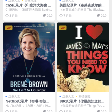
历史人文
自然地理
历史人文
Ch5纪录片《印度洋大海啸 Bo
美国纪录片《布莱克威尔的幽
xing Day Tsunami 2021》全
灵 The Blackwell Ghost 201
Ch5纪录片《印度洋大海啸 Boxing
《布莱克威尔的幽灵 The Blackwell
3集 英语中英双字 无水印纯净
7》英语中英双字 无水印纯净
Day Tsunami 2021》全3...
Ghost 2017》 本片为美...
3 月前
29.9
7 月前
29.9
版 1080P/MKV/3.51G 印度洋
版 1080P/MKV/4.42G 闹鬼的
大海啸
房子
VIP
VIP
历史人文
历史人文
科技探险
Netflix纪录片《布琳·布朗：
BBC纪录片《你最想知道的科
唤起勇气 Brené Brown: The
学 Things You Need to Kno
Netflix 纪录片《布琳・布朗：唤起
《你最想知道的科学 Things You N
Call To Courage 2019》英语
w》全2季共9集 汉语中字 108
勇气 Brené Brown: The ...
eed to Know》：探索身边被...
5 月前
29.9
8 月前
29.9