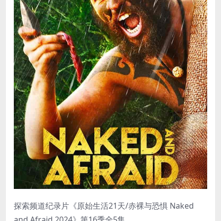
探索频道纪录片《原始生活21天/赤裸与恐惧 Naked
and Afraid 2024》第16季全5集