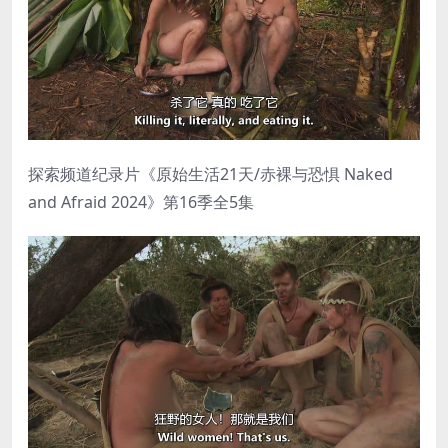
探索频道纪录片《原始生活21天/赤裸与恐惧 Naked
and Afraid 2024》第16季全5集