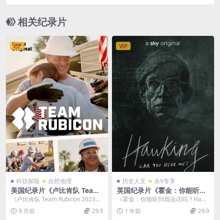
荒野求生 Naked and Afraid 2024》第17季共12集
英语中英双字 无水印纯净版 高码1080P/MKV/92.1
相关纪录片
G
VIP
VIP
科技探险
自然地理
历史人文
永V专享
美国纪录片《卢比肯队 Team
英国纪录片《霍金：你能听到
Rubicon 2023》第一季全13
我说话吗？/成功的代价 Haw
《卢比肯队 Team Rubicon 2023》
《霍金：你能听到我说话吗？Hawk
集 英语中英双字 官方纯净版 1
king: Can You Hear Me? 20
第一季：灾难中的逆行者与生命守
ing: Can You Hear Me? 2...
9 月前
29.9
1 年前
29.9
080P/MKV/11.5G 灾害和人道
22》英语中英双字 官方纯净版
望...