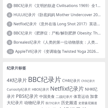
BBC纪录片《文明的轨迹 Civilisations 1969》全13集 英语中英双字 高清收藏版 1080P/MKV/64.1G 西方艺术史话
5
HULU纪录片《卧底妈妈 Mother Undercover 2023》全4集 英语中英双字 官方纯净版 1080P/MKV/7.6G 拯救孩子
6
Netflix纪录片《意外在场 Long Shot 2017》英语中字 720P/NKV/1.06GB 美国谋杀误判案件
7
BBC纪录片《肥胖症：尸检/解剖肥胖 Obesity: The Post Mortem 2016》英语中英双字 无水印纯净版 1080P/MKV/1.03G
8
Boreales纪录片《人类的第一位动物朋友：人类和狗的神奇故事 Man’s First Friend 2018》英语中英双字 1080P/MP4/1.8G 狗的神奇故事
9
AppleTV纪录片《变调瑜伽 Twisted Yoga 2026》全3集 英语中英双字 无水印纯净版 1080P/MKV/10G 瑜伽大师背后的真相
10
纪录片标签
BBC纪录片
4K纪录片
CH4纪录片
Ch5纪录片
Netflix纪录片
NHK纪
Curiosity纪录片
HBO纪录片
PBS纪录片
录片
加拿
中国美食
体育运动
二战纪录片
大纪录片
动物纪录片
历史频道
史密森尼频道
医疗纪录片