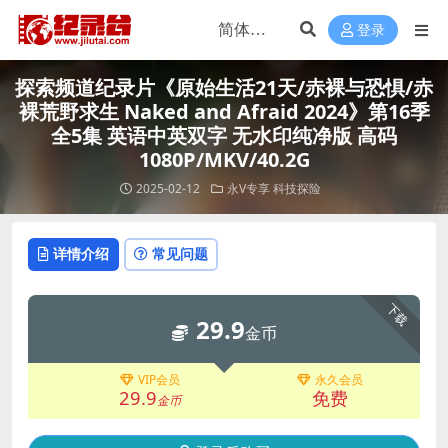
登录
探索频道纪录片《原始生活21天/赤裸与恐惧/赤
裸荒野求生 Naked and Afraid 2024》第16季
全5集 英语中英双字 无水印纯净版 高码
1080P/MKV/40.2G
2025-02-12
永V专享
科技探险
详情介绍
常见问题
下载
29.9
金币
VIP会员
永久会员
29.9
免费
金币