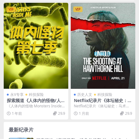
救援
4K超清/2160P/MKV/8.32G
VIP
VIP
永V专享
科技探险
历史人文
科技探险
探索频道《人体内的怪物/人体
Netflix纪录片《体坛秘史：马
寄内生虫 Monsters Inside M
术名将枪击案 Untold: The S
《人体内的怪物 Monsters Inside
Netflix纪录片《体坛秘史：马术名
e 2017》第七季全7集 英语中
hooting at Hawthorne Hill
Me 2012》第七季全7集 《...
将枪击案 Untold: The Shoo...
1 年前
29.9
1 月前
29.9
英双字 有水印 1080P/MP4/2
2026》英语多国字幕 无水印
1.7G
纯净版 1080P/MKV/2.88G 体
坛秘史
最新纪录片