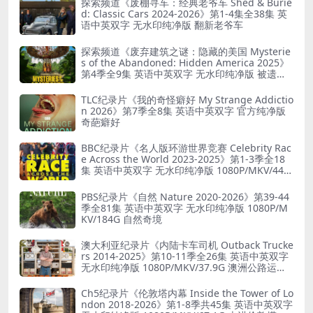
探索频道《废棚寻车：经典老爷车 Shed & Burie
d: Classic Cars 2024-2026》第1-4集全38集 英
语中英双字 无水印纯净版 翻新老爷车
探索频道《废弃建筑之谜：隐藏的美国 Mysterie
s of the Abandoned: Hidden America 2025》
第4季全9集 英语中英双字 无水印纯净版 被遗弃
之谜
TLC纪录片《我的奇怪癖好 My Strange Addictio
n 2026》第7季全8集 英语中英双字 官方纯净版
奇葩癖好
BBC纪录片《名人版环游世界竞赛 Celebrity Rac
e Across the World 2023-2025》第1-3季全18
集 英语中英双字 无水印纯净版 1080P/MKV/44.8
G 旅行竞赛
PBS纪录片《自然 Nature 2020-2026》第39-44
季全81集 英语中英双字 无水印纯净版 1080P/M
KV/184G 自然奇境
澳大利亚纪录片《内陆卡车司机 Outback Trucke
rs 2014-2025》第10-11季全26集 英语中英双字
无水印纯净版 1080P/MKV/37.9G 澳洲公路运输
业
Ch5纪录片《伦敦塔内幕 Inside the Tower of Lo
ndon 2018-2026》第1-8季共45集 英语中英双字