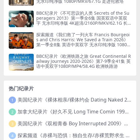
无水印纯净版 1080P/MKV/67.1G 走进伦敦塔
BBC纪录片《不可思议的人类 Secrets of the Su
peragers 2013》第一季全6集 国英双语中英双
字 无水印纯净版 4K超清/2160P/MKV/62.1G 长
寿的秘诀
探索频道《我们救了一列火车 Francis Bourgeoi
s and Chris Harris: We Saved a Train 2026》
第一季全8集 英语中英双字 无水印纯净版 1080P/
MKV/19.6G 火车修复
BBC纪录片《欧洲铁路之旅 Great Continental R
ailway Journeys 2020-2026》第7-9季全41集 英
语中英双字1080P/MP4/58.4G 欧洲铁路游
热门纪录片
美国纪录片《裸体相亲/裸体约会 Dating Naked 2014-2016》第1-3季全33集 英语中英双字 无水印纯净版 1080P/MKV/85.6G 裸体相亲真人秀
1
加拿大纪录片《好久不见 Long Time Comin 1993》英语中英双字 官方纯净版 1080P/MKV/1G 女同性艺术家
2
美国纪录片《双相青春 Boy Interrupted 2009》英语中英双字 官方纯净版 1080P/MKV/1.43G 青少年躁郁症
3
探索频道《赤裸与恐惧：独自生存/赤裸荒野求生 Naked and Afraid: Solo 2023》第一季全8集 英语中英双字 官方纯净版 高码1080P/MKV/45.4G
4