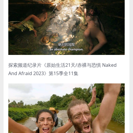
探索频道纪录片《原始生活21天/赤裸与恐惧 Naked
And Afraid 2023》第15季全11集