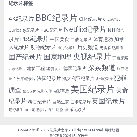
纪录片标签
BBC纪录片
4K纪录片
CH4纪录片
Ch5纪录片
Netflix纪录片
NHK纪
Curiosity纪录片
HBO纪录片
PBS纪录片
录片
加拿
中国美食
体育运动
二战纪录片
大纪录片
动物纪录片
历史频道
史密森尼频道
医疗纪录片
央视纪录片
国家地理
国产纪录片
宇宙探索
探索频道
建筑工程
德国纪录片
建筑设计
旅行纪
宗教纪录片
犯罪
法国纪录片
澳大利亚纪录片
录片
汽车纪录片
灾难纪录片
美国纪录片
调查
美食
电影幕后
电影制作
生态保护
英国纪录片
纪录片
考古纪录片
自然生态
艺术纪录片
音乐纪录片
野生动物
迪士尼纪录片
荒野求生
Copyright © 2025
纪录片之家
- All rights reserved
网站地图
鲁ICP备2024134959号