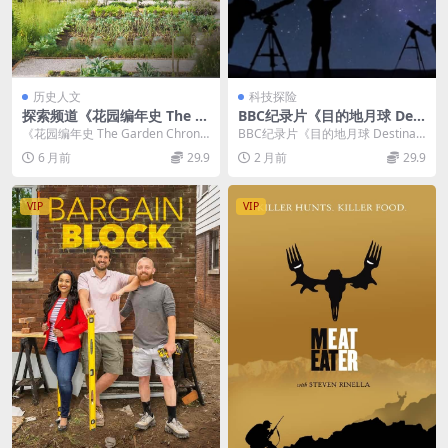
历史人文
科技探险
探索频道《花园编年史 The G
BBC纪录片《目的地月球 Dest
arden Chronicles 2023》第
ination Moon 2026》英语中
《花园编年史 The Garden Chronic
BBC纪录片《目的地月球 Destinati
一季全9集 英语中英双字 无水
英双字 无水印纯净版 1080P/
les 2023》（第一季全 ...
on Moon 2026》介绍 BB...
6 月前
29.9
2 月前
29.9
印纯净版 1080P/MKV/4.13G
MKV/596M 太空探索
花园设计
VIP
VIP