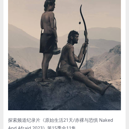
探索频道纪录片《原始生活21天/赤裸与恐惧 Naked
And Afraid 2023》第15季全11集