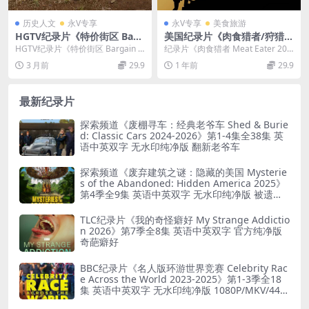
历史人文
永V专享
永V专享
美食旅游
HGTV纪录片《特价街区 Barg
美国纪录片《肉食猎者/狩猎野
ain Block 2023-2025》第3-5
味 Meat Eater 2012》第1-6
HGTV纪录片《特价街区 Bargain B
纪录片《肉食猎者 Meat Eater 202
季全20集 英语中英双字 无水
季全65集 英语中英双字 无水
lock 2023-2025》第3-...
1》第1-6季全65集 纪录片《肉...
3 月前
29.9
1 年前
29.9
印纯净版 1080P/MKV/45.3G
印纯净版 1080P/MP4/130G
平价改造王
最新纪录片
探索频道《废棚寻车：经典老爷车 Shed & Burie
d: Classic Cars 2024-2026》第1-4集全38集 英
语中英双字 无水印纯净版 翻新老爷车
探索频道《废弃建筑之谜：隐藏的美国 Mysterie
s of the Abandoned: Hidden America 2025》
第4季全9集 英语中英双字 无水印纯净版 被遗弃
之谜
TLC纪录片《我的奇怪癖好 My Strange Addictio
n 2026》第7季全8集 英语中英双字 官方纯净版
奇葩癖好
BBC纪录片《名人版环游世界竞赛 Celebrity Rac
e Across the World 2023-2025》第1-3季全18
集 英语中英双字 无水印纯净版 1080P/MKV/44.8
G 旅行竞赛