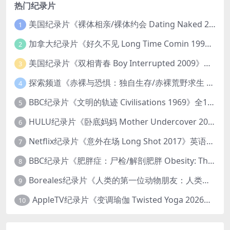
热门纪录片
美国纪录片《裸体相亲/裸体约会 Dating Naked 2014-2016》第1-3季全33集 英语中英双字 无水印纯净版 1080P/MKV/85.6G 裸体相亲真人秀
1
加拿大纪录片《好久不见 Long Time Comin 1993》英语中英双字 官方纯净版 1080P/MKV/1G 女同性艺术家
2
美国纪录片《双相青春 Boy Interrupted 2009》英语中英双字 官方纯净版 1080P/MKV/1.43G 青少年躁郁症
3
探索频道《赤裸与恐惧：独自生存/赤裸荒野求生 Naked and Afraid: Solo 2023》第一季全8集 英语中英双字 官方纯净版 高码1080P/MKV/45.4G
4
BBC纪录片《文明的轨迹 Civilisations 1969》全13集 英语中英双字 高清收藏版 1080P/MKV/64.1G 西方艺术史话
5
HULU纪录片《卧底妈妈 Mother Undercover 2023》全4集 英语中英双字 官方纯净版 1080P/MKV/7.6G 拯救孩子
6
Netflix纪录片《意外在场 Long Shot 2017》英语中字 720P/NKV/1.06GB 美国谋杀误判案件
7
BBC纪录片《肥胖症：尸检/解剖肥胖 Obesity: The Post Mortem 2016》英语中英双字 无水印纯净版 1080P/MKV/1.03G
8
Boreales纪录片《人类的第一位动物朋友：人类和狗的神奇故事 Man’s First Friend 2018》英语中英双字 1080P/MP4/1.8G 狗的神奇故事
9
AppleTV纪录片《变调瑜伽 Twisted Yoga 2026》全3集 英语中英双字 无水印纯净版 1080P/MKV/10G 瑜伽大师背后的真相
10