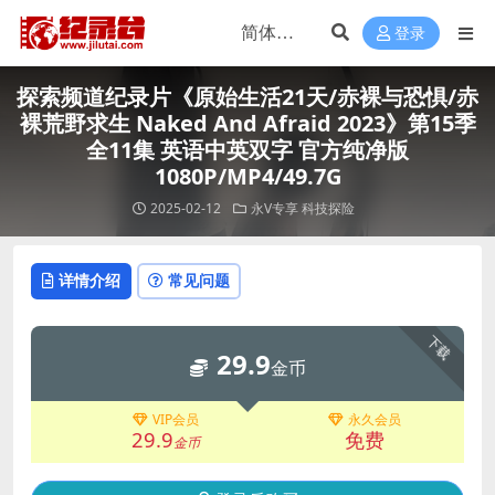
登录
探索频道纪录片《原始生活21天/赤裸与恐惧/赤
裸荒野求生 Naked And Afraid 2023》第15季
全11集 英语中英双字 官方纯净版
1080P/MP4/49.7G
2025-02-12
永V专享
科技探险
详情介绍
常见问题
下载
29.9
金币
VIP会员
永久会员
29.9
免费
金币