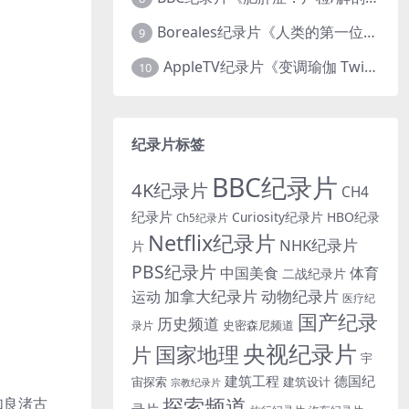
Boreales纪录片《人类的第一位动物朋友：人类和狗的神奇故事 Man’s First Friend 2018》英语中英双字 1080P/MP4/1.8G 狗的神奇故事
9
AppleTV纪录片《变调瑜伽 Twisted Yoga 2026》全3集 英语中英双字 无水印纯净版 1080P/MKV/10G 瑜伽大师背后的真相
10
纪录片标签
BBC纪录片
4K纪录片
CH4
纪录片
Curiosity纪录片
HBO纪录
Ch5纪录片
Netflix纪录片
NHK纪录片
片
PBS纪录片
中国美食
体育
二战纪录片
加拿大纪录片
动物纪录片
运动
医疗纪
国产纪录
历史频道
史密森尼频道
录片
央视纪录片
国家地理
片
宇
建筑工程
德国纪
宙探索
建筑设计
宗教纪录片
探索频道
如良渚古
录片