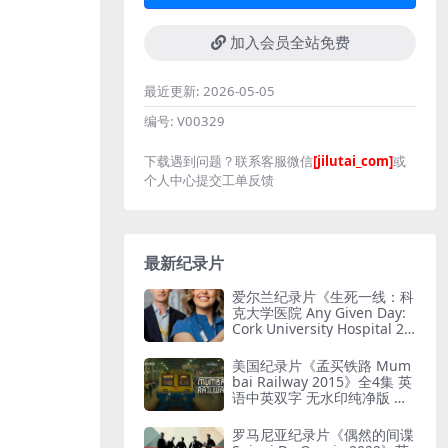
加入会员全站免费
最近更新:
2026-05-05
编号:
V00329
下载遇到问题？联系客服微信
[jilutai_com]
或
个人中心提交工单反馈
最新纪录片
爱尔兰纪录片《生死一线：科
克大学医院 Any Given Day:
Cork University Hospital 20
26》全6集 英语中英双字 无
水印纯净版 爱尔兰医院
美国纪录片《孟买铁路 Mum
bai Railway 2015》全4集 英
语中英双字 无水印纯净版 孟
买铁路
罗马尼亚纪录片《偶然的间谍