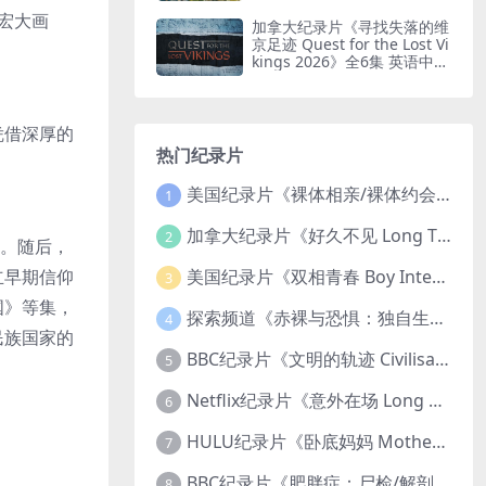
印纯净版 鸟瞰南非
宏大画
加拿大纪录片《寻找失落的维
京足迹 Quest for the Lost Vi
kings 2026》全6集 英语中英
双字 无水印纯净版
凭借深厚的
热门纪录片
美国纪录片《裸体相亲/裸体约会 Dating Naked 2014-2016》第1-3季全33集 英语中英双字 无水印纯净版 1080P/MKV/85.6G 裸体相亲真人秀
1
加拿大纪录片《好久不见 Long Time Comin 1993》英语中英双字 官方纯净版 1080P/MKV/1G 女同性艺术家
2
眼。随后，
立早期信仰
美国纪录片《双相青春 Boy Interrupted 2009》英语中英双字 官方纯净版 1080P/MKV/1.43G 青少年躁郁症
3
国》等集，
探索频道《赤裸与恐惧：独自生存/赤裸荒野求生 Naked and Afraid: Solo 2023》第一季全8集 英语中英双字 官方纯净版 高码1080P/MKV/45.4G
4
民族国家的
BBC纪录片《文明的轨迹 Civilisations 1969》全13集 英语中英双字 高清收藏版 1080P/MKV/64.1G 西方艺术史话
5
Netflix纪录片《意外在场 Long Shot 2017》英语中字 720P/NKV/1.06GB 美国谋杀误判案件
6
HULU纪录片《卧底妈妈 Mother Undercover 2023》全4集 英语中英双字 官方纯净版 1080P/MKV/7.6G 拯救孩子
7
BBC纪录片《肥胖症：尸检/解剖肥胖 Obesity: The Post Mortem 2016》英语中英双字 无水印纯净版 1080P/MKV/1.03G
8