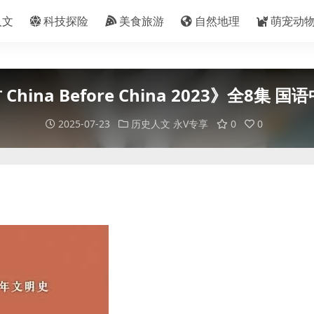
人文
科技探险
美食旅游
自然地理
萌宠动
a Before China 2023》全8集 国语中字
2025-07-23
历史人文
永V专享
0
0