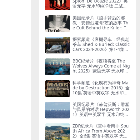
Spioni De Ocazie 2022》英
语无字 无水印纯净版 二战谍
报行动
美国纪录片《凶手背后的邪
教：安德烈娅·耶茨的故事 Th
e Cult Behind the Killer: Th
e Andrea Yates Story 202
6》全3集 英语中英双字 无水
探索频道《废棚寻车：经典老
印纯净版 精神控制
爷车 Shed & Buried: Classic
Cars 2024-2026》第1-4集全
38集 英语中英双字 无水印纯
净版 翻新老爷车
BBC纪录片《夜狼将至 The
Wolves Always Come at Nig
ht 2025》蒙语无字 无水印纯
净版 乌兰巴托真实故事
科学频道《化腐朽为神奇 Ma
de by Destruction 2016》全
10集 英语中英双字 无水印纯
净版 废物利用
英国纪录片《赫普沃斯：雕塑
与风景的对话 Hepworth 202
1》英语中英双字 无水印纯净
版 雕塑家艺术人生
ZDF纪录片《空中看南非 Sou
th Africa From Above 202
2》全6集 英语中英双字 无水