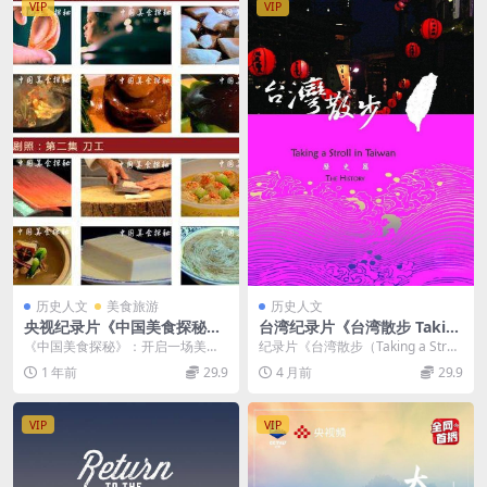
VIP
VIP
历史人文
美食旅游
历史人文
央视纪录片《中国美食探秘》
台湾纪录片《台湾散步 Takin
全7集 国语中字 高清/MP4/1G
g a Stroll in Taiwan 2009》
《中国美食探秘》：开启一场美食
纪录片《台湾散步（Taking a Stroll
美食纪录片
国语中字 高清/MP4/1.1G 台
文化的深度之旅 《中国美食探秘》
in Taiwan）2009》...
1 年前
29.9
4 月前
29.9
湾人文风貌
是一部极具魅力的系...
VIP
VIP