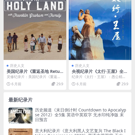
历史人文
历史人文
美国纪录片《重返圣地 Retur
央视纪录片《太行·王屋》全4
n to the Holy Land 2018》
集 国语中字 1080P/TS/6.32G
灵修纪录片：美国纪录片《重返圣
纪录片《太行・王屋》：愚公精神
英语中英双字 官方纯净版 108
愚公移山精神
地Return to the Holy Land ...
的时代回响，在山水之间见证中国
6 月前
29.9
6 月前
29.9
0P/MKV/1.91G 灵修纪录片
奋进 央视推出的《太...
最新纪录片
历史频道《末日倒计时 Countdown to Apocalyp
se 2012》全5集 英语中英双字 无水印纯净版 末
日预言
意大利纪录片《意大利黑人文艺复兴 The Black I