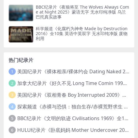
BBC纪录片《夜狼将至 The Wolves Always Com
e at Night 2025》蒙语无字 无水印纯净版 乌兰
巴托真实故事
科学频道《化腐朽为神奇 Made by Destruction
2016》全10集 英语中英双字 无水印纯净版 废物
利用
热门纪录片
美国纪录片《裸体相亲/裸体约会 Dating Naked 2014-2016》第1-3季全33集 英语中英双字 无水印纯净版 1080P/MKV/85.6G 裸体相亲真人秀
1
加拿大纪录片《好久不见 Long Time Comin 1993》英语中英双字 官方纯净版 1080P/MKV/1G 女同性艺术家
2
美国纪录片《双相青春 Boy Interrupted 2009》英语中英双字 官方纯净版 1080P/MKV/1.43G 青少年躁郁症
3
探索频道《赤裸与恐惧：独自生存/赤裸荒野求生 Naked and Afraid: Solo 2023》第一季全8集 英语中英双字 官方纯净版 高码1080P/MKV/45.4G
4
BBC纪录片《文明的轨迹 Civilisations 1969》全13集 英语中英双字 高清收藏版 1080P/MKV/64.1G 西方艺术史话
5
HULU纪录片《卧底妈妈 Mother Undercover 2023》全4集 英语中英双字 官方纯净版 1080P/MKV/7.6G 拯救孩子
6