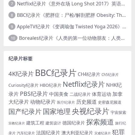
Netflix纪录片《意外在场 Long Shot 2017》英语中字 720P/NKV/1.06GB 美国谋杀误判案件
7
BBC纪录片《肥胖症：尸检/解剖肥胖 Obesity: The Post Mortem 2016》英语中英双字 无水印纯净版 1080P/MKV/1.03G
8
AppleTV纪录片《变调瑜伽 Twisted Yoga 2026》全3集 英语中英双字 无水印纯净版 1080P/MKV/10G 瑜伽大师背后的真相
9
Boreales纪录片《人类的第一位动物朋友：人类和狗的神奇故事 Man’s First Friend 2018》英语中英双字 1080P/MP4/1.8G 狗的神奇故事
10
纪录片标签
BBC纪录片
4K纪录片
CH4纪录片
Ch5纪录片
Netflix纪录片
NHK纪
Curiosity纪录片
HBO纪录片
PBS纪录片
录片
加拿
中国美食
体育运动
二战纪录片
大纪录片
动物纪录片
历史频道
史密森尼频道
医疗纪录片
央视纪录片
国家地理
国产纪录片
宇宙探索
探索频道
建筑工程
德国纪录片
建筑设计
旅行纪
宗教纪录片
犯罪
法国纪录片
澳大利亚纪录片
录片
汽车纪录片
灾难纪录片