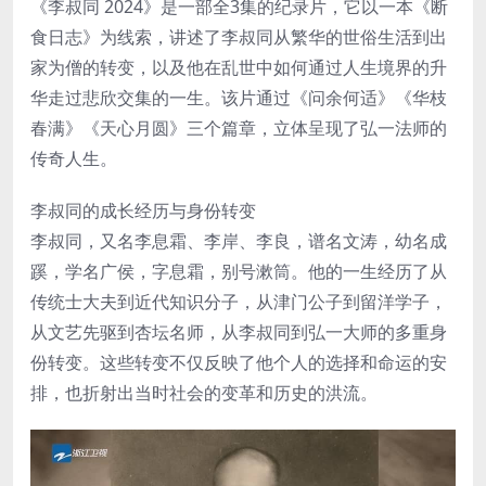
《李叔同 2024》是一部全3集的纪录片，它以一本《断
食日志》为线索，讲述了李叔同从繁华的世俗生活到出
家为僧的转变，以及他在乱世中如何通过人生境界的升
华走过悲欣交集的一生。该片通过《问余何适》《华枝
春满》《天心月圆》三个篇章，立体呈现了弘一法师的
传奇人生。
李叔同的成长经历与身份转变
李叔同，又名李息霜、李岸、李良，谱名文涛，幼名成
蹊，学名广侯，字息霜，别号漱筒。他的一生经历了从
传统士大夫到近代知识分子，从津门公子到留洋学子，
从文艺先驱到杏坛名师，从李叔同到弘一大师的多重身
份转变。这些转变不仅反映了他个人的选择和命运的安
排，也折射出当时社会的变革和历史的洪流。