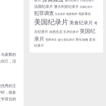
旅行纪录片
汽车纪录片
法国纪录片
澳大利亚纪录片
灾难纪录片
犯罪调查
电影幕后
电影制作
生态保护
美国纪录片
美食纪录片
考
英国纪
古纪录片
自然生态
艺术纪录片
录片
音乐
野生动物
迪士尼纪录片
荒野求生
纪录片
，马家辉的
达自己，没
把优秀的文
评时，很多
文学背后的