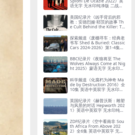
Spioni De Ocazie 2022》英
语无字 无水印纯净版 二战谍
报行动
美国纪录片《凶手背后的邪
教：安德烈娅·耶茨的故事 Th
e Cult Behind the Killer: Th
e Andrea Yates Story 202
6》全3集 英语中英双字 无水
探索频道《废棚寻车：经典老
印纯净版 精神控制
爷车 Shed & Buried: Classic
Cars 2024-2026》第1-4集全
38集 英语中英双字 无水印纯
净版 翻新老爷车
BBC纪录片《夜狼将至 The
Wolves Always Come at Nig
ht 2025》蒙语无字 无水印纯
净版 乌兰巴托真实故事
科学频道《化腐朽为神奇 Ma
de by Destruction 2016》全
10集 英语中英双字 无水印纯
净版 废物利用
英国纪录片《赫普沃斯：雕塑
与风景的对话 Hepworth 202
1》英语中英双字 无水印纯净
版 雕塑家艺术人生
ZDF纪录片《空中看南非 Sou
th Africa From Above 202
2》全6集 英语中英双字 无水