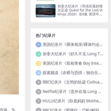
印纯净版 鸟瞰南非
加拿大纪录片《寻找失落的维
京足迹 Quest for the Lost Vi
kings 2026》全6集 英语中英
双字 无水印纯净版
热门纪录片
美国纪录片《裸体相亲/裸体约会 Dating Naked 2014-2016》第1-3季全33集 英语中英双字 无水印纯净版 1080P/MKV/85.6G 裸体相亲真人秀
1
加拿大纪录片《好久不见 Long Time Comin 1993》英语中英双字 官方纯净版 1080P/MKV/1G 女同性艺术家
2
美国纪录片《双相青春 Boy Interrupted 2009》英语中英双字 官方纯净版 1080P/MKV/1.43G 青少年躁郁症
3
探索频道《赤裸与恐惧：独自生存/赤裸荒野求生 Naked and Afraid: Solo 2023》第一季全8集 英语中英双字 官方纯净版 高码1080P/MKV/45.4G
4
BBC纪录片《文明的轨迹 Civilisations 1969》全13集 英语中英双字 高清收藏版 1080P/MKV/64.1G 西方艺术史话
5
Netflix纪录片《意外在场 Long Shot 2017》英语中字 720P/NKV/1.06GB 美国谋杀误判案件
6
HULU纪录片《卧底妈妈 Mother Undercover 2023》全4集 英语中英双字 官方纯净版 1080P/MKV/7.6G 拯救孩子
7
内涵，为
BBC纪录片《肥胖症：尸检/解剖肥胖 Obesity: The Post Mortem 2016》英语中英双字 无水印纯净版 1080P/MKV/1.03G
8