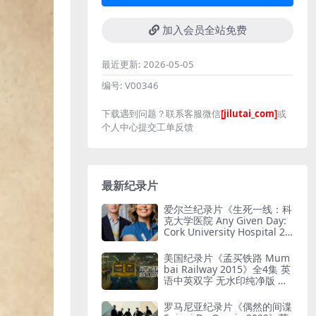
加入会员全站免费
最近更新:
2026-05-05
编号:
V00346
下载遇到问题？联系客服微信
[jilutai_com]
或
个人中心提交工单反馈
最新纪录片
爱尔兰纪录片《生死一线：科
克大学医院 Any Given Day:
Cork University Hospital 20
26》全6集 英语中英双字 无
水印纯净版 爱尔兰医院
美国纪录片《孟买铁路 Mum
bai Railway 2015》全4集 英
语中英双字 无水印纯净版 孟
买铁路
罗马尼亚纪录片《偶然的间谍