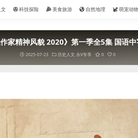
人文
科技探险
美食旅游
自然地理
萌宠动
神风貌 2020》第一季全5集 国语中字 4K
2025-07-23
历史人文
永V专享
0
0