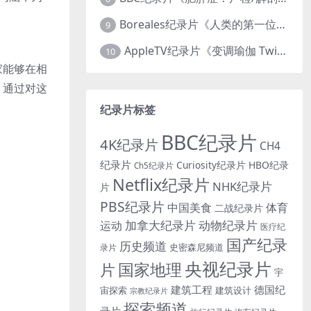
Boreales纪录片《人类的第一位动物朋友：人类和狗的神奇故事 Man’s First Friend 2018》英语中英双字 1080P/MP4/1.8G 狗的神奇故事
9
AppleTV纪录片《变调瑜伽 Twisted Yoga 2026》全3集 英语中英双字 无水印纯净版 1080P/MKV/10G 瑜伽大师背后的真相
10
家能够在相
，通过对这
纪录片标签
BBC纪录片
4K纪录片
CH4
纪录片
Curiosity纪录片
HBO纪录
Ch5纪录片
Netflix纪录片
NHK纪录片
片
PBS纪录片
中国美食
体育
二战纪录片
加拿大纪录片
动物纪录片
运动
医疗纪
国产纪录
历史频道
史密森尼频道
录片
央视纪录片
国家地理
片
宇
建筑工程
德国纪
宙探索
建筑设计
宗教纪录片
探索频道
录片