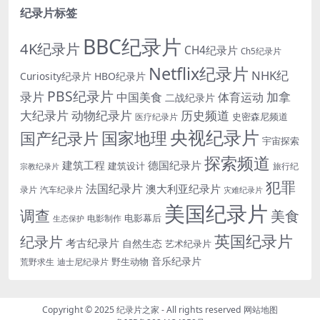
纪录片标签
BBC纪录片
4K纪录片
CH4纪录片
Ch5纪录片
Netflix纪录片
NHK纪
Curiosity纪录片
HBO纪录片
PBS纪录片
录片
加拿
中国美食
体育运动
二战纪录片
大纪录片
动物纪录片
历史频道
史密森尼频道
医疗纪录片
央视纪录片
国家地理
国产纪录片
宇宙探索
探索频道
建筑工程
德国纪录片
建筑设计
旅行纪
宗教纪录片
犯罪
法国纪录片
澳大利亚纪录片
录片
汽车纪录片
灾难纪录片
美国纪录片
调查
美食
电影幕后
电影制作
生态保护
英国纪录片
纪录片
考古纪录片
自然生态
艺术纪录片
音乐纪录片
野生动物
迪士尼纪录片
荒野求生
Copyright © 2025
纪录片之家
- All rights reserved
网站地图