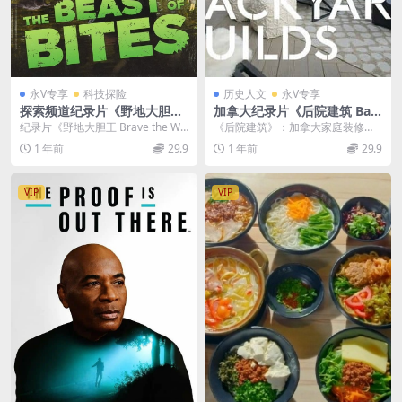
永V专享
科技探险
历史人文
永V专享
探索频道纪录片《野地大胆王/
加拿大纪录片《后院建筑 Bac
狼叔荒野探险 Brave the Wil
kyard Builds 2017-2022》第
纪录片《野地大胆王 Brave the Wil
《后院建筑》：加拿大家庭装修真
d 2020-2022》第1-4季全72
1-4季全41集 英语外挂中英双
d 2020-2022》第1-4季...
人秀系列 《后院建筑 Backyard Bui
1 年前
29.9
1 年前
29.9
集 英语中字 官方纯净版 1080
字 官方纯净版 1080P/MP4/3
ld...
P/MP4/123G
8.6G 后院建设
VIP
VIP