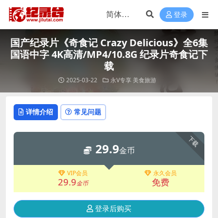
登录
国产纪录片《奇食记 Crazy Delicious》全6集
国语中字 4K高清/MP4/10.8G 纪录片奇食记下
载
2025-03-22
永V专享
美食旅游
详情介绍
常见问题
下载
29.9
金币
VIP会员
永久会员
29.9
免费
金币
登录后购买