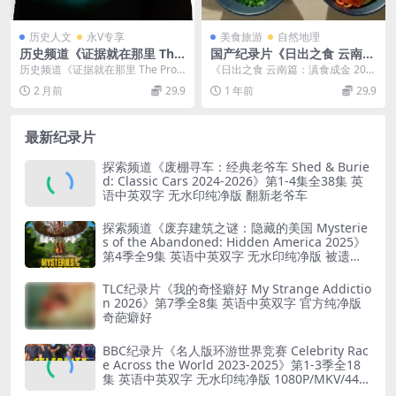
历史人文
永V专享
美食旅游
自然地理
历史频道《证据就在那里 The
国产纪录片《日出之食 云南
Proof is Out There 2022》
篇：滇食成金 2017》国语中
历史频道《证据就在那里 The Proo
《日出之食 云南篇：滇食成金 201
第4季全18集 英语中英双字 官
字 720P/FLV/307MB 中国美
f is Out There 2022》...
7》：晨光中的云南美食与人文画卷
2 月前
29.9
1 年前
29.9
方纯净版 1080P/MKV/39.7G
食纪录片
“中国人的...
神秘事件调查
最新纪录片
探索频道《废棚寻车：经典老爷车 Shed & Burie
d: Classic Cars 2024-2026》第1-4集全38集 英
语中英双字 无水印纯净版 翻新老爷车
探索频道《废弃建筑之谜：隐藏的美国 Mysterie
s of the Abandoned: Hidden America 2025》
第4季全9集 英语中英双字 无水印纯净版 被遗弃
之谜
TLC纪录片《我的奇怪癖好 My Strange Addictio
n 2026》第7季全8集 英语中英双字 官方纯净版
奇葩癖好
BBC纪录片《名人版环游世界竞赛 Celebrity Rac
e Across the World 2023-2025》第1-3季全18
集 英语中英双字 无水印纯净版 1080P/MKV/44.8
G 旅行竞赛