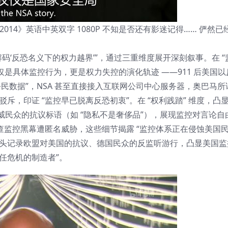
State 2014》英语中英双字 1080P 不知是否还有影迷记得…… 俨然
解码‘反恐名义下的权力越界’”，通过三重维度展开深刻叙事。在 “
不仅是具体监控行为，更是权力失控的演化轨迹 ——911 后美国
集公民数据”，NSA 甚至直接接入互联网公司中心服务器，奥巴马所
，印证 “监控早已脱离反恐初衷”。在 “权利践踏” 维度，凸显
威民众的抗议标语（如 “隐私不是奢侈品”），展现监控对言论自
调查监控黑幕遭匿名威胁，这些细节揭露 “监控体系正在侵蚀美国
”：镜头记录欧盟对美国的抗议、德国民众的反监听游行，凸显美国
任危机的制造者”。