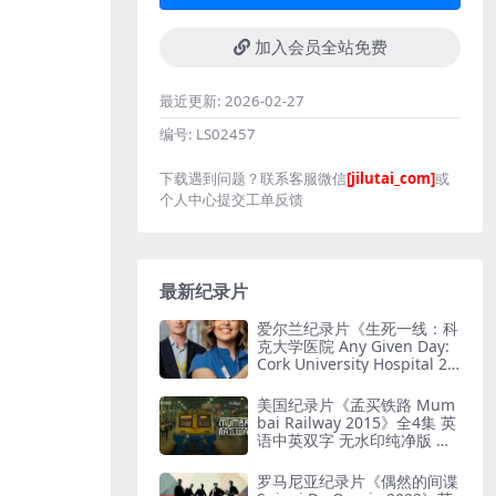
加入会员全站免费
最近更新:
2026-02-27
编号:
LS02457
下载遇到问题？联系客服微信
[jilutai_com]
或
个人中心提交工单反馈
最新纪录片
爱尔兰纪录片《生死一线：科
克大学医院 Any Given Day:
Cork University Hospital 20
26》全6集 英语中英双字 无
水印纯净版 爱尔兰医院
美国纪录片《孟买铁路 Mum
bai Railway 2015》全4集 英
语中英双字 无水印纯净版 孟
买铁路
罗马尼亚纪录片《偶然的间谍