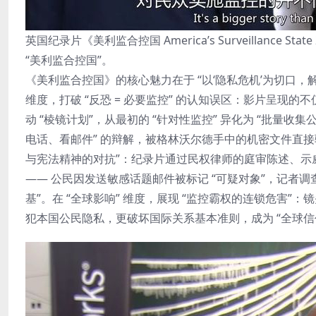
英国纪录片《美利监合控国 America’s Surveillance 
“美利监合控国”。
《美利监合控国》的核心魅力在于 “以‘隐私危机’为切口，
维度，打破 “反恐 = 必要监控” 的认知误区：影片呈现的
动 “棱镜计划”，从最初的 “针对性监控” 异化为 “批量收
电话、看邮件” 的辩解，被格林沃尔德手中的机密文件直接驳斥
与宪法精神的对抗”：纪录片通过民权律师的庭审陈述、示
—— 公民因发送敏感话题邮件被标记 “可疑对象”，记者
基”。在 “全球影响” 维度，展现 “监控霸权的连锁危害
犯本国公民隐私，更破坏国际关系基本准则，成为 “全球信