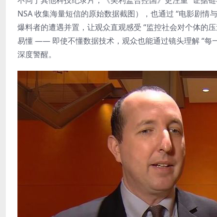
不同于其他科技纪录片，《美利监合控国》更注重 “证据
NSA 收集海量短信的原始数据截图），也通过 “电影剧
爆料者的遭遇并置，让观众直观感受 “监控社会对个体的压迫”
易懂 —— 即使不懂数据技术，观众也能通过镜头理解 “
深度警醒。