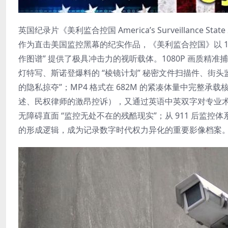
英国纪录片《美利监合控国 America’s Surveillance St
作为直击美国监控黑幕的纪实作品，《美利监合控国》以 108
作图谱” 提供了极具冲击力的视听载体。1080P 画质精
灯特写、斯诺登爆料的 “棱镜计划” 秘密文件扫描件、街
的隐私掠夺”；MP4 格式在 682M 的紧凑体量中完整
述、民权律师的激昂控诉），又通过英语中英双字对专业术语（如
无障碍直面 “监控无处不在的残酷现实”；从 911 后监
的形成逻辑，成为记录数字时代权力异化的重要影像档案