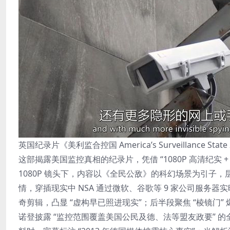
英国纪录片《美利监合控国 America’s Surveillance Stat
这部揭露美国监控真相的纪录片，凭借 “1080P 高清纪实
1080P 镜头下，内容以《全民公敌》的科幻场景为引子，
情，穿插现实中 NSA 通过微软、谷歌等 9 家公司服务
奇剪辑，凸显 “虚构早已照进现实”；后半段聚焦 “棱镜
诺登披露 “监控范围覆盖美国公民及德、法等盟友政要”