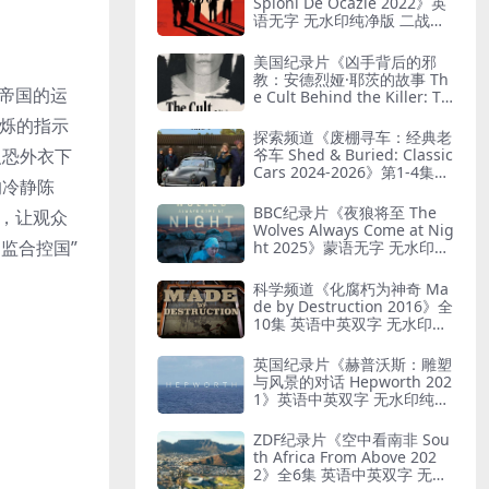
Spioni De Ocazie 2022》英
语无字 无水印纯净版 二战谍
报行动
美国纪录片《凶手背后的邪
教：安德烈娅·耶茨的故事 Th
控帝国的运
e Cult Behind the Killer: Th
e Andrea Yates Story 202
闪烁的指示
6》全3集 英语中英双字 无水
探索频道《废棚寻车：经典老
印纯净版 精神控制
爷车 Shed & Buried: Classic
反恐外衣下
Cars 2024-2026》第1-4集全
的冷静陈
38集 英语中英双字 无水印纯
净版 翻新老爷车
BBC纪录片《夜狼将至 The
译，让观众
Wolves Always Come at Nig
监合控国”
ht 2025》蒙语无字 无水印纯
净版 乌兰巴托真实故事
科学频道《化腐朽为神奇 Ma
de by Destruction 2016》全
10集 英语中英双字 无水印纯
净版 废物利用
英国纪录片《赫普沃斯：雕塑
与风景的对话 Hepworth 202
1》英语中英双字 无水印纯净
版 雕塑家艺术人生
ZDF纪录片《空中看南非 Sou
th Africa From Above 202
2》全6集 英语中英双字 无水