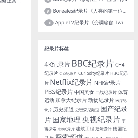
四修正案”，
Boreales纪录片《人类的第一位动物朋友：人类和狗的神奇故事 Man’s First Friend 2018》英语中英双字 1080P/MP4/1.8G 狗的神奇故事
9
AppleTV纪录片《变调瑜伽 Twisted Yoga 2026》全3集 英语中英双字 无水印纯净版 1080P/MKV/10G 瑜伽大师背后的真相
10
纪录片标签
BBC纪录片
4K纪录片
CH4
纪录片
Curiosity纪录片
HBO纪录
Ch5纪录片
Netflix纪录片
NHK纪录片
片
PBS纪录片
中国美食
体育
二战纪录片
加拿大纪录片
动物纪录片
运动
医疗纪
国产纪录
历史频道
史密森尼频道
录片
央视纪录片
国家地理
片
宇
建筑工程
德国纪
宙探索
建筑设计
宗教纪录片
探索频道
录片