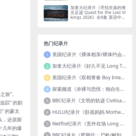
印纯净版 鸟瞰南非
加拿大纪录片《寻找失落的维
京足迹 Quest for the Lost Vi
kings 2026》全6集 英语中英
双字 无水印纯净版
热门纪录片
美国纪录片《裸体相亲/裸体约会 Dating Naked 2014-2016》第1-3季全33集 英语中英双字 无水印纯净版 1080P/MKV/85.6G 裸体相亲真人秀
1
加拿大纪录片《好久不见 Long Time Comin 1993》英语中英双字 官方纯净版 1080P/MKV/1G 女同性艺术家
2
美国纪录片《双相青春 Boy Interrupted 2009》英语中英双字 官方纯净版 1080P/MKV/1.43G 青少年躁郁症
3
探索频道《赤裸与恐惧：独自生存/赤裸荒野求生 Naked and Afraid: Solo 2023》第一季全8集 英语中英双字 官方纯净版 高码1080P/MKV/45.4G
4
之旅”。
BBC纪录片《文明的轨迹 Civilisations 1969》全13集 英语中英双字 高清收藏版 1080P/MKV/64.1G 西方艺术史话
5
追踪” 的剧
” 的蒙太
HULU纪录片《卧底妈妈 Mother Undercover 2023》全4集 英语中英双字 官方纯净版 1080P/MKV/7.6G 拯救孩子
6
头，还原斯
Netflix纪录片《意外在场 Long Shot 2017》英语中字 720P/NKV/1.06GB 美国谋杀误判案件
7
十几年的爆
BBC纪录片《肥胖症：尸检/解剖肥胖 Obesity: The Post Mortem 2016》英语中英双字 无水印纯净版 1080P/MKV/1.03G
8