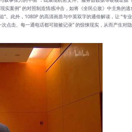
链与叙事张力的平衡”：既展现机密文件、服务器数据等硬核证据
情与现实案例” 的对照制造情感冲击，如将《全民公敌》中主角的
。此外，1080P 的高清画质与中英双字的通俗解读，让 “专业
每一次点击、每一通电话都可能被记录” 的惊悚现实，从而产生对