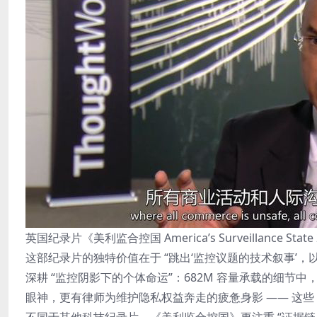
英国纪录片《美利监合控国 America’s Surveillance Stat
这部纪录片的独特价值在于 “跳出‘监控议题的技术叙事’，
深耕 “监控阴影下的个体命运”：682M 容量承载的细
眼神，更有律师为维护隐私权益奔走的疲惫身影 —— 这些 