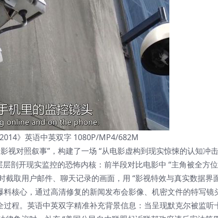
e 2014》英语中英双字 1080P/MP4/682M
 + 影视对照叙事”，构建了一场 “从电影虚构到现实惊悚的认知冲击
层层剖开现实监控的恐怖内核：前半段对比电影中 “主角被全方位
器实时截取用户邮件、聊天记录的画面，用 “影视特效与真实数据界面
门” 爆料核心，通过高清修复的新闻发布会影像、机密文件的特写镜
 的全过程。英语中英双字精准补充背景信息：当呈现默克尔被监听