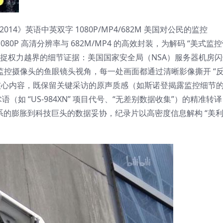
ate 2014》英语中英双字 1080P/MP4/682M 美国对公民的监控
0P 高清分辨率与 682M/MP4 的高效封装，为解码 “美式监
准捕捉权力越界的细节证据：美国国家安全局（NSA）服务器机房
头监控摄像头的鱼眼镜头视角，每一处画面都通过清晰影像撕开 “
承载核心内容，既保留关键采访的原声质感（如斯诺登揭露监控细节
 “US-984XN” 项目代号、“无差别数据收集”）的精准转
控体系的膨胀到科技巨头的数据妥协，纪录片以高密度信息解构 “美利
。