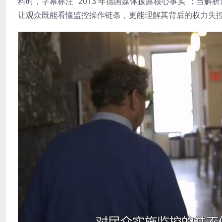
料时，字幕标注 “2013 年德国媒体披露核心事实”；当
让观众既能看懂监控操作链条，更能理解其背后的权力失