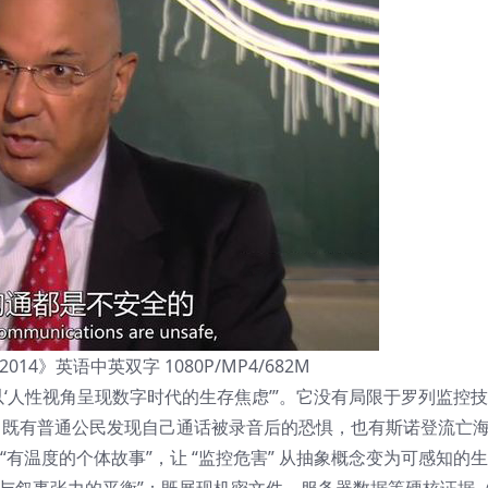
e 2014》英语中英双字 1080P/MP4/682M
以‘人性视角呈现数字时代的生存焦虑’”。它没有局限于罗列监控
节中，既有普通公民发现自己通话被录音后的恐惧，也有斯诺登流亡
“有温度的个体故事”，让 “监控危害” 从抽象概念变为可感知的