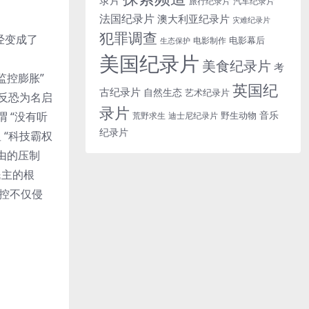
旅行纪录片
汽车纪录片
法国纪录片
澳大利亚纪录片
灾难纪录片
犯罪调查
已经变成了
电影幕后
电影制作
生态保护
美国纪录片
美食纪录片
考
监控膨胀”
英国纪
古纪录片
自然生态
艺术纪录片
以反恐为名启
录片
音乐
野生动物
谓 “没有听
迪士尼纪录片
荒野求生
纪录片
 “科技霸权
由的压制
民主的根
监控不仅侵