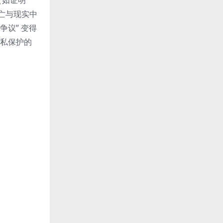
（如证明
逃亡与现实中
争议” 变得
隐私保护的