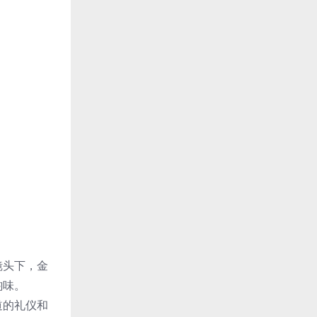
镜头下，金
韵味。
道的礼仪和