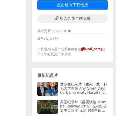
点击检测下载链接
加入会员全站免费
最近更新:
2025-10-30
编号:
DL0176
下载遇到问题？联系客服微信
[jilutai_com]
或
个人中心提交工单反馈
最新纪录片
爱尔兰纪录片《生死一线：科
克大学医院 Any Given Day:
Cork University Hospital 20
26》全6集 英语中英双字 无
水印纯净版 爱尔兰医院
美国纪录片《孟买铁路 Mum
bai Railway 2015》全4集 英
语中英双字 无水印纯净版 孟
买铁路