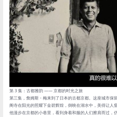
第 3 集：古都雅韵 —— 京都的时光之旅
第三集，詹姆斯・梅来到了日本的古都京都。这座城市保
阁寺在阳光的照耀下金碧辉煌，倒映在湖水中，美得让人
他漫步在京都的小巷里，看到身着和服的人们擦肩而过，