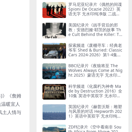
罗马尼亚纪录片《偶然的间谍
Spioni De Ocazie 2022》英
语无字 无水印纯净版 二战谍
报行动
美国纪录片《凶手背后的邪
教：安德烈娅·耶茨的故事 Th
e Cult Behind the Killer: Th
e Andrea Yates Story 202
6》全3集 英语中英双字 无水
探索频道《废棚寻车：经典老
印纯净版 精神控制
爷车 Shed & Buried: Classic
Cars 2024-2026》第1-4集全
38集 英语中英双字 无水印纯
净版 翻新老爷车
BBC纪录片《夜狼将至 The
Wolves Always Come at Nig
ht 2025》蒙语无字 无水印纯
净版 乌兰巴托真实故事
科学频道《化腐朽为神奇 Ma
de by Destruction 2016》全
(港)》《詹姆
10集 英语中英双字 无水印纯
净版 废物利用
达温暖宜人
英国纪录片《赫普沃斯：雕塑
与风景的对话 Hepworth 202
风土人情与
1》英语中英双字 无水印纯净
版 雕塑家艺术人生
ZDF纪录片《空中看南非 Sou
th Africa From Above 202