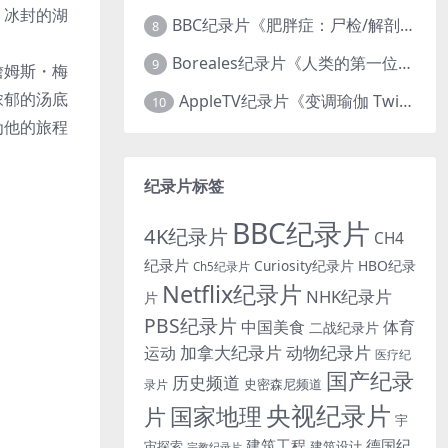
、冰封的湖
BBC纪录片《肥胖症：尸检/解剖肥胖 Obesity: The Post Mortem 2016》英语中英双字 无水印纯净版 1080P/MKV/1.03G
8
Boreales纪录片《人类的第一位动物朋友：人类和狗的神奇故事 Man’s First Friend 2018》英语中英双字 1080P/MP4/1.8G 狗的神奇故事
9
詹姆斯・梅
浓郁的汤底
AppleTV纪录片《变调瑜伽 Twisted Yoga 2026》全3集 英语中英双字 无水印纯净版 1080P/MKV/10G 瑜伽大师背后的真相
10
为他的旅程
纪录片标签
BBC纪录片
4K纪录片
CH4
纪录片
Curiosity纪录片
HBO纪录
Ch5纪录片
Netflix纪录片
NHK纪录片
片
PBS纪录片
中国美食
体育
二战纪录片
加拿大纪录片
动物纪录片
运动
医疗纪
国产纪录
历史频道
史密森尼频道
录片
央视纪录片
国家地理
片
宇
建筑工程
德国纪
宙探索
建筑设计
宗教纪录片