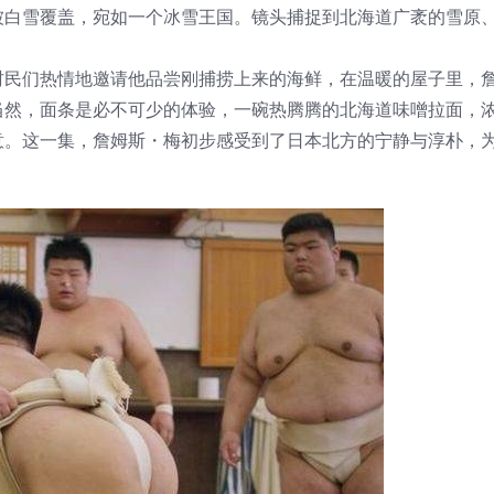
被白雪覆盖，宛如一个冰雪王国。镜头捕捉到北海道广袤的雪原
村民们热情地邀请他品尝刚捕捞上来的海鲜，在温暖的屋子里，
当然，面条是必不可少的体验，一碗热腾腾的北海道味噌拉面，
意。这一集，詹姆斯・梅初步感受到了日本北方的宁静与淳朴，