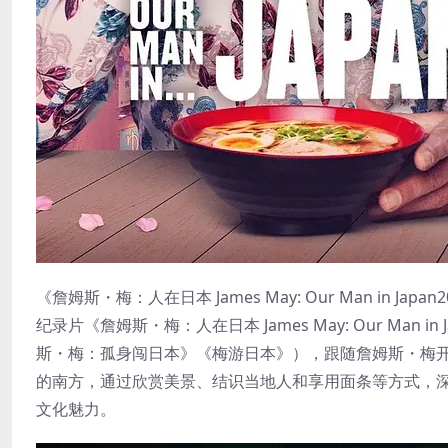
《詹姆斯・梅：人在日本 James May: Our Man in J
纪录片《詹姆斯・梅：人在日本 James May: Our Man 
斯・梅：孤身闯日本》《梅游日本》），跟随詹姆斯・梅
的南方，通过欣赏美景、结识当地人和享用面条等方式，深
文化魅力。