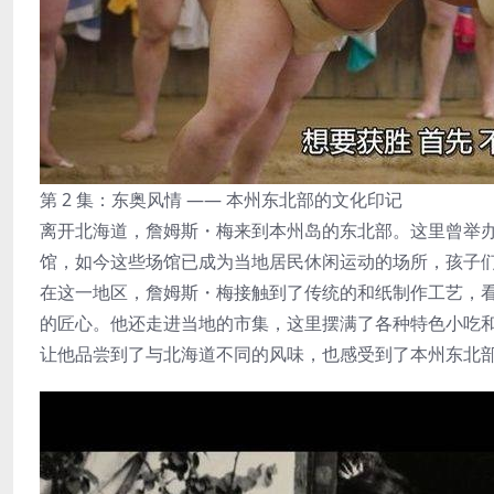
第 2 集：东奥风情 —— 本州东北部的文化印记
离开北海道，詹姆斯・梅来到本州岛的东北部。这里曾举
馆，如今这些场馆已成为当地居民休闲运动的场所，孩子
在这一地区，詹姆斯・梅接触到了传统的和纸制作工艺，
的匠心。他还走进当地的市集，这里摆满了各种特色小吃
让他品尝到了与北海道不同的风味，也感受到了本州东北