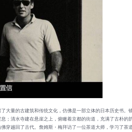
留了大量的古建筑和传统文化，仿佛是一部立体的日本历史书。
窒息；清水寺建在悬崖之上，俯瞰着京都的街道，充满了古朴的
仿佛穿越回了古代。詹姆斯・梅拜访了一位茶道大师，学习了茶