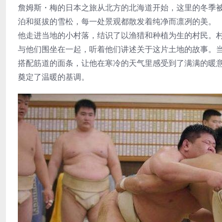
詹姆斯・梅的日本之旅从北方的北海道开始，这里的冬季
泊和挺拔的雪松，每一处景观都散发着纯净而凛冽的美。
他走进当地的小村落，结识了以渔猎和种植为生的村民。
与他们围坐在一起，听着他们讲述关于这片土地的故事。
搭配筋道的面条，让他在寒冷的天气里感受到了满满的暖
奠定了温暖的基调。