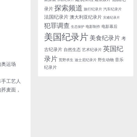
探索频道
录片
旅行纪录片
汽车纪录片
法国纪录片
澳大利亚纪录片
灾难纪录片
犯罪调查
电影幕后
电影制作
生态保护
美国纪录片
美食纪录片
考
英国纪
古纪录片
自然生态
艺术纪录片
录片
音乐
野生动物
迪士尼纪录片
荒野求生
的奥运场
纪录片
本手工艺人
的荞麦面，