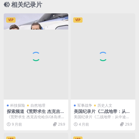
相关纪录片
VIP
VIP
科技探险
自然地理
军事战争
历史人文
探索频道《荒野求生 杰克吉伦
美国纪录片《二战地带：从中
哈尔/冰岛求生 Man vs Wild
途岛战役到太平洋胜利 Battle
《荒野求生 杰克吉伦哈尔/冰岛求生
美国纪录片《二战地带：从中途岛
with Jake Gyllenhaal》英语
zone WWII: The Battle of M
Man vs Wild with Jake ...
战役到太平洋胜利 Battlezone WWI
9 月前
29.9
4 月前
29.9
中字 720P高清 荒野求生纪录
idway to Victory in the Pac
I:...
片下载
ific 2015》全13集 英语中英
双字 无水印纯净版 720P/MK