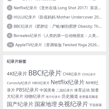
Netflix纪录片《意外在场 Long Shot 2017》英语中字 720P/NKV/1.06GB 美国谋杀误判案件
6
HULU纪录片《卧底妈妈 Mother Undercover 2023》全4集 英语中英双字 官方纯净版 1080P/MKV/7.6G 拯救孩子
7
BBC纪录片《肥胖症：尸检/解剖肥胖 Obesity: The Post Mortem 2016》英语中英双字 无水印纯净版 1080P/MKV/1.03G
8
Boreales纪录片《人类的第一位动物朋友：人类和狗的神奇故事 Man’s First Friend 2018》英语中英双字 1080P/MP4/1.8G 狗的神奇故事
9
AppleTV纪录片《变调瑜伽 Twisted Yoga 2026》全3集 英语中英双字 无水印纯净版 1080P/MKV/10G 瑜伽大师背后的真相
10
纪录片标签
BBC纪录片
4K纪录片
CH4纪录片
Ch5纪录片
Netflix纪录片
NHK纪
Curiosity纪录片
HBO纪录片
PBS纪录片
录片
加拿
中国美食
体育运动
二战纪录片
大纪录片
动物纪录片
历史频道
史密森尼频道
医疗纪录片
央视纪录片
国家地理
国产纪录片
宇宙探索