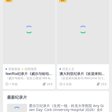
VIP
VIP
V/4.39G 二战纪录片
美食旅游
自然地理
历史人文
Netflix纪录片《威尔与哈珀：
澳大利亚纪录片《欢迎来到索
老友公路游 Will & Harper 20
多玛 Welcome to Sodom 20
《威尔与哈珀：老友公路游 Will &
《欢迎来到索多玛 Welcome to So
24》英语中英双字 无水印纯净
18》英语中英双字 官方纯净版
Harper 2024》：一场跨...
dom 2018》 澳大利亚纪录片《...
1 年前
29.9
6 月前
29.9
版 1080P/MKV/4.49G 美国公
1080P/MKV/3.63G 电子垃圾
路旅行
最新纪录片
爱尔兰纪录片《生死一线：科克大学医院 Any Gi
ven Day: Cork University Hospital 2026》全6