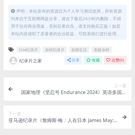
声明：本站发布的资源仅为个人学习测试使用，所有资源
均来自于互联网网盘分享，请在下载后24小时内删除，不得
用于任何商业用途，否则后果自负，请支持购买正版！如若
本站内容侵犯了原著者的合法权益，可联系我们进行处理。
CH4纪录片
乡村纪录片
农耕生活
美丽乡村
纪录片之家
分享
收藏
点赞(
0
)
上一篇
国家地理《坚忍号 Endurance 2024》英语多国字
幕 无水印纯净版 1080P/MKV/1.9G 南极沉船事故
下一篇
亚马逊纪录片《詹姆斯·梅：人在日本 James May:
Our Man in Japan 2020》第一季全6集 英语中字 7
20P/MP4/12.2G 了解日出之国