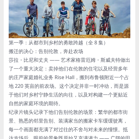
第一季：从都市到乡村的勇敢跨越（全 8 集）
搬迁的决心：告别伦敦，奔赴农场
莎拉・比尼和丈夫 —— 艺术家格雷厄姆・斯威夫特做出
了一个重大决定：卖掉他们在伦敦的住宅以及经营多年
的庄严家庭婚礼业务 Rise Hall，搬到布鲁顿附近一个占
地 220 英亩的前农场。这个决定并非一时冲动，而是源
于他们对乡村宁静生活的向往，以及对构建一个更贴近
自然的家庭环境的期待。
纪录片镜头记录下他们告别伦敦的场景：繁华的都市街
景、熟悉的邻里告别、装满家当的搬家卡车缓缓驶离，
每一个画面都充满了对过往的不舍与对未来的憧憬。抵
达农场后，眼前的景象既原始又充满潜力 —— 广阔的田