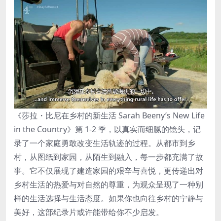
《莎拉・比尼在乡村的新生活 Sarah Beeny’s New Life
in the Country》第 1-2 季，以真实而细腻的镜头，记
录了一个家庭勇敢改变生活轨迹的过程。从都市到乡
村，从图纸到家园，从陌生到融入，每一步都充满了故
事。它不仅展现了建造家园的艰辛与喜悦，更传递出对
乡村生活的热爱与对自然的尊重，为观众呈现了一种别
样的生活选择与生活态度。如果你也向往乡村的宁静与
美好，这部纪录片或许能带给你不少启发。