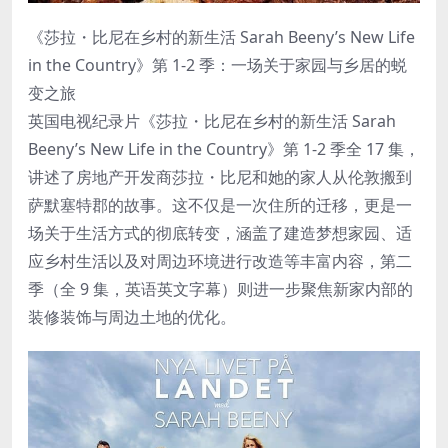
《莎拉・比尼在乡村的新生活 Sarah Beeny’s New Life
in the Country》第 1-2 季：一场关于家园与乡居的蜕
变之旅
英国电视纪录片《莎拉・比尼在乡村的新生活 Sarah
Beeny’s New Life in the Country》第 1-2 季全 17 集，
讲述了房地产开发商莎拉・比尼和她的家人从伦敦搬到
萨默塞特郡的故事。这不仅是一次住所的迁移，更是一
场关于生活方式的彻底转变，涵盖了建造梦想家园、适
应乡村生活以及对周边环境进行改造等丰富内容，第二
季（全 9 集，英语英文字幕）则进一步聚焦新家内部的
装修装饰与周边土地的优化。