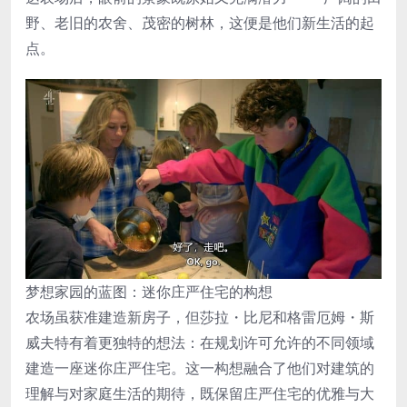
野、老旧的农舍、茂密的树林，这便是他们新生活的起
点。
梦想家园的蓝图：迷你庄严住宅的构想
农场虽获准建造新房子，但莎拉・比尼和格雷厄姆・斯
威夫特有着更独特的想法：在规划许可允许的不同领域
建造一座迷你庄严住宅。这一构想融合了他们对建筑的
理解与对家庭生活的期待，既保留庄严住宅的优雅与大