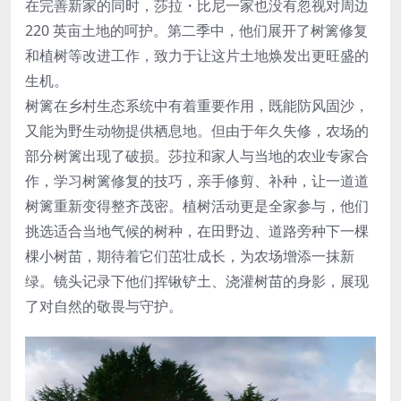
在完善新家的同时，莎拉・比尼一家也没有忽视对周边
220 英亩土地的呵护。第二季中，他们展开了树篱修复
和植树等改进工作，致力于让这片土地焕发出更旺盛的
生机。
树篱在乡村生态系统中有着重要作用，既能防风固沙，
又能为野生动物提供栖息地。但由于年久失修，农场的
部分树篱出现了破损。莎拉和家人与当地的农业专家合
作，学习树篱修复的技巧，亲手修剪、补种，让一道道
树篱重新变得整齐茂密。植树活动更是全家参与，他们
挑选适合当地气候的树种，在田野边、道路旁种下一棵
棵小树苗，期待着它们茁壮成长，为农场增添一抹新
绿。镜头记录下他们挥锹铲土、浇灌树苗的身影，展现
了对自然的敬畏与守护。