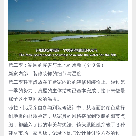
第二季：家园的完善与土地的焕新（全 9 集）
新家内部：装修装饰的细节与温度
第二季将重点放在了新家内部的装修和装饰上。经过第
一季的努力，房屋的主体结构已基本完成，接下来便是
赋予这个空间家的温度。
莎拉・比尼亲自参与到装修设计中，从墙面的颜色选择
到地板的材质挑选，从家具的风格搭配到软装的细节点
缀，都融入了她的审美与想法。镜头跟随她穿梭于各种
建材市场、家具店，记录下她与设计师讨论方案的过