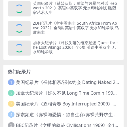
英国纪录片《赫普沃斯：雕塑与风景的对话 Hep
worth 2021》英语中英双字 无水印纯净版 雕塑
家艺术人生
ZDF纪录片《空中看南非 South Africa From Ab
ove 2022》全6集 英语中英双字 无水印纯净版 鸟
瞰南非
加拿大纪录片《寻找失落的维京足迹 Quest for t
he Lost Vikings 2026》全6集 英语中英双字 无
水印纯净版
热门纪录片
美国纪录片《裸体相亲/裸体约会 Dating Naked 2014-2016》第1-3季全33集 英语中英双字 无水印纯净版 1080P/MKV/85.6G 裸体相亲真人秀
1
加拿大纪录片《好久不见 Long Time Comin 1993》英语中英双字 官方纯净版 1080P/MKV/1G 女同性艺术家
2
美国纪录片《双相青春 Boy Interrupted 2009》英语中英双字 官方纯净版 1080P/MKV/1.43G 青少年躁郁症
3
探索频道《赤裸与恐惧：独自生存/赤裸荒野求生 Naked and Afraid: Solo 2023》第一季全8集 英语中英双字 官方纯净版 高码1080P/MKV/45.4G
4
BBC纪录片《文明的轨迹 Civilisations 1969》全13集 英语中英双字 高清收藏版 1080P/MKV/64.1G 西方艺术史话
5