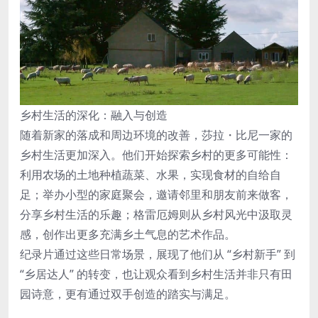
乡村生活的深化：融入与创造
随着新家的落成和周边环境的改善，莎拉・比尼一家的
乡村生活更加深入。他们开始探索乡村的更多可能性：
利用农场的土地种植蔬菜、水果，实现食材的自给自
足；举办小型的家庭聚会，邀请邻里和朋友前来做客，
分享乡村生活的乐趣；格雷厄姆则从乡村风光中汲取灵
感，创作出更多充满乡土气息的艺术作品。
纪录片通过这些日常场景，展现了他们从 “乡村新手” 到
“乡居达人” 的转变，也让观众看到乡村生活并非只有田
园诗意，更有通过双手创造的踏实与满足。