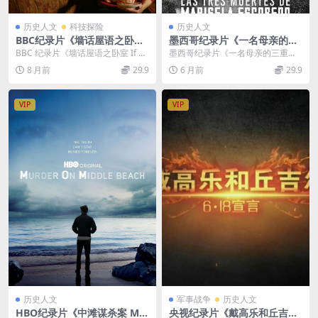
历史人文
科技探险
历史人文
BBC纪录片《墙话屋语之卧室
墨西哥纪录片《一名母亲的三
If Walls Could Talk: Bedroo
重死亡 The Three Deaths of
BBC 纪录片《墙话屋语之卧室 If W
墨西哥纪录片《一名母亲的三重死
m》英语中字 MP4高清 卧室
Marisela Escobedo 2020》
alls Could Talk: Bed...
亡 The Three Deaths of Mar...
8 月前
29.9
6 月前
29.9
探秘纪录片
英语中字 1080P/MP4/3.62G
墨西哥为女伸冤的母亲
VIP
VIP
历史人文
军事战争
历史人文
HBO纪录片《中滩谋杀案 Mu
央视纪录片《戴高乐和丘吉尔-