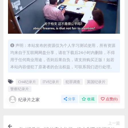
声明：本站发布的资源仅为个人学习测试使用，所有资源
均来自于互联网网盘分享，请在下载后24小时内删除，不得
用于任何商业用途，否则后果自负，请支持购买正版！如若
本站内容侵犯了原著者的合法权益，可联系我们进行处理。
CH4纪录片
ITV纪录片
犯罪调查
英国纪录片
警察纪录片
纪录片之家
分享
收藏
点赞(
0
)
上一篇