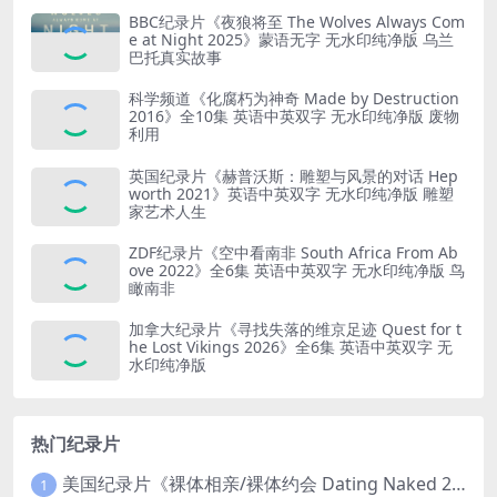
BBC纪录片《夜狼将至 The Wolves Always Com
e at Night 2025》蒙语无字 无水印纯净版 乌兰
巴托真实故事
科学频道《化腐朽为神奇 Made by Destruction
2016》全10集 英语中英双字 无水印纯净版 废物
利用
英国纪录片《赫普沃斯：雕塑与风景的对话 Hep
worth 2021》英语中英双字 无水印纯净版 雕塑
家艺术人生
ZDF纪录片《空中看南非 South Africa From Ab
ove 2022》全6集 英语中英双字 无水印纯净版 鸟
瞰南非
加拿大纪录片《寻找失落的维京足迹 Quest for t
he Lost Vikings 2026》全6集 英语中英双字 无
水印纯净版
热门纪录片
美国纪录片《裸体相亲/裸体约会 Dating Naked 2014-2016》第1-3季全33集 英语中英双字 无水印纯净版 1080P/MKV/85.6G 裸体相亲真人秀
1