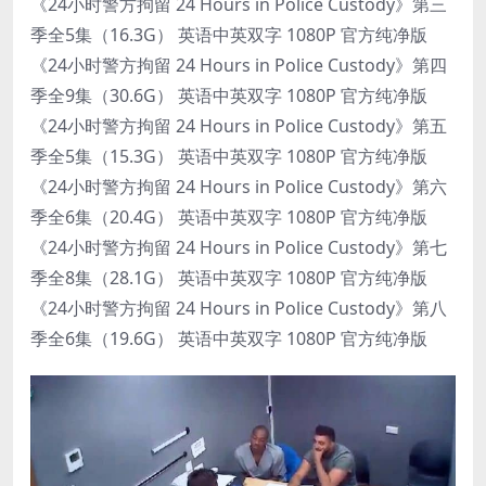
《24小时警方拘留 24 Hours in Police Custody》第三
季全5集（16.3G） 英语中英双字 1080P 官方纯净版
《24小时警方拘留 24 Hours in Police Custody》第四
季全9集（30.6G） 英语中英双字 1080P 官方纯净版
《24小时警方拘留 24 Hours in Police Custody》第五
季全5集（15.3G） 英语中英双字 1080P 官方纯净版
《24小时警方拘留 24 Hours in Police Custody》第六
季全6集（20.4G） 英语中英双字 1080P 官方纯净版
《24小时警方拘留 24 Hours in Police Custody》第七
季全8集（28.1G） 英语中英双字 1080P 官方纯净版
《24小时警方拘留 24 Hours in Police Custody》第八
季全6集（19.6G） 英语中英双字 1080P 官方纯净版