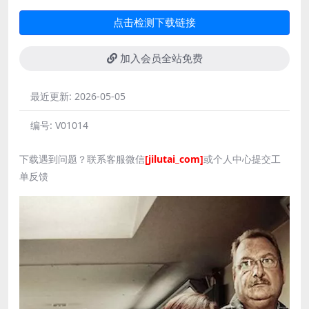
点击检测下载链接
加入会员全站免费
最近更新:
2026-05-05
编号:
V01014
下载遇到问题？联系客服微信
[jilutai_com]
或个人中心提交工
单反馈