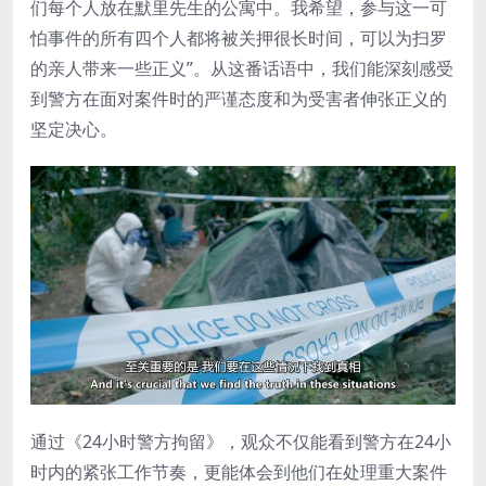
们每个人放在默里先生的公寓中。我希望，参与这一可
怕事件的所有四个人都将被关押很长时间，可以为扫罗
的亲人带来一些正义”。从这番话语中，我们能深刻感受
到警方在面对案件时的严谨态度和为受害者伸张正义的
坚定决心。
通过《24小时警方拘留》，观众不仅能看到警方在24小
时内的紧张工作节奏，更能体会到他们在处理重大案件