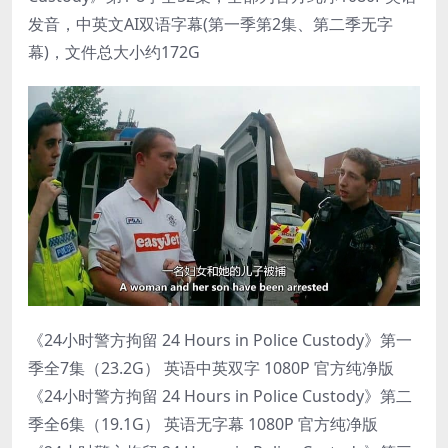
发音，中英文AI双语字幕(第一季第2集、第二季无字
幕)，文件总大小约172G
《24小时警方拘留 24 Hours in Police Custody》第一
季全7集（23.2G） 英语中英双字 1080P 官方纯净版
《24小时警方拘留 24 Hours in Police Custody》第二
季全6集（19.1G） 英语无字幕 1080P 官方纯净版