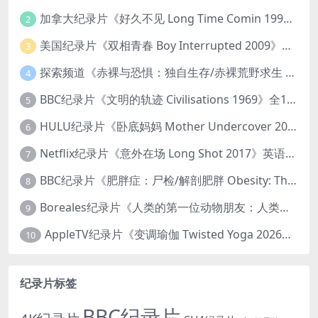
加拿大纪录片《好久不见 Long Time Comin 1993》英语中英双字 官方纯净版 1080P/MKV/1G 女同性艺术家
2
美国纪录片《双相青春 Boy Interrupted 2009》英语中英双字 官方纯净版 1080P/MKV/1.43G 青少年躁郁症
3
探索频道《赤裸与恐惧：独自生存/赤裸荒野求生 Naked and Afraid: Solo 2023》第一季全8集 英语中英双字 官方纯净版 高码1080P/MKV/45.4G
4
BBC纪录片《文明的轨迹 Civilisations 1969》全13集 英语中英双字 高清收藏版 1080P/MKV/64.1G 西方艺术史话
5
HULU纪录片《卧底妈妈 Mother Undercover 2023》全4集 英语中英双字 官方纯净版 1080P/MKV/7.6G 拯救孩子
6
Netflix纪录片《意外在场 Long Shot 2017》英语中字 720P/NKV/1.06GB 美国谋杀误判案件
7
BBC纪录片《肥胖症：尸检/解剖肥胖 Obesity: The Post Mortem 2016》英语中英双字 无水印纯净版 1080P/MKV/1.03G
8
Boreales纪录片《人类的第一位动物朋友：人类和狗的神奇故事 Man’s First Friend 2018》英语中英双字 1080P/MP4/1.8G 狗的神奇故事
9
AppleTV纪录片《变调瑜伽 Twisted Yoga 2026》全3集 英语中英双字 无水印纯净版 1080P/MKV/10G 瑜伽大师背后的真相
10
纪录片标签
BBC纪录片