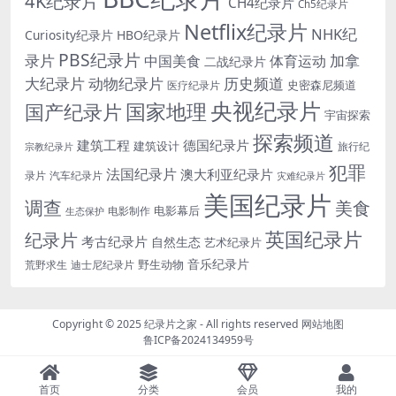
4K纪录片
CH4纪录片
Ch5纪录片
Netflix纪录片
NHK纪
Curiosity纪录片
HBO纪录片
PBS纪录片
录片
加拿
中国美食
体育运动
二战纪录片
大纪录片
动物纪录片
历史频道
史密森尼频道
医疗纪录片
央视纪录片
国家地理
国产纪录片
宇宙探索
探索频道
建筑工程
德国纪录片
建筑设计
旅行纪
宗教纪录片
犯罪
法国纪录片
澳大利亚纪录片
录片
汽车纪录片
灾难纪录片
美国纪录片
调查
美食
电影幕后
电影制作
生态保护
英国纪录片
纪录片
考古纪录片
自然生态
艺术纪录片
音乐纪录片
野生动物
迪士尼纪录片
荒野求生
Copyright © 2025
纪录片之家
- All rights reserved
网站地图
鲁ICP备2024134959号
首页
分类
会员
我的