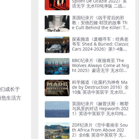
Spioni De Ocazie 2022》英
语无字 无水印纯净版 二战谍
报行动
美国纪录片《凶手背后的邪
教：安德烈娅·耶茨的故事 Th
e Cult Behind the Killer: Th
e Andrea Yates Story 202
6》全3集 英语中英双字 无水
探索频道《废棚寻车：经典老
印纯净版 精神控制
爷车 Shed & Buried: Classic
Cars 2024-2026》第1-4集全
38集 英语中英双字 无水印纯
净版 翻新老爷车
BBC纪录片《夜狼将至 The
Wolves Always Come at Nig
ht 2025》蒙语无字 无水印纯
净版 乌兰巴托真实故事
科学频道《化腐朽为神奇 Ma
de by Destruction 2016》全
，他们成长于
10集 英语中英双字 无水印纯
净版 废物利用
濒危生活方
英国纪录片《赫普沃斯：雕塑
与风景的对话 Hepworth 202
1》英语中英双字 无水印纯净
版 雕塑家艺术人生
ZDF纪录片《空中看南非 Sou
th Africa From Above 202
2》全6集 英语中英双字 无水