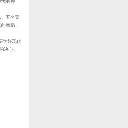
担忧的神
忘。五名青
老的舞蹈，
要学好现代
的决心。