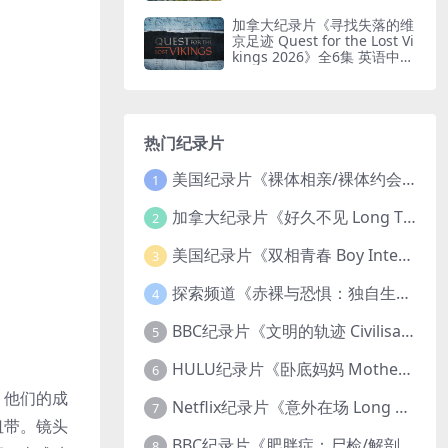
印纯净版 鸟瞰南非
加拿大纪录片《寻找失落的维
京足迹 Quest for the Lost Vi
kings 2026》全6集 英语中英
双字 无水印纯净版
热门纪录片
美国纪录片《裸体相亲/裸体约会 Dating Naked 2014-2016》第1-3季全33集 英语中英双字 无水印纯净版 1080P/MKV/85.6G 裸体相亲真人秀
1
加拿大纪录片《好久不见 Long Time Comin 1993》英语中英双字 官方纯净版 1080P/MKV/1G 女同性艺术家
2
美国纪录片《双相青春 Boy Interrupted 2009》英语中英双字 官方纯净版 1080P/MKV/1.43G 青少年躁郁症
3
探索频道《赤裸与恐惧：独自生存/赤裸荒野求生 Naked and Afraid: Solo 2023》第一季全8集 英语中英双字 官方纯净版 高码1080P/MKV/45.4G
4
BBC纪录片《文明的轨迹 Civilisations 1969》全13集 英语中英双字 高清收藏版 1080P/MKV/64.1G 西方艺术史话
5
HULU纪录片《卧底妈妈 Mother Undercover 2023》全4集 英语中英双字 官方纯净版 1080P/MKV/7.6G 拯救孩子
6
，他们的成
Netflix纪录片《意外在场 Long Shot 2017》英语中字 720P/NKV/1.06GB 美国谋杀误判案件
7
纽带。镜头
BBC纪录片《肥胖症：尸检/解剖肥胖 Obesity: The Post Mortem 2016》英语中英双字 无水印纯净版 1080P/MKV/1.03G
8