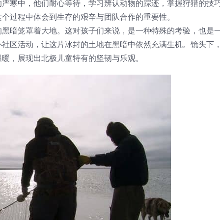
的严寒中，他们耐心等待，学习辨认动物的踪迹，掌握狩猎的技
这个过程中体会到生存的艰辛与团队合作的重要性。
的黑暗笼罩着大地。这对孩子们来说，是一种特殊的考验，也是
办社区活动，让这片冰封的土地在黑暗中依然充满生机。镜头下
温暖，展现出北极儿童特有的坚韧与乐观。