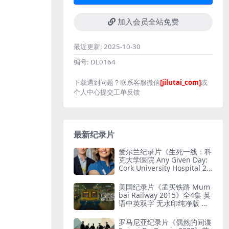
加入会员全站免费
最近更新:
2025-10-30
编号:
DL0164
下载遇到问题？联系客服微信
[jilutai_com]
或
个人中心提交工单反馈
最新纪录片
爱尔兰纪录片《生死一线：科
克大学医院 Any Given Day:
Cork University Hospital 20
26》全6集 英语中英双字 无
水印纯净版 爱尔兰医院
美国纪录片《孟买铁路 Mum
bai Railway 2015》全4集 英
语中英双字 无水印纯净版 孟
买铁路
罗马尼亚纪录片《偶然的间谍