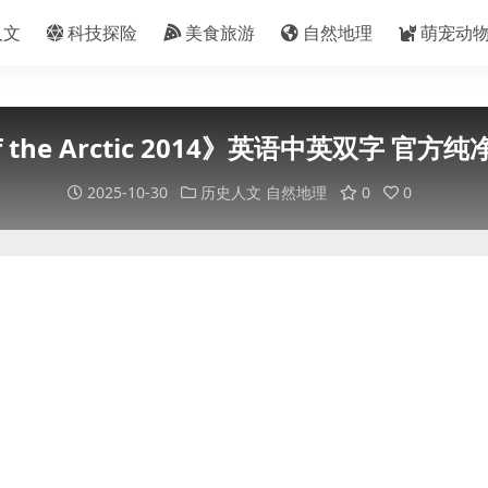
人文
科技探险
美食旅游
自然地理
萌宠动
 the Arctic 2014》英语中英双字 官方纯净
2025-10-30
历史人文
自然地理
0
0