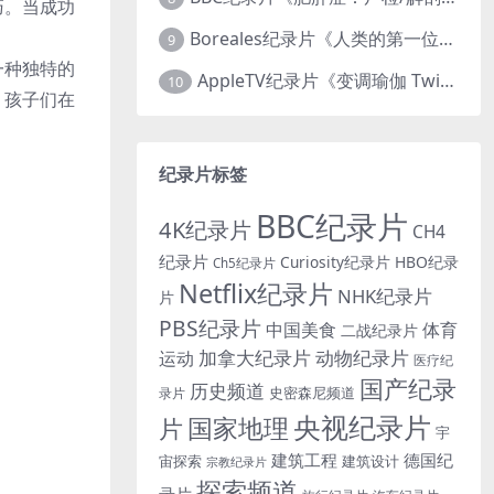
巧。当成功
Boreales纪录片《人类的第一位动物朋友：人类和狗的神奇故事 Man’s First Friend 2018》英语中英双字 1080P/MP4/1.8G 狗的神奇故事
9
一种独特的
AppleTV纪录片《变调瑜伽 Twisted Yoga 2026》全3集 英语中英双字 无水印纯净版 1080P/MKV/10G 瑜伽大师背后的真相
10
，孩子们在
纪录片标签
BBC纪录片
4K纪录片
CH4
纪录片
Curiosity纪录片
HBO纪录
Ch5纪录片
Netflix纪录片
NHK纪录片
片
PBS纪录片
中国美食
体育
二战纪录片
加拿大纪录片
动物纪录片
运动
医疗纪
国产纪录
历史频道
史密森尼频道
录片
央视纪录片
国家地理
片
宇
建筑工程
德国纪
宙探索
建筑设计
宗教纪录片
探索频道
录片