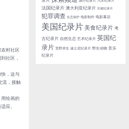
旅行纪录片
汽车纪录片
法国纪录片
澳大利亚纪录片
灾难纪录片
犯罪调查
电影幕后
电影制作
生态保护
美国纪录片
美食纪录片
考
英国纪
古纪录片
自然生态
艺术纪录片
录片
音乐
野生动物
迪士尼纪录片
荒野求生
何农村社区
纪录片
回到社区，
加快，这与
交流，接触
，用绘画的
极适应。