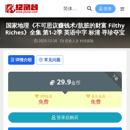
登录
国家地理《不可思议赚钱术/肮脏的财富 Filthy
Riches》全集 第1-2季 英语中字 标清 寻珍夺宝
2025-12-26
历史人文
科技探险
详情介绍
常见问题
下载
29.9
金币
VIP会员
永久会员
免费
免费
登录后购买