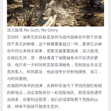
深入险境 No Guts, No Glory
艾伯特・迪希瓦的目标是加州马提内兹峡谷中那个价值
四千美元的树瘤，这个树瘤重量超过一吨，要将它从峡
谷中挖出来绝非易事，需要克服重重困难，深入险境。
在德拉瓦河，雷・透纳遭遇了烟熏鳗鱼供不应求的窘
境，他只有一天时间将货架装满鳗鱼，否则就会失去宝
贵的客人。时间紧迫，他必须争分夺秒地捕鱼、加工，
与时间赛跑。
在缅因州海岸的泥滩，吉姆和安迪为了寻找挖掘红蚯蚓
的新地点，决定冒险前往一处危险地区。那里虽然通常
虫很多，但要到达那里，他们必须冒险爬下危险的山
崖，稍有不慎就可能发生意外。