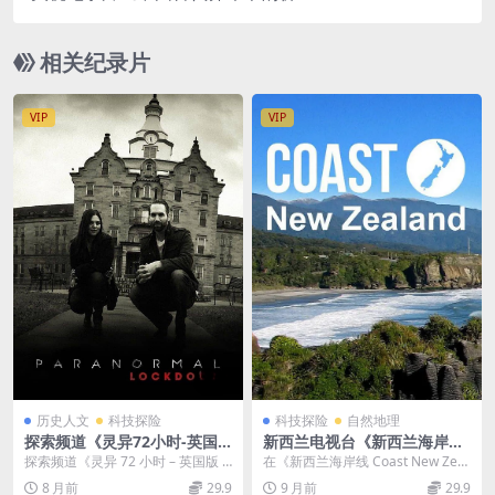
ysis of Fortune-Telling in Ancient China》全50集
(4DVD) 国语中字 480P/MKV/2.78G 中国传统文化
相关纪录片
VIP
VIP
历史人文
科技探险
科技探险
自然地理
探索频道《灵异72小时-英国
新西兰电视台《新西兰海岸线
版 Paranormal Lockdown
Coast New Zealand 2017》
探索频道《灵异 72 小时 – 英国版 2
在《新西兰海岸线 Coast New Zeal
UK 2019》第一季全10集 英语
全6集 英语无字 720P/MP4/5.
019》第一季内容介绍 探...
and 2017》全6集中，我们将...
8 月前
29.9
9 月前
29.9
中英双字 无水印纯净版 1080
3GB