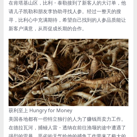
在肯塔基山区，比利・泰勒接到了新客人的大订单，他
请儿子凯勒和朋友李协助寻找人参。经过一整天的搜
寻，比利心中充满期待，希望自己找到的人参品质能让
新客户满意，从而促成长期的合作。
获利至上 Hungry for Money
美国各地都有一些特立独行的人为了赚钱而卖力工作。
在德拉瓦河，捕鳗人雷・透纳在前往渔堰的途中遭遇了
强烈的雷暴，恶劣的天气给他的捕鱼工作带来了极大的