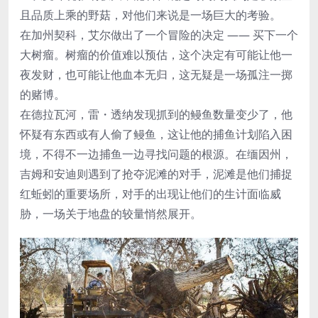
且品质上乘的野菇，对他们来说是一场巨大的考验。
在加州契科，艾尔做出了一个冒险的决定 —— 买下一个
大树瘤。树瘤的价值难以预估，这个决定有可能让他一
夜发财，也可能让他血本无归，这无疑是一场孤注一掷
的赌博。
在德拉瓦河，雷・透纳发现抓到的鳗鱼数量变少了，他
怀疑有东西或有人偷了鳗鱼，这让他的捕鱼计划陷入困
境，不得不一边捕鱼一边寻找问题的根源。在缅因州，
吉姆和安迪则遇到了抢夺泥滩的对手，泥滩是他们捕捉
红蚯蚓的重要场所，对手的出现让他们的生计面临威
胁，一场关于地盘的较量悄然展开。