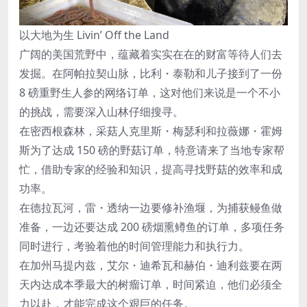
以大地为生 Livin’ Off the Land
广阔的美国荒野中，蕴藏着实实在在的财富等待人们去
发掘。在阿帕拉契山脉，比利・泰勒和儿子接到了一份
8 磅重野生人参的网络订单，这对他们来说是一个不小
的挑战，需要深入山林仔细搜寻。
在密西根森林，采菇人克里斯・梅瑟利和拉薇娜・霍姆
斯为了达成 150 磅的野菇订单，特意请来了当地专家帮
忙，借助专家的经验和知识，提高寻找野菇的效率和成
功率。
在德拉瓦河，雷・透纳一边要修补渔堰，为捕获鳗鱼做
准备，一边还要达成 200 磅烟熏鳟鱼的订单，多项任务
同时进行，考验着他的时间管理能力和执行力。
在加州马提内兹，艾尔・迪希瓦和赫伯・迪利兹要在两
天内达成本季最大的树瘤订单，时间紧迫，他们必须全
力以赴，才能完成这个艰巨的任务。