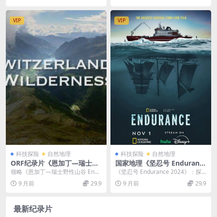
P/MKV/20.7G 超自然事件
VIP
VIP
科技探险
自然地理
科技探险
自然地理
ORF纪录片《恩加丁—瑞士野
国家地理《坚忍号 Enduranc
性山谷 Engadin Switzerlan
e 2024》英语多国字幕 无水印
领略《恩加丁—瑞士野性山谷 Enga
《坚忍号 Endurance 2024》：探
d’s Wilderness 2015》英语
纯净版 1080P/MKV/1.9G 南
din Switzerland’...
寻南极冰海下的传奇沉船与求生史
9 月前
29.9
9 月前
29.9
外挂英字 1080P/MP4/1.56G
极沉船事故
诗 纪...
B 瑞士野性山谷
最新纪录片