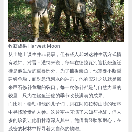
收获成果 Harvest Moon
从土地上谋生并非易事，但有些人却对这种生活方式情
有独钟。对雷・透纳来说，每年在德拉瓦河迎接鳗鱼迁
徙是他生活的重要部分。为了捕捉鳗鱼，他需要不断重
建鳗鱼堰，面对急流河水的冲击，他的应对之法就是搬
来巨石修补鱼堰的裂口，每一次修补都是与自然力量的
较量，只为在鳗鱼迁徙的季节收获满满的成果。
而比利・泰勒和他的儿子们，则在阿帕拉契山脉的密林
中寻找珍贵的人参。这片密林充满了未知与挑战，但人
参的珍贵让他们甘愿深入其中，凭借着经验和耐心，在
茂密的树林中探寻着大自然的馈赠。