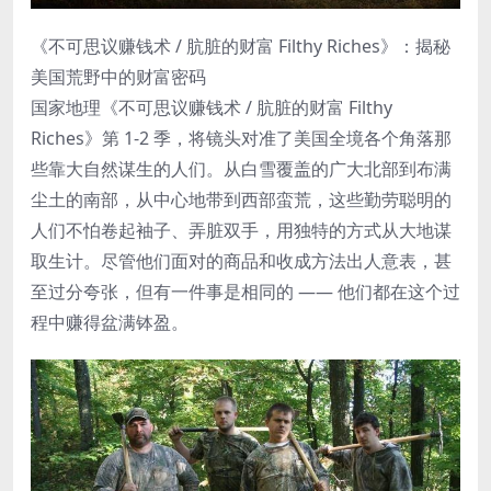
《不可思议赚钱术 / 肮脏的财富 Filthy Riches》：揭秘
美国荒野中的财富密码
国家地理《不可思议赚钱术 / 肮脏的财富 Filthy
Riches》第 1-2 季，将镜头对准了美国全境各个角落那
些靠大自然谋生的人们。从白雪覆盖的广大北部到布满
尘土的南部，从中心地带到西部蛮荒，这些勤劳聪明的
人们不怕卷起袖子、弄脏双手，用独特的方式从大地谋
取生计。尽管他们面对的商品和收成方法出人意表，甚
至过分夸张，但有一件事是相同的 —— 他们都在这个过
程中赚得盆满钵盈。