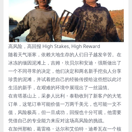
高风险，高回报 High Stakes, High Reward
随着天气渐寒，依赖大地生存的人们日子越发辛苦。在
冰冻的缅因泥滩上，吉姆・坎贝尔和安迪・强斯做出了
一个不同寻常的决定，他们决定和两名新手挖虫人分享
珍贵的泥滩，并试着把自己的经验传授给这些想以此讨
生活的新手，在艰难的环境中展现出了一丝温情。
在肯塔基山上，采参人比利・泰勒收到了新客户的大笔
订单，这笔订单可能价值一万两千美元，也可能一文不
值，风险极高，但一旦成功，回报也十分可观，他需要
凭借自己的专业能力来应对这场高风险的挑战。
在加州那帕，葛雷格・达尔和艾伯特・迪希瓦在一个核