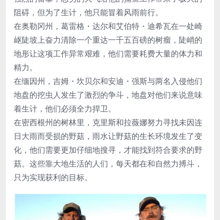
阻碍，但为了生计，他只能冒着风雨前行。
在奥勒冈州，葛雷格・达尔和艾伯特・迪希瓦在一处崎
岖陡坡上奋力清除一个重达一千五百磅的树瘤，陡峭的
地形让这项工作异常艰难，他们需要耗费大量的体力和
精力。
在缅因州，吉姆・坎贝尔和安迪・强斯与两名入侵他们
地盘的挖虫人发生了激烈的争斗，地盘对他们来说意味
着生计，他们必须全力捍卫。
在密西根州的树林里，克里斯和拉薇娜努力寻找未因连
日大雨而受损的野菇，雨水让野菇的生长环境发生了变
化，他们需要更加仔细地搜寻，才能找到符合要求的野
菇。这些靠大地生活的人们，每天都在和自然力搏斗，
只为实现获利的目标。