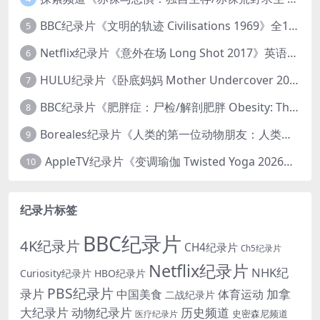
BBC纪录片《文明的轨迹 Civilisations 1969》全13集 英语中英双字 高清收藏版 1080P/MKV/64.1G 西方艺术史话
5
Netflix纪录片《意外在场 Long Shot 2017》英语中字 720P/NKV/1.06GB 美国谋杀误判案件
6
HULU纪录片《卧底妈妈 Mother Undercover 2023》全4集 英语中英双字 官方纯净版 1080P/MKV/7.6G 拯救孩子
7
BBC纪录片《肥胖症：尸检/解剖肥胖 Obesity: The Post Mortem 2016》英语中英双字 无水印纯净版 1080P/MKV/1.03G
8
Boreales纪录片《人类的第一位动物朋友：人类和狗的神奇故事 Man’s First Friend 2018》英语中英双字 1080P/MP4/1.8G 狗的神奇故事
9
AppleTV纪录片《变调瑜伽 Twisted Yoga 2026》全3集 英语中英双字 无水印纯净版 1080P/MKV/10G 瑜伽大师背后的真相
10
纪录片标签
BBC纪录片
4K纪录片
CH4纪录片
Ch5纪录片
Netflix纪录片
NHK纪
Curiosity纪录片
HBO纪录片
PBS纪录片
录片
加拿
中国美食
体育运动
二战纪录片
大纪录片
动物纪录片
历史频道
史密森尼频道
医疗纪录片