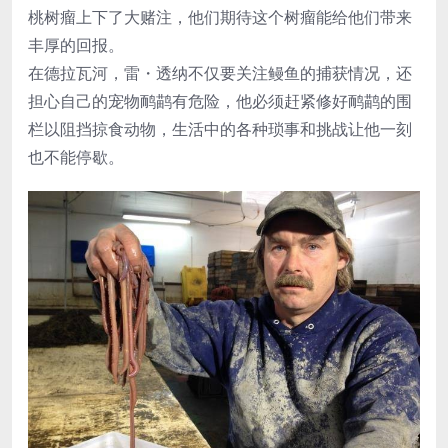
桃树瘤上下了大赌注，他们期待这个树瘤能给他们带来
丰厚的回报。
在德拉瓦河，雷・透纳不仅要关注鳗鱼的捕获情况，还
担心自己的宠物鸸鹋有危险，他必须赶紧修好鸸鹋的围
栏以阻挡掠食动物，生活中的各种琐事和挑战让他一刻
也不能停歇。