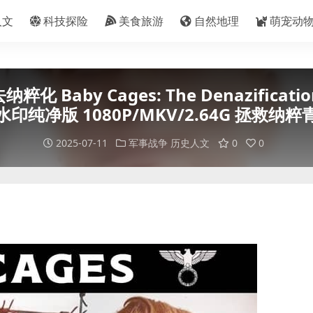
人文
科技探险
美食旅游
自然地理
萌宠动
 Cages: The Denazification 
水印纯净版 1080P/MKV/2.64G 拯救纳粹
2025-07-11
军事战争
历史人文
0
0