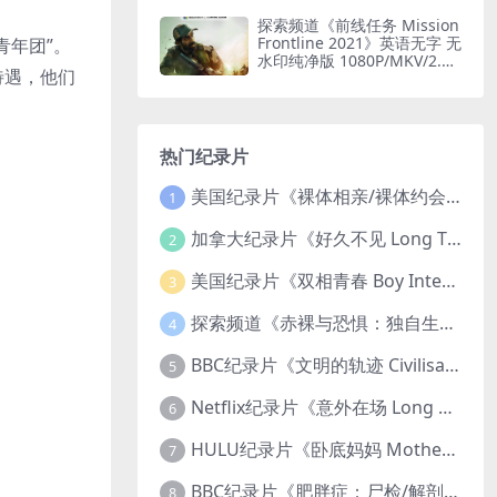
印纯净版 1080P/MKV/1.6G
闪电轰炸机
探索频道《前线任务 Mission
Frontline 2021》英语无字 无
青年团”。
水印纯净版 1080P/MKV/2.51
待遇，他们
G 印度边境部队
热门纪录片
美国纪录片《裸体相亲/裸体约会 Dating Naked 2014-2016》第1-3季全33集 英语中英双字 无水印纯净版 1080P/MKV/85.6G 裸体相亲真人秀
1
加拿大纪录片《好久不见 Long Time Comin 1993》英语中英双字 官方纯净版 1080P/MKV/1G 女同性艺术家
2
美国纪录片《双相青春 Boy Interrupted 2009》英语中英双字 官方纯净版 1080P/MKV/1.43G 青少年躁郁症
3
探索频道《赤裸与恐惧：独自生存/赤裸荒野求生 Naked and Afraid: Solo 2023》第一季全8集 英语中英双字 官方纯净版 高码1080P/MKV/45.4G
4
BBC纪录片《文明的轨迹 Civilisations 1969》全13集 英语中英双字 高清收藏版 1080P/MKV/64.1G 西方艺术史话
5
Netflix纪录片《意外在场 Long Shot 2017》英语中字 720P/NKV/1.06GB 美国谋杀误判案件
6
HULU纪录片《卧底妈妈 Mother Undercover 2023》全4集 英语中英双字 官方纯净版 1080P/MKV/7.6G 拯救孩子
7
BBC纪录片《肥胖症：尸检/解剖肥胖 Obesity: The Post Mortem 2016》英语中英双字 无水印纯净版 1080P/MKV/1.03G
8