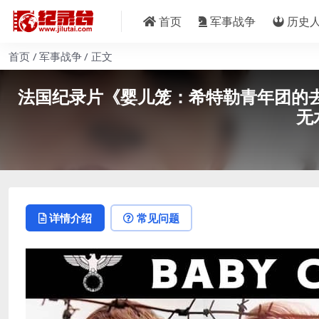
首页
军事战争
历史
首页
军事战争
正文
法国纪录片《婴儿笼：希特勒青年团的去纳粹化 Baby
无
详情介绍
常见问题