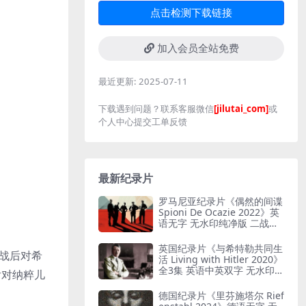
点击检测下载链接
加入会员全站免费
最近更新:
2025-07-11
下载遇到问题？联系客服微信
[jilutai_com]
或
个人中心提交工单反馈
最新纪录片
罗马尼亚纪录片《偶然的间谍
Spioni De Ocazie 2022》英
语无字 无水印纯净版 二战谍
报行动
英国纪录片《与希特勒共同生
于二战后对希
活 Living with Hitler 2020》
全3集 英语中英双字 无水印纯
后对纳粹儿
净版 1080P/MKV/13G 与希特
勒共存
德国纪录片《里芬施塔尔 Rief