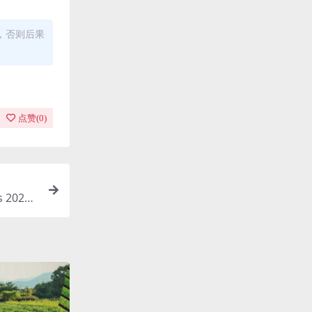
，否则后果
点赞(
0
)
 202
.66G