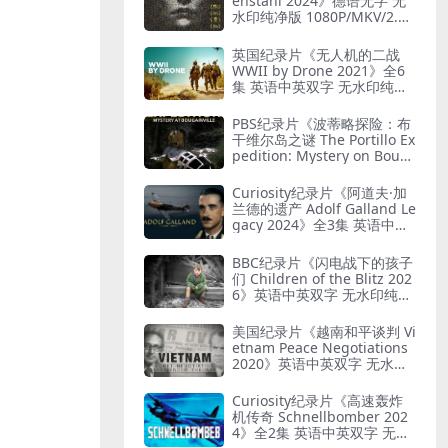
enstahl 2024》德语无字 无
水印纯净版 1080P/MKV/2.12
G 艺术与纳粹
英国纪录片《无人机的二战
WWII by Drone 2021》全6
集 英语中英双字 无水印纯净
版 1080P/MKV/19.7G 二战无
人机
PBS纪录片《波蒂略探险：布
干维尔岛之谜 The Portillo Ex
pedition: Mystery on Boug
ainville Island 2019》英语
中英双字 无水印纯净版 1080
Curiosity纪录片《阿道夫·加
P/MKV/5.18G 山本五十六死
兰德的遗产 Adolf Galland Le
因
gacy 2024》全3集 英语中英
双字 无水印纯净版 1080P/M
KV/5.14G 王牌飞行员
BBC纪录片《闪电战下的孩子
们 Children of the Blitz 202
6》英语中英双字 无水印纯净
版 1080P/MKV/818M 战争下
的儿童
美国纪录片《越南和平谈判 Vi
etnam Peace Negotiations
2020》英语中英双字 无水印
纯净版 1080P/MKV/2.71G 越
南和平协议
Curiosity纪录片《高速轰炸
机传奇 Schnellbomber 202
4》全2集 英语中英双字 无水