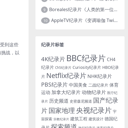
Boreales纪录片《人类的第一位动物朋友：人类和狗的神奇故事 Man’s First Friend 2018》英语中英双字 1080P/MP4/1.8G 狗的神奇故事
9
AppleTV纪录片《变调瑜伽 Twisted Yoga 2026》全3集 英语中英双字 无水印纯净版 1080P/MKV/10G 瑜伽大师背后的真相
10
纪录片标签
感受到这些
与挑战，以
BBC纪录片
4K纪录片
CH4
纪录片
Curiosity纪录片
HBO纪录
Ch5纪录片
Netflix纪录片
NHK纪录片
片
PBS纪录片
中国美食
体育
二战纪录片
加拿大纪录片
动物纪录片
运动
医疗纪
国产纪录
历史频道
史密森尼频道
录片
央视纪录片
国家地理
片
宇
建筑工程
德国纪
宙探索
建筑设计
宗教纪录片
探索频道
录片
旅行纪录片
汽车纪录片