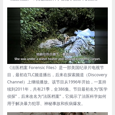
《法医档案 Forensic Files》是一部美国纪录片电视节
目，最初在TLC频道播出，后来在探索频道（Discovery
Channel）上继续播放。该节目从1996年开始，一直持
续到2011年，共有21季，全386集。节目最初名为“医学
侦探”，后来改名为“法医档案”，它揭示了法医科学如何
用于解决暴力犯罪、神秘事故和疾病爆发。