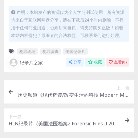
声明：本站发布的资源仅为个人学习测试使用，所有资源
均来自于互联网网盘分享，请在下载后24小时内删除，不得
用于任何商业用途，否则后果自负，请支持购买正版！如若
本站内容侵犯了原著者的合法权益，可联系我们进行处理。
犯罪现场
犯罪调查
美国纪录片
纪录片之家
分享
收藏
点赞(
0
)
上一篇
历史频道《现代奇迹/改变生活的科技 Modern Mar
vels 1992-2022》第1-21季共279集 英语中英双字
无水印纯净版 标清/1080P/MKV/565G
下一篇
HLN纪录片《美国法医档案2 Forensic Files II 202
2》第1-4季全46集 英语外挂中字 官方纯净版 1080