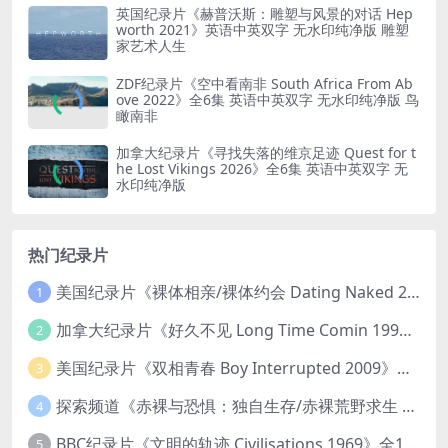
英国纪录片《赫普沃斯：雕塑与风景的对话 Hep
worth 2021》英语中英双字 无水印纯净版 雕塑
家艺术人生
ZDF纪录片《空中看南非 South Africa From Ab
ove 2022》全6集 英语中英双字 无水印纯净版 鸟
瞰南非
加拿大纪录片《寻找失落的维京足迹 Quest for t
he Lost Vikings 2026》全6集 英语中英双字 无
水印纯净版
热门纪录片
美国纪录片《裸体相亲/裸体约会 Dating Naked 2014-2016》第1-3季全33集 英语中英双字 无水印纯净版 1080P/MKV/85.6G 裸体相亲真人秀
1
加拿大纪录片《好久不见 Long Time Comin 1993》英语中英双字 官方纯净版 1080P/MKV/1G 女同性艺术家
2
美国纪录片《双相青春 Boy Interrupted 2009》英语中英双字 官方纯净版 1080P/MKV/1.43G 青少年躁郁症
3
探索频道《赤裸与恐惧：独自生存/赤裸荒野求生 Naked and Afraid: Solo 2023》第一季全8集 英语中英双字 官方纯净版 高码1080P/MKV/45.4G
4
BBC纪录片《文明的轨迹 Civilisations 1969》全13集 英语中英双字 高清收藏版 1080P/MKV/64.1G 西方艺术史话
5