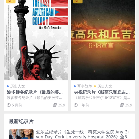
VIP
VIP
历史人文
军事战争
历史人文
波多黎各纪录片《最后的美洲
央视纪录片《戴高乐和丘吉尔-
殖民地 The Last American C
6·18宣言》国/英/法语中字 10
波多黎各纪录片《最后的美洲殖民
《戴高乐和丘吉尔-6·18宣言》是一
olony 2019》英语中英双字
80P/TS/5.42G 法国历史纪录
地》（The Last American Colo...
部央视纪录片，讲述了1940年6月1
5 月前
29.9
1 年前
29.9
官方纯净版 1080P/MKV/3.52
片
8日，法...
G 波多黎各
最新纪录片
爱尔兰纪录片《生死一线：科克大学医院 Any Gi
ven Day: Cork University Hospital 2026》全6