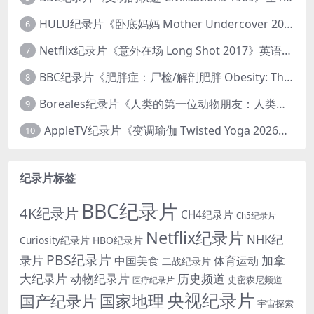
HULU纪录片《卧底妈妈 Mother Undercover 2023》全4集 英语中英双字 官方纯净版 1080P/MKV/7.6G 拯救孩子
6
Netflix纪录片《意外在场 Long Shot 2017》英语中字 720P/NKV/1.06GB 美国谋杀误判案件
7
BBC纪录片《肥胖症：尸检/解剖肥胖 Obesity: The Post Mortem 2016》英语中英双字 无水印纯净版 1080P/MKV/1.03G
8
Boreales纪录片《人类的第一位动物朋友：人类和狗的神奇故事 Man’s First Friend 2018》英语中英双字 1080P/MP4/1.8G 狗的神奇故事
9
AppleTV纪录片《变调瑜伽 Twisted Yoga 2026》全3集 英语中英双字 无水印纯净版 1080P/MKV/10G 瑜伽大师背后的真相
10
纪录片标签
BBC纪录片
4K纪录片
CH4纪录片
Ch5纪录片
Netflix纪录片
NHK纪
Curiosity纪录片
HBO纪录片
PBS纪录片
录片
加拿
中国美食
体育运动
二战纪录片
大纪录片
动物纪录片
历史频道
史密森尼频道
医疗纪录片
央视纪录片
国家地理
国产纪录片
宇宙探索