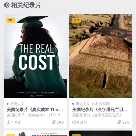
P/MP4/49.2G 法医档案
相关纪录片
VIP
VIP
历史人文
历史人文
科技探险
美国纪录片《真实成本 The R
美国纪录片《金字塔死亡诅
eal Cost 2023》英语中英双
咒》英语中字 1080P/MP4/59
美国纪录片《真实成本》（The Re
美国纪录片《金字塔死亡诅咒》介
字 官方纯净版 1080P/MKV/4.
6M 金字塔纪录片下载
al Cost 2023） 美国纪录片《真
绍 美国出品的纪录片《金字塔死亡
4 月前
29.9
8 月前
29.9
72G 学生债务危机
实...
诅咒》，以 “探秘...