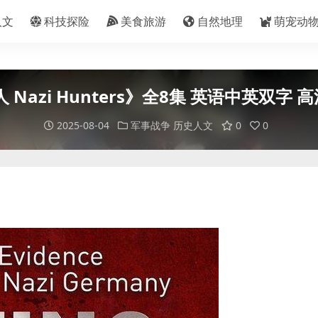
人文
科技探险
美食旅游
自然地理
萌宠动
azi Hunters》全8集 英语中英双字 高清
2025-08-04
军事战争
历史人文
0
0