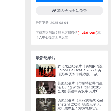
加入会员全站免费
最近更新:
2025-08-04
下载遇到问题？联系客服微信
[jilutai_com]
或
个人中心提交工单反馈
最新纪录片
罗马尼亚纪录片《偶然的间谍
Spioni De Ocazie 2022》英
语无字 无水印纯净版 二战谍
报行动
英国纪录片《与希特勒共同生
活 Living with Hitler 2020》
全3集 英语中英双字 无水印纯
净版 1080P/MKV/13G 与希特
勒共存
德国纪录片《里芬施塔尔 Rief
enstahl 2024》德语无字 无
水印纯净版 1080P/MKV/2.12