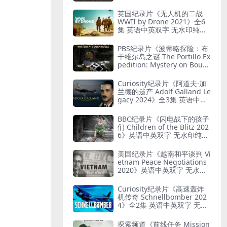
G 艺术与纳粹
英国纪录片《无人机的二战
WWII by Drone 2021》全6
集 英语中英双字 无水印纯净
版 1080P/MKV/19.7G 二战无
人机
PBS纪录片《波蒂略探险：布
干维尔岛之谜 The Portillo Ex
pedition: Mystery on Boug
ainville Island 2019》英语
中英双字 无水印纯净版 1080
Curiosity纪录片《阿道夫·加
P/MKV/5.18G 山本五十六死
兰德的遗产 Adolf Galland Le
因
gacy 2024》全3集 英语中英
双字 无水印纯净版 1080P/M
KV/5.14G 王牌飞行员
BBC纪录片《闪电战下的孩子
们 Children of the Blitz 202
6》英语中英双字 无水印纯净
版 1080P/MKV/818M 战争下
的儿童
美国纪录片《越南和平谈判 Vi
etnam Peace Negotiations
2020》英语中英双字 无水印
纯净版 1080P/MKV/2.71G 越
南和平协议
Curiosity纪录片《高速轰炸
机传奇 Schnellbomber 202
4》全2集 英语中英双字 无水
印纯净版 1080P/MKV/1.6G
闪电轰炸机
探索频道《前线任务 Mission