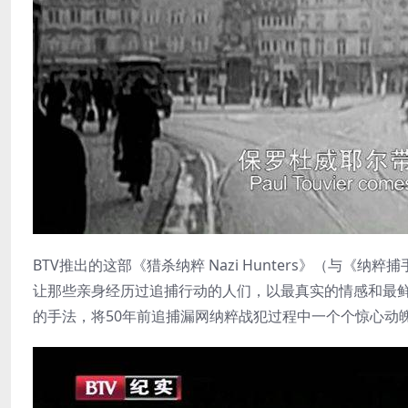
BTV推出的这部《猎杀纳粹 Nazi Hunters》（与《纳粹
让那些亲身经历过追捕行动的人们，以最真实的情感和最
的手法，将50年前追捕漏网纳粹战犯过程中一个个惊心动