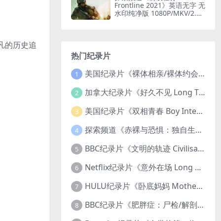
Frontline 2021》英语无字 无
水印纯净版 1080P/MKV/2.51
G 印度边境部队
非凡的历史追
热门纪录片
美国纪录片《裸体相亲/裸体约会 Dating Naked 2014-2016》第1-3季全33集 英语中英双字 无水印纯净版 1080P/MKV/85.6G 裸体相亲真人秀
1
加拿大纪录片《好久不见 Long Time Comin 1993》英语中英双字 官方纯净版 1080P/MKV/1G 女同性艺术家
2
美国纪录片《双相青春 Boy Interrupted 2009》英语中英双字 官方纯净版 1080P/MKV/1.43G 青少年躁郁症
3
探索频道《赤裸与恐惧：独自生存/赤裸荒野求生 Naked and Afraid: Solo 2023》第一季全8集 英语中英双字 官方纯净版 高码1080P/MKV/45.4G
4
BBC纪录片《文明的轨迹 Civilisations 1969》全13集 英语中英双字 高清收藏版 1080P/MKV/64.1G 西方艺术史话
5
Netflix纪录片《意外在场 Long Shot 2017》英语中字 720P/NKV/1.06GB 美国谋杀误判案件
6
HULU纪录片《卧底妈妈 Mother Undercover 2023》全4集 英语中英双字 官方纯净版 1080P/MKV/7.6G 拯救孩子
7
BBC纪录片《肥胖症：尸检/解剖肥胖 Obesity: The Post Mortem 2016》英语中英双字 无水印纯净版 1080P/MKV/1.03G
8