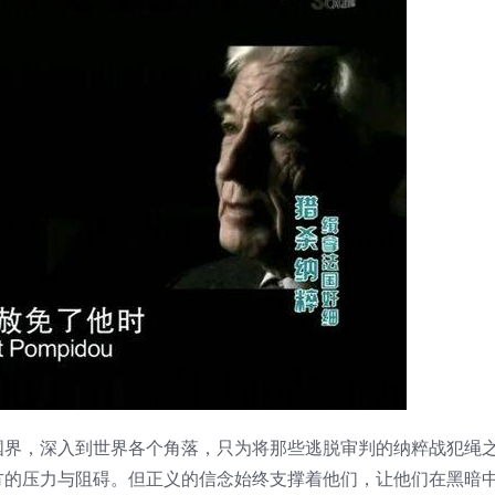
国界，深入到世界各个角落，只为将那些逃脱审判的纳粹战犯绳
方的压力与阻碍。但正义的信念始终支撑着他们，让他们在黑暗