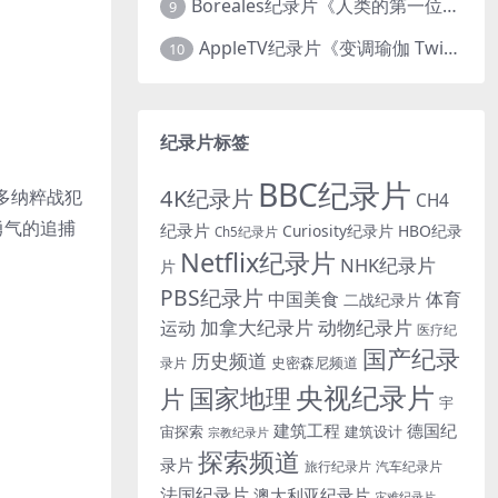
Boreales纪录片《人类的第一位动物朋友：人类和狗的神奇故事 Man’s First Friend 2018》英语中英双字 1080P/MP4/1.8G 狗的神奇故事
9
AppleTV纪录片《变调瑜伽 Twisted Yoga 2026》全3集 英语中英双字 无水印纯净版 1080P/MKV/10G 瑜伽大师背后的真相
10
纪录片标签
BBC纪录片
4K纪录片
多纳粹战犯
CH4
勇气的追捕
纪录片
Curiosity纪录片
HBO纪录
Ch5纪录片
Netflix纪录片
NHK纪录片
片
PBS纪录片
中国美食
体育
二战纪录片
加拿大纪录片
动物纪录片
运动
医疗纪
国产纪录
历史频道
史密森尼频道
录片
央视纪录片
国家地理
片
宇
建筑工程
德国纪
宙探索
建筑设计
宗教纪录片
探索频道
录片
旅行纪录片
汽车纪录片
法国纪录片
澳大利亚纪录片
灾难纪录片