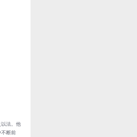
之以法。他
中不断前