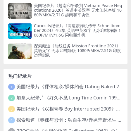
美国纪录片《越南和平谈判 Vietnam Peace Neg
otiations 2020》英语中英双字 无水印纯净版 10
80P/MKV/2.71G 越南和平协议
Curiosity纪录片《高速轰炸机传奇 Schnellbom
ber 2024》全2集 英语中英双字 无水印纯净版 1
080P/MKV/1.6G 闪电轰炸机
探索频道《前线任务 Mission Frontline 2021》
英语无字 无水印纯净版 1080P/MKV/2.51G 印度
边境部队
热门纪录片
美国纪录片《裸体相亲/裸体约会 Dating Naked 2014-2016》第1-3季全33集 英语中英双字 无水印纯净版 1080P/MKV/85.6G 裸体相亲真人秀
1
加拿大纪录片《好久不见 Long Time Comin 1993》英语中英双字 官方纯净版 1080P/MKV/1G 女同性艺术家
2
美国纪录片《双相青春 Boy Interrupted 2009》英语中英双字 官方纯净版 1080P/MKV/1.43G 青少年躁郁症
3
探索频道《赤裸与恐惧：独自生存/赤裸荒野求生 Naked and Afraid: Solo 2023》第一季全8集 英语中英双字 官方纯净版 高码1080P/MKV/45.4G
4