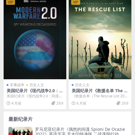
VIP
VIP
军事战争
历史人文
历史人文
美国纪录片《现代战争2.0：间
美国纪录片《救援名单 The R
谍武器解密 Modern Warfare
escue List 2020》国语中字
美国纪录片《现代战争2.0：间谍武
《救援名单（The Rescue List 202
2.0: Spy Weapons Declassi
央视引进版 1080P/MP4/4.01
器解密 Modern Warfare 2.0:...
0）》：非洲儿童奴役阴影下的救...
4 月前
29.9
6 月前
29.9
fied 2025》第一季全5集 英语
G 非洲儿童奴役
中英双字 无水印纯净版 1080
P/MKV/10.5G 现代战争
最新纪录片
罗马尼亚纪录片《偶然的间谍 Spioni De Ocazie
2022》英语无字 无水印纯净版 二战谍报行动