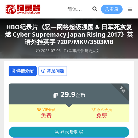
登录
HBO纪录片《恶—网络超级强国 & 日军死灰复
燃 Cyber Supremacy Japan Rising 2017》英
语外挂英字 720P/MKV/3503MB
2025-07-06
军事战争
历史人文
详情介绍
常见问题
下载
29.9
金币
VIP会员
永久会员
免费
免费
登录后购买