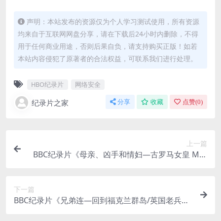
声明：本站发布的资源仅为个人学习测试使用，所有资源
均来自于互联网网盘分享，请在下载后24小时内删除，不得
用于任何商业用途，否则后果自负，请支持购买正版！如若
本站内容侵犯了原著者的合法权益，可联系我们进行处理。
HBO纪录片
网络安全
纪录片之家
分享
收藏
点赞(
0
)
上一篇
BBC纪录片《母亲、凶手和情妇—古罗马女皇 Mot
hers Murderers and Mistresses Empresses of A
ncient Rome 2013》全3集 英语外挂英字 720P/M
下一篇
P4/2.93GB 古罗马女皇
BBC纪录片《兄弟连—回到福克兰群岛/英国老兵重
回战场 Back To The Falklands Brothers In Arms