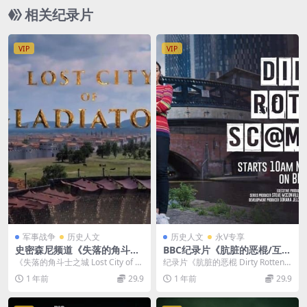
2017》英语外挂英字 720P/MKV/542MB
相关纪录片
VIP
VIP
军事战争
历史人文
历史人文
永V专享
史密森尼频道《失落的角斗士
BBC纪录片《肮脏的恶棍/互联
之城 Lost City of Gladiator
网犯罪世界 Dirty Rotten Sca
《失落的角斗士之城 Lost City of Gl
纪录片《肮脏的恶棍 Dirty Rotten S
s》英语中字 720P高清 古罗马
mmers 2022》全15集 英语
adiators》：探寻古罗马...
cammers 2022》全15...
1 年前
29.9
1 年前
29.9
角斗士纪录片
中英双字 官方纯净版 1080P/
MKV/23.2G