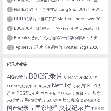
BBC纪录片《文明的轨迹 Civilisations 1969》全13集 英语中英双字 高清收藏版 1080P/MKV/64.1G 西方艺术史话
5
Netflix纪录片《意外在场 Long Shot 2017》英语中字 720P/NKV/1.06GB 美国谋杀误判案件
6
HULU纪录片《卧底妈妈 Mother Undercover 2023》全4集 英语中英双字 官方纯净版 1080P/MKV/7.6G 拯救孩子
7
BBC纪录片《肥胖症：尸检/解剖肥胖 Obesity: The Post Mortem 2016》英语中英双字 无水印纯净版 1080P/MKV/1.03G
8
Boreales纪录片《人类的第一位动物朋友：人类和狗的神奇故事 Man’s First Friend 2018》英语中英双字 1080P/MP4/1.8G 狗的神奇故事
9
AppleTV纪录片《变调瑜伽 Twisted Yoga 2026》全3集 英语中英双字 无水印纯净版 1080P/MKV/10G 瑜伽大师背后的真相
10
纪录片标签
BBC纪录片
4K纪录片
CH4纪录片
Ch5纪录片
Netflix纪录片
NHK纪
Curiosity纪录片
HBO纪录片
PBS纪录片
录片
加拿
中国美食
体育运动
二战纪录片
大纪录片
动物纪录片
历史频道
史密森尼频道
医疗纪录片
央视纪录片
国家地理
国产纪录片
宇宙探索