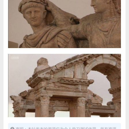
声明：本站发布的资源仅为个人学习测试使用，所有资源