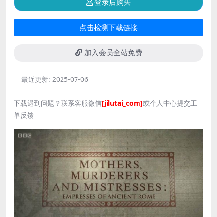
登录后购买
点击检测下载链接
加入会员全站免费
最近更新:
2025-07-06
下载遇到问题？联系客服微信
[jilutai_com]
或个人中心提交工
单反馈