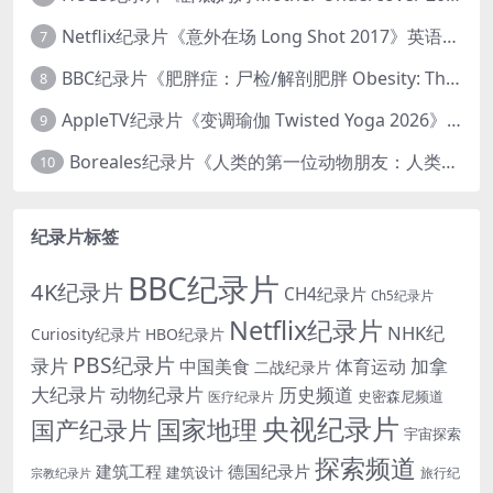
Netflix纪录片《意外在场 Long Shot 2017》英语中字 720P/NKV/1.06GB 美国谋杀误判案件
7
BBC纪录片《肥胖症：尸检/解剖肥胖 Obesity: The Post Mortem 2016》英语中英双字 无水印纯净版 1080P/MKV/1.03G
8
AppleTV纪录片《变调瑜伽 Twisted Yoga 2026》全3集 英语中英双字 无水印纯净版 1080P/MKV/10G 瑜伽大师背后的真相
9
Boreales纪录片《人类的第一位动物朋友：人类和狗的神奇故事 Man’s First Friend 2018》英语中英双字 1080P/MP4/1.8G 狗的神奇故事
10
纪录片标签
BBC纪录片
4K纪录片
CH4纪录片
Ch5纪录片
Netflix纪录片
NHK纪
Curiosity纪录片
HBO纪录片
PBS纪录片
录片
加拿
中国美食
体育运动
二战纪录片
大纪录片
动物纪录片
历史频道
史密森尼频道
医疗纪录片
央视纪录片
国家地理
国产纪录片
宇宙探索
探索频道
建筑工程
德国纪录片
建筑设计
旅行纪
宗教纪录片