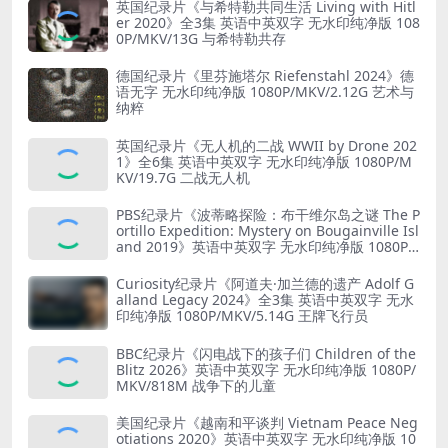
英国纪录片《与希特勒共同生活 Living with Hitl
er 2020》全3集 英语中英双字 无水印纯净版 108
0P/MKV/13G 与希特勒共存
德国纪录片《里芬施塔尔 Riefenstahl 2024》德
语无字 无水印纯净版 1080P/MKV/2.12G 艺术与
纳粹
英国纪录片《无人机的二战 WWII by Drone 202
1》全6集 英语中英双字 无水印纯净版 1080P/M
KV/19.7G 二战无人机
PBS纪录片《波蒂略探险：布干维尔岛之谜 The P
ortillo Expedition: Mystery on Bougainville Isl
and 2019》英语中英双字 无水印纯净版 1080P/
MKV/5.18G 山本五十六死因
Curiosity纪录片《阿道夫·加兰德的遗产 Adolf G
alland Legacy 2024》全3集 英语中英双字 无水
印纯净版 1080P/MKV/5.14G 王牌飞行员
BBC纪录片《闪电战下的孩子们 Children of the
Blitz 2026》英语中英双字 无水印纯净版 1080P/
MKV/818M 战争下的儿童
美国纪录片《越南和平谈判 Vietnam Peace Neg
otiations 2020》英语中英双字 无水印纯净版 10