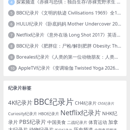
探索频道《赤裸与恐惧：独自生存/赤裸荒野求生 Naked and Afraid: Solo 2023》第一季全8集 英语中英双字 官方纯净版 高码1080P/MKV/45.4G
4
BBC纪录片《文明的轨迹 Civilisations 1969》全13集 英语中英双字 高清收藏版 1080P/MKV/64.1G 西方艺术史话
5
HULU纪录片《卧底妈妈 Mother Undercover 2023》全4集 英语中英双字 官方纯净版 1080P/MKV/7.6G 拯救孩子
6
Netflix纪录片《意外在场 Long Shot 2017》英语中字 720P/NKV/1.06GB 美国谋杀误判案件
7
BBC纪录片《肥胖症：尸检/解剖肥胖 Obesity: The Post Mortem 2016》英语中英双字 无水印纯净版 1080P/MKV/1.03G
8
Boreales纪录片《人类的第一位动物朋友：人类和狗的神奇故事 Man’s First Friend 2018》英语中英双字 1080P/MP4/1.8G 狗的神奇故事
9
AppleTV纪录片《变调瑜伽 Twisted Yoga 2026》全3集 英语中英双字 无水印纯净版 1080P/MKV/10G 瑜伽大师背后的真相
10
纪录片标签
BBC纪录片
4K纪录片
CH4纪录片
Ch5纪录片
Netflix纪录片
NHK纪
Curiosity纪录片
HBO纪录片
PBS纪录片
录片
加拿
中国美食
体育运动
二战纪录片
大纪录片
动物纪录片
历史频道
史密森尼频道