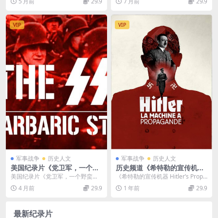
5 月前
29.9
7 月前
29.9
d the Dark Side of the Inte
记...
Doom Scr...
rnet 2024》英语中英双字 无
水印纯净版 1080P/MKV/1.65
VIP
VIP
G 网络阴暗面
军事战争
历史人文
军事战争
历史人文
美国纪录片《党卫军，一个野
历史频道《希特勒的宣传机器
蛮的国家 The SS, a Barbaric
Hitler’s Propaganda Machi
美国纪录片《党卫军，一个野蛮的
《希特勒的宣传机器 Hitler’s Propa
State 2020》英语中英双字 无
ne 2018》第一季全3集 英语
国家 The SS, a Barbaric Sta...
ganda Mach...
4 月前
29.9
1 年前
29.9
水印纯净版 720P/MKV/627M
无字 1080P/MKV/6.4G 二战
纳粹党卫军
纪录片
最新纪录片