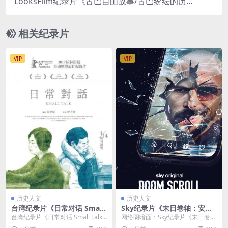
LooksFilm纪录片《古巴自由故事/古巴纷纭的历史
The Cuba Libre Story 2017》全8集 英语英字 720
P/MP4/9.8GB
相关纪录片
VIP
VIP
历史人文
历史人文
台湾纪录片《日常对话 Small
Sky纪录片《末日卷轴：安德
Talk 2016》国语中字 720P/
鲁·泰特和互联网的阴暗面 Do
台湾纪录片《日常对话 Small Talk
网络阴暗面：Sky纪录片《末日卷
MP4/1.64G 高分人文纪录片
om Scroll: Andrew Tate an
2016》：沉默屋檐下的母女和解与
轴：安德鲁·泰特和互联网的阴暗面