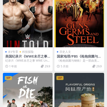
永V专享
科技探险
历史人文
美国纪录片《WWE未尽之事/
国家地理/PBS《枪炮病菌与钢
美国职业摔角 WWE Untold 2
铁 Guns, Germs, and Steel
纪录片《WWE未尽之事 WWE Unto
《枪炮病菌与钢铁》是一部由美国
021》第1-4季全21集 英语中
2005》全3集 英语中字 1080
ld 2021》第1-4季全21集 《W...
演化生物学家贾雷德·戴蒙德（Jared
1 年前
29.9
5 月前
29.9
英双字 官方纯净版 1080P/M
P/MP4/2.54G 人类文明进化
Diamo...
KV/38.2G
纪录片
VIP
VIP