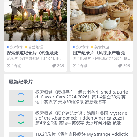
永V专享
自然地理
永V专享
美食旅游
探索频道纪录片《钓鱼敢死队/
国产纪录片《风味原产地·湖
誓死不空军 Fish or Die 201
北/湖北美食 Flavorful Origin
纪录片《钓鱼敢死队 Fish or Die 20
国产纪录片《风味原产地·湖北 Flav
9》第一季全10集 英语中英双
s 2023》全10集 国语中字 4K
19》第一季全10集 《钓鱼敢死...
orful Origins 2023》全1...
1 年前
29.9
1 年前
29.9
字 无水印纯净版 1080P/MK
超清/2160P/MP4/3.51G
V/50.1G
最新纪录片
探索频道《废棚寻车：经典老爷车 Shed & Burie
d: Classic Cars 2024-2026》第1-4集全38集 英
语中英双字 无水印纯净版 翻新老爷车
探索频道《废弃建筑之谜：隐藏的美国 Mysterie
s of the Abandoned: Hidden America 2025》
第4季全9集 英语中英双字 无水印纯净版 被遗弃
之谜
TLC纪录片《我的奇怪癖好 My Strange Addictio