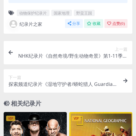
动物保护纪录片
国家地理
野蛮王国
纪录片之家
分享
收藏
点赞(
0
)
上一篇
NHK纪录片《自然奇境/野生动物奇景》第1-11季全
117集 英语中英双字 1080P/MP4/51.9G
下一篇
探索频道纪录片《湿地守护者/蟒蛇猎人 Guardians
of the Glades 2020》第1-2季全18集 英语中英双字
官方纯净版 1080P/MKV/76.1G
相关纪录片
VIP
VIP