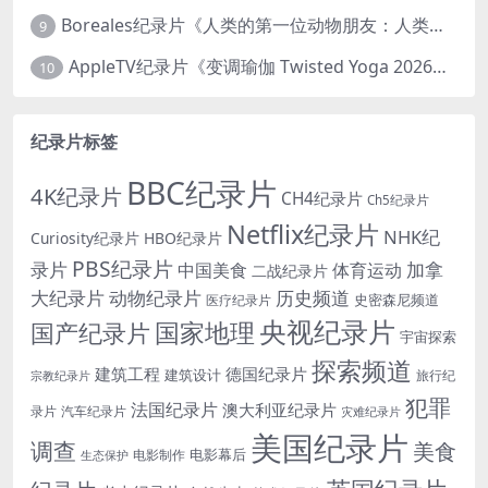
Boreales纪录片《人类的第一位动物朋友：人类和狗的神奇故事 Man’s First Friend 2018》英语中英双字 1080P/MP4/1.8G 狗的神奇故事
9
AppleTV纪录片《变调瑜伽 Twisted Yoga 2026》全3集 英语中英双字 无水印纯净版 1080P/MKV/10G 瑜伽大师背后的真相
10
纪录片标签
BBC纪录片
4K纪录片
CH4纪录片
Ch5纪录片
Netflix纪录片
NHK纪
Curiosity纪录片
HBO纪录片
PBS纪录片
录片
加拿
中国美食
体育运动
二战纪录片
大纪录片
动物纪录片
历史频道
史密森尼频道
医疗纪录片
央视纪录片
国家地理
国产纪录片
宇宙探索
探索频道
建筑工程
德国纪录片
建筑设计
旅行纪
宗教纪录片
犯罪
法国纪录片
澳大利亚纪录片
录片
汽车纪录片
灾难纪录片
美国纪录片
调查
美食
电影幕后
电影制作
生态保护