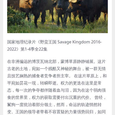
国家地理纪录片《野蛮王国 Savage Kingdom 2016-
2022》第1-4季全22集
在非洲偏远的博茨瓦纳北部，蒙博草原静静铺展。这片
古老的土地，宛如一个残酷又神秘的舞台，被一群无情
且技艺娴熟的捕食者竞争者所主宰。 在这片草原上，和
平宛如昙花一现，转瞬即逝。权力的更迭在这里是常
态，每一次的争夺都伴随着血与泪，因为在这个弱肉强
食的世界里，权力的获取需要付出沉重的代价。 曾经，
鬣狗一度统治着部分领土，然而，命运的轨迹悄然转
变。王国的领导者带着不容置疑的力量强势回归，如同