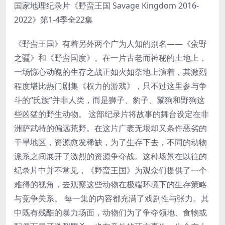
国家地理纪录片《野蛮王国 Savage Kingdom 2016-
2022》第1-4季全22集
《野蛮王国》有着另外两个广为人知的别名——《蛮野
之疆》和《野蛮国度》。在一片古老而神秘的土地上，
一场惊心动魄的生存之战正如火如荼地上演着，其激烈
程度堪比热门剧集《权力的游戏》，只不过这里参与争
斗的“氏族”并非人类，而是狮子、豹子、鬣狗和野狗这
些凶猛的野生动物。 这部纪录片将故事的舞台设定在非
洲萨武特的偏远荒野。在这片广袤无垠却又条件恶劣的
干旱地区，资源愈发稀缺，为了生存下去，不同的动物
派系之间展开了激烈的资源争夺战。这种场景在以往的
纪录片中并不常见，《野蛮王国》为观众们提供了一个
难得的视角，去观察这些动物在极端环境下的生存策略
与竞争关系。 每一集的内容都充满了戏剧性与张力。其
中既有残酷的暴力场面，动物们为了争夺领地、食物或