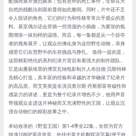
配偶而展开激烈厮杀；也有意外的死亡事件，生命在大
自然的残酷法则面前显得如此脆弱。同时，片中还不乏
令人惊讶的角色，它们的行为和性格常常出乎观众的意
料。甚至偶尔还会穿插一些浪漫的小插曲，为紧张的氛
围增添一抹别样的温情。而且，每一集都是从一个掠夺
者的视角展开，让观众仿佛化身为这些野生动物，亲身
感受它们在荒野中的生存挑战与挣扎。 值得一提的是，
这部精彩绝伦的系列纪录片背后有着强大的制作团队。
它是由屡获殊荣的博茨瓦纳电影制片人布拉德·贝斯特林
克精心打造，其丰富的经验和卓越的才华确保了纪录片
的高品质。而艾美奖提名演员查尔斯·丹斯那富有磁性和
感染力的讲述，更是为整个纪录片增色不少，他用声音
带领观众走进这片神秘而又充满野性的王国，让观众沉
浸在动物们的精彩故事之中。
本站收录的《野蛮王国》第1-4季全22集，全部为官方
纯净1080P英语发音，外挂中英文机翻双语字幕(便于收