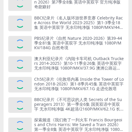
n 2026》第7季全8集 英语中英双字 官方纯净版
奇葩癖好
BBC纪录片《名人版环游世界竞赛 Celebrity Rac
e Across the World 2023-2025》第1-3季全18
集 英语中英双字 无水印纯净版 1080P/MKV/44.8
G 旅行竞赛
PBS纪录片《自然 Nature 2020-2026》第39-44
季全81集 英语中英双字 无水印纯净版 1080P/M
KV/184G 自然奇境
澳大利亚纪录片《内陆卡车司机 Outback Trucke
rs 2014-2025》第10-11季全26集 英语中英双字
无水印纯净版 1080P/MKV/37.9G 澳洲公路运输
业
Ch5纪录片《伦敦塔内幕 Inside the Tower of Lo
ndon 2018-2026》第1-8季共45集 英语中英双字
无水印纯净版 1080P/MKV/67.1G 走进伦敦塔
BBC纪录片《不可思议的人类 Secrets of the Su
peragers 2013》第一季全6集 国英双语中英双
字 无水印纯净版 4K超清/2160P/MKV/62.1G 长
寿的秘诀
探索频道《我们救了一列火车 Francis Bourgeoi
s and Chris Harris: We Saved a Train 2026》
第一季全8集 英语中英双字 无水印纯净版 1080P/