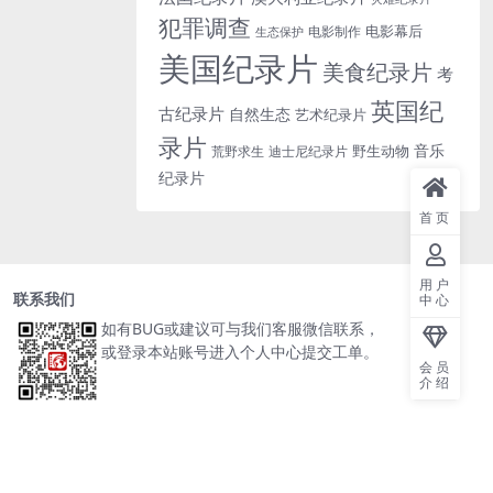
犯罪调查
电影幕后
电影制作
生态保护
美国纪录片
美食纪录片
考
英国纪
古纪录片
自然生态
艺术纪录片
录片
音乐
野生动物
迪士尼纪录片
荒野求生
纪录片
首页
用户
联系我们
中心
如有BUG或建议可与我们客服微信联系，
或登录本站账号进入个人中心提交工单。
会员
介绍