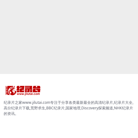
纪录片之家www.jilutai.com专注于分享各类最新最全的高清纪录片,纪录片大全,
高分纪录片下载,荒野求生,BBC纪录片,国家地理,Discovery探索频道,NHK纪录片
的资讯。