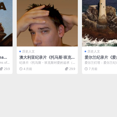
历史人文
历史人文
ams
澳大利亚纪录片《托马斯·班克斯
爱尔兰纪录片《爱
中英双
对爱的追求 Thomas Banks’ Q
塔 Great Lightho
 of C
纪录片《托马斯・班克斯对爱的追求（T
爱尔兰灯塔：爱尔兰纪
/3.5
uest for Love 2019》英语中
and 2018》全4
homas Banks’ Que...
伟大灯塔Great Lighthous
29.9
4 月前
29.9
7 月前
英双字 官方纯净版 1080P/MK
字 无水印纯净版 10
V/780M 同性纪录片
2.4G 爱尔兰灯塔