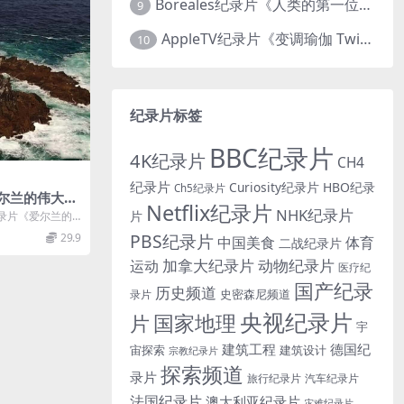
Boreales纪录片《人类的第一位动物朋友：人类和狗的神奇故事 Man’s First Friend 2018》英语中英双字 1080P/MP4/1.8G 狗的神奇故事
9
AppleTV纪录片《变调瑜伽 Twisted Yoga 2026》全3集 英语中英双字 无水印纯净版 1080P/MKV/10G 瑜伽大师背后的真相
10
纪录片标签
BBC纪录片
4K纪录片
CH4
纪录片
Curiosity纪录片
HBO纪录
Ch5纪录片
尔兰的伟大灯
Netflix纪录片
NHK纪录片
uses of Irel
片
录片《爱尔兰的
集 英语中英双
es o...
PBS纪录片
29.9
中国美食
体育
二战纪录片
80P/MKV/1
加拿大纪录片
动物纪录片
运动
医疗纪
国产纪录
历史频道
史密森尼频道
录片
央视纪录片
国家地理
片
宇
建筑工程
德国纪
宙探索
建筑设计
宗教纪录片
探索频道
录片
旅行纪录片
汽车纪录片
法国纪录片
澳大利亚纪录片
灾难纪录片