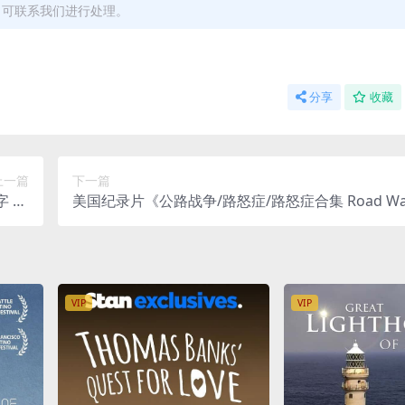
，可联系我们进行处理。
分享
收藏
上一篇
下一篇
 10
美国纪录片《公路战争/路怒症/路怒症合集 Road Wars
片下载
2》第一季全15集 英语中英双字 纯净版 720P/MKV/4
VIP
VIP