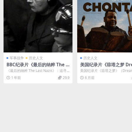
军事战争
历史人文
历史人文
BBC纪录片《最后的纳粹 The L
美国纪录片《琼塔之梦 Dre
ast Nazis》全3集 英语双字 M
of Chonta 2019》英语
《最后的纳粹 The Last Nazis》：追寻
美国纪录片《琼塔之梦》（Dreams
KV高清 纳粹纪录片下载
字 官方纯净版 1080P/MKV
历史正义的最后机会 BBC纪录...
honta 2019） 这部记录移...
1 年前
29.9
6 月前
G 音乐的力量