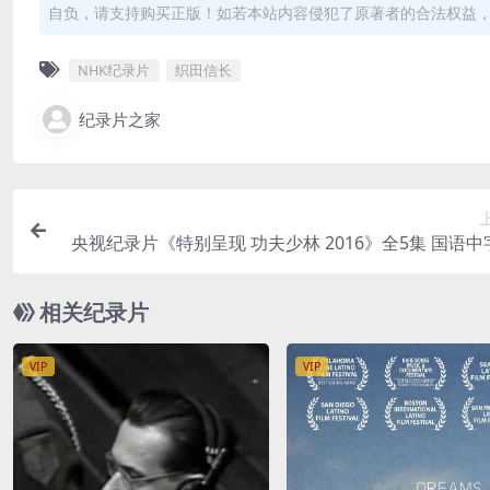
自负，请支持购买正版！如若本站内容侵犯了原著者的合法权益
NHK纪录片
织田信长
纪录片之家
央视纪录片《特别呈现 功夫少林 2016》全5集 国语中字
80P/MKV/7.07G 中国传统功夫纪录
相关纪录片
VIP
VIP