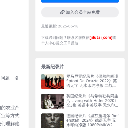
加入会员全站免费
最近更新:
2025-06-18
下载遇到问题？联系客服微信
[jilutai_com]
或
个人中心提交工单反馈
最新纪录片
罗马尼亚纪录片《偶然的间谍
的问题，引
Spioni De Ocazie 2022》英
语无字 无水印纯净版 二战谍
报行动
英国纪录片《与希特勒共同生
活 Living with Hitler 2020》
全3集 英语中英双字 无水印纯
内的农业产
净版 1080P/MKV/13G 与希特
勒共存
工业等方式
德国纪录片《里芬施塔尔 Rief
enstahl 2024》德语无字 无
我们理解他
水印纯净版 1080P/MKV/2.12