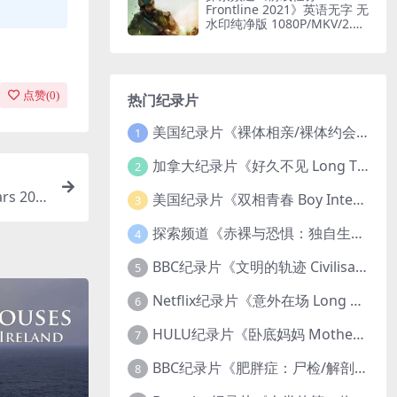
Frontline 2021》英语无字 无
水印纯净版 1080P/MKV/2.51
G 印度边境部队
点赞(
0
)
热门纪录片
美国纪录片《裸体相亲/裸体约会 Dating Naked 2014-2016》第1-3季全33集 英语中英双字 无水印纯净版 1080P/MKV/85.6G 裸体相亲真人秀
1
加拿大纪录片《好久不见 Long Time Comin 1993》英语中英双字 官方纯净版 1080P/MKV/1G 女同性艺术家
2
 202
美国纪录片《双相青春 Boy Interrupted 2009》英语中英双字 官方纯净版 1080P/MKV/1.43G 青少年躁郁症
3
.9G
探索频道《赤裸与恐惧：独自生存/赤裸荒野求生 Naked and Afraid: Solo 2023》第一季全8集 英语中英双字 官方纯净版 高码1080P/MKV/45.4G
4
BBC纪录片《文明的轨迹 Civilisations 1969》全13集 英语中英双字 高清收藏版 1080P/MKV/64.1G 西方艺术史话
5
Netflix纪录片《意外在场 Long Shot 2017》英语中字 720P/NKV/1.06GB 美国谋杀误判案件
6
HULU纪录片《卧底妈妈 Mother Undercover 2023》全4集 英语中英双字 官方纯净版 1080P/MKV/7.6G 拯救孩子
7
BBC纪录片《肥胖症：尸检/解剖肥胖 Obesity: The Post Mortem 2016》英语中英双字 无水印纯净版 1080P/MKV/1.03G
8