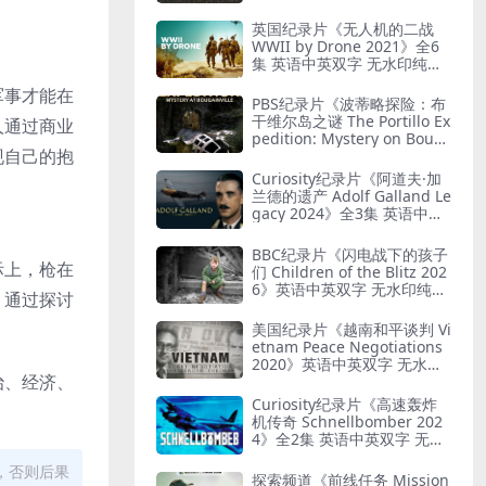
G 艺术与纳粹
英国纪录片《无人机的二战
WWII by Drone 2021》全6
集 英语中英双字 无水印纯净
版 1080P/MKV/19.7G 二战无
军事才能在
人机
PBS纪录片《波蒂略探险：布
干维尔岛之谜 The Portillo Ex
人通过商业
pedition: Mystery on Boug
现自己的抱
ainville Island 2019》英语
中英双字 无水印纯净版 1080
Curiosity纪录片《阿道夫·加
P/MKV/5.18G 山本五十六死
兰德的遗产 Adolf Galland Le
因
gacy 2024》全3集 英语中英
双字 无水印纯净版 1080P/M
KV/5.14G 王牌飞行员
BBC纪录片《闪电战下的孩子
际上，枪在
们 Children of the Blitz 202
6》英语中英双字 无水印纯净
。通过探讨
版 1080P/MKV/818M 战争下
的儿童
美国纪录片《越南和平谈判 Vi
etnam Peace Negotiations
2020》英语中英双字 无水印
治、经济、
纯净版 1080P/MKV/2.71G 越
南和平协议
Curiosity纪录片《高速轰炸
机传奇 Schnellbomber 202
4》全2集 英语中英双字 无水
印纯净版 1080P/MKV/1.6G
，否则后果
闪电轰炸机
探索频道《前线任务 Mission