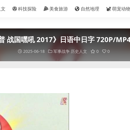
人文
科技探险
美食旅游
自然地理
萌宠动
战国嘿吼 2017》日语中日字 720P/MP4
2025-06-18
军事战争
历史人文
0
0