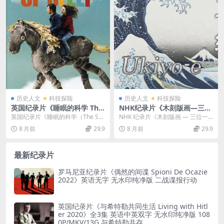
历史人文
科技探险
历史人文
科技探险
英国纪录片《睡眠的科学 The
NHK纪录片《木刻版画—三位
Science of Sleep 2016》英语
一体的手工之美 Woodblock
英国纪录片《睡眠的科学（The Sci
NHK 纪录片《木刻版画 — 三位一
中英双字 官方纯净版 1080P/
Prints Beauty in the Hands
ence of Sleep 2016）》，...
体的手工之美》：解锁日本传统木
8 月前
29.9
8 月前
29.9
MKV/693M 睡眠的科学
of a Trinity of Artists 201
板印刷的匠心密...
7》英语无字 720P/MP4/454
MB 日本木板印刷
最新纪录片
罗马尼亚纪录片《偶然的间谍 Spioni De Ocazie
2022》英语无字 无水印纯净版 二战谍报行动
英国纪录片《与希特勒共同生活 Living with Hitl
er 2020》全3集 英语中英双字 无水印纯净版 108
0P/MKV/13G 与希特勒共存