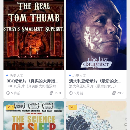
历史人文
历史人文
BBC纪录片《真实的大拇指汤
澳大利亚纪录片《最后的女儿
姆：史上最小的侏儒明星 The
The Last Daughter 2022》
BBC 纪录片《真实的大拇指汤姆：
澳大利亚纪录片《最后的女儿》（T
Real Tom Thumb History’s
英语中英双字 官方纯净版 108
史上最小的侏儒明星》（The Real
he Last Daughter 2022）：身...
5 月前
29.9
5 月前
29.9
Smallest Superstar 2014》
0P/MKV/1.6G 被隐藏的身份
Tom...
英语英字 720P/MKV/1.67G
大拇指汤姆纪录片下载
VIP
VIP