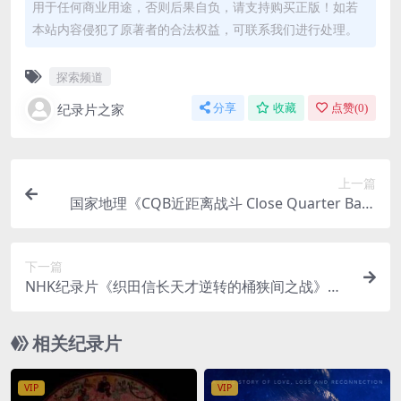
用于任何商业用途，否则后果自负，请支持购买正版！如若
本站内容侵犯了原著者的合法权益，可联系我们进行处理。
探索频道
纪录片之家
分享
收藏
点赞(
0
)
上一篇
国家地理《CQB近距离战斗 Close Quarter Battl
e》全10集 英语中字 720P/MP4/6.12G 战争纪录片
下载
下一篇
NHK纪录片《织田信长天才逆转的桶狭间之战》日
文中字 720P高清 日本历史纪录片
相关纪录片
VIP
VIP