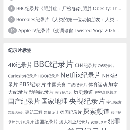
BBC纪录片《肥胖症：尸检/解剖肥胖 Obesity: The Post Mortem 2016》英语中英双字 无水印纯净版 1080P/MKV/1.03G
8
Boreales纪录片《人类的第一位动物朋友：人类和狗的神奇故事 Man’s First Friend 2018》英语中英双字 1080P/MP4/1.8G 狗的神奇故事
9
AppleTV纪录片《变调瑜伽 Twisted Yoga 2026》全3集 英语中英双字 无水印纯净版 1080P/MKV/10G 瑜伽大师背后的真相
10
纪录片标签
BBC纪录片
4K纪录片
CH4纪录片
Ch5纪录片
Netflix纪录片
NHK纪
Curiosity纪录片
HBO纪录片
PBS纪录片
录片
加拿
中国美食
体育运动
二战纪录片
大纪录片
动物纪录片
历史频道
史密森尼频道
医疗纪录片
央视纪录片
国家地理
国产纪录片
宇宙探索
探索频道
建筑工程
德国纪录片
建筑设计
旅行纪
宗教纪录片
犯罪
法国纪录片
澳大利亚纪录片
录片
汽车纪录片
灾难纪录片