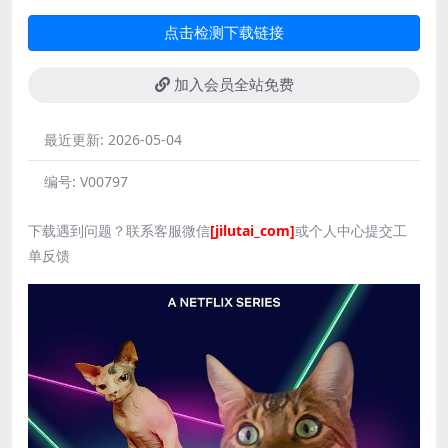
点击检测下载链接
加入会员全站免费
最近更新:
2026-05-04
编号:
V00797
下载遇到问题？联系客服微信
[jilutai_com]
或个人中心提交工
单反馈