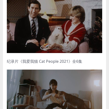
纪录片《我爱我猫 Cat People 2021》全6集