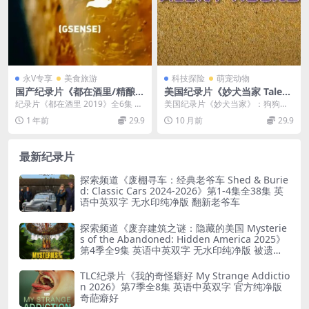
永V专享
美食旅游
科技探险
萌宠动物
国产纪录片《都在酒里/精酿啤
美国纪录片《妙犬当家 Talent
酒 2019》全6集 国语中字 4K
Hounds》国语中字 央视引进
纪录片《都在酒里 2019》全6集 纪
美国纪录片《妙犬当家》：狗狗的
超清/2160P/MP4/5.5G
版 1080P/TS/3.16G 人类和狗
录片《都在酒里 2019》一共有6
“天赋图鉴”与人类的“情感羁绊” 从导
1 年前
29.9
10 月前
29.9
之间的关系
集。 机...
盲犬为视障者...
最新纪录片
探索频道《废棚寻车：经典老爷车 Shed & Burie
d: Classic Cars 2024-2026》第1-4集全38集 英
语中英双字 无水印纯净版 翻新老爷车
探索频道《废弃建筑之谜：隐藏的美国 Mysterie
s of the Abandoned: Hidden America 2025》
第4季全9集 英语中英双字 无水印纯净版 被遗弃
之谜
TLC纪录片《我的奇怪癖好 My Strange Addictio
n 2026》第7季全8集 英语中英双字 官方纯净版
奇葩癖好