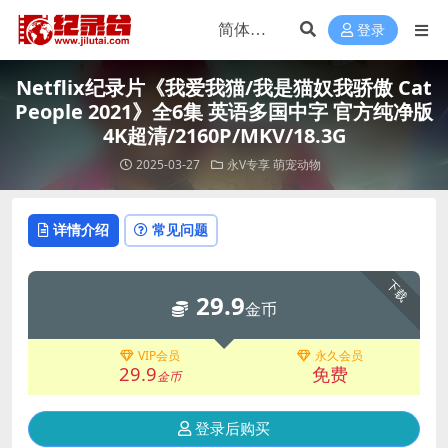
登录
Netflix纪录片《我爱我猫/我是猫奴我骄傲 Cat
People 2021》全6集 英语多国中字 官方纯净版
4K超清/2160P/MKV/18.3G
2025-03-27
永V专享
萌宠动物
详情介绍
常见问题
下载
29.9
金币
VIP会员
永久会员
29.9
免费
金币
登录后购买