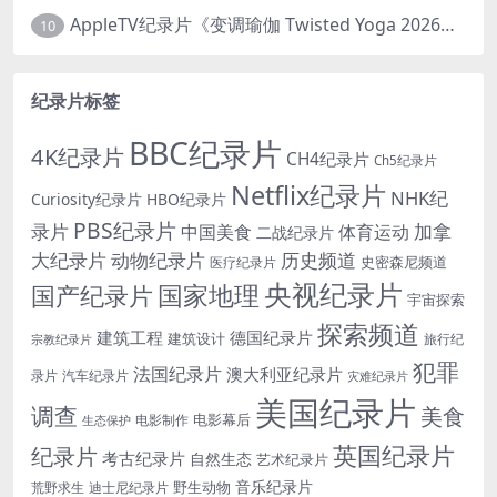
AppleTV纪录片《变调瑜伽 Twisted Yoga 2026》全3集 英语中英双字 无水印纯净版 1080P/MKV/10G 瑜伽大师背后的真相
10
纪录片标签
BBC纪录片
4K纪录片
CH4纪录片
Ch5纪录片
Netflix纪录片
NHK纪
Curiosity纪录片
HBO纪录片
PBS纪录片
录片
加拿
中国美食
体育运动
二战纪录片
大纪录片
动物纪录片
历史频道
史密森尼频道
医疗纪录片
央视纪录片
国家地理
国产纪录片
宇宙探索
探索频道
建筑工程
德国纪录片
建筑设计
旅行纪
宗教纪录片
犯罪
法国纪录片
澳大利亚纪录片
录片
汽车纪录片
灾难纪录片
美国纪录片
调查
美食
电影幕后
电影制作
生态保护
英国纪录片
纪录片
考古纪录片
自然生态
艺术纪录片
音乐纪录片
野生动物
迪士尼纪录片
荒野求生