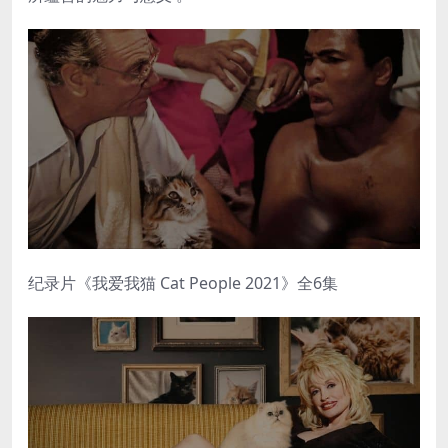
纪录片《我爱我猫 Cat People 2021》全6集