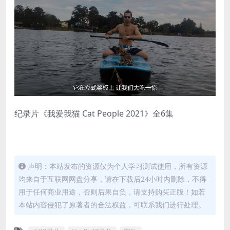
纪录片《我爱我猫 Cat People 2021》全6集
声明：本站发布的资源仅为个人学习测试使用，所有资源
均来自于互联网网盘分享，请在下载后24小时内删除，不得
用于任何商业用途，否则后果自负，请支持购买正版！如若
本站内容侵犯了原著者的合法权益，可联系我们进行处理。