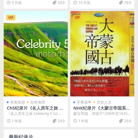
9 月前
29.9
10 月前
29.9
印纯净版 1080P/MKV/10.7G
美食纪录片下载
外星人披露
VIP
VIP
美食旅游
自然地理
军事战争
历史人文
Ch5纪录片《名人房车之旅 Ce
NHK纪录片《大蒙古帝国系列
lebrity 5 Go Motorhoming
大モンゴル》全5集 日语中字
《名人房车之旅 Celebrity 5 Go Mo
蒙古帝国，存续于1206年至1635
2017》全4集 英语英字 720P/
标清百度网盘下载
torhoming 2017》...
年，堪称世界历史上疆域最为广袤
1 年前
29.9
1 年前
29.9
MKV/4.1GB 房车游记
的帝国。它的版...
最新纪录片