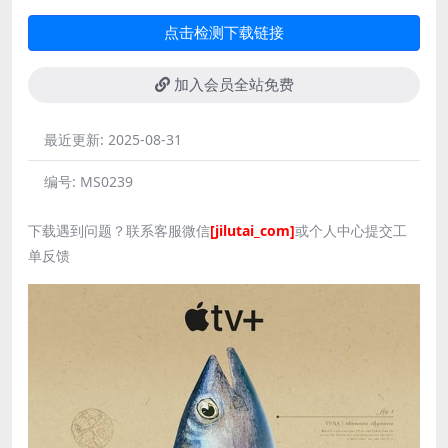
点击检测下载链接
加入会员全站免费
最近更新:
2025-08-31
编号:
MS0239
下载遇到问题？联系客服微信
[jilutai_com]
或个人中心提交工
单反馈