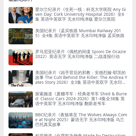
爱尔兰纪录片《生死一线：科克大学医院 Any Gi
ven Day: Cork University Hospital 2026》全6
集 英语中英双字 无水印纯净版 爱尔兰医院
美国纪录片《孟买铁路 Mumbai Railway 201
5》全4集 英语中英双字 无水印纯净版 孟买铁路
罗马尼亚纪录片《偶然的间谍 Spioni De Ocazie
2022》英语无字 无水印纯净版 二战谍报行动
美国纪录片《凶手背后的邪教：安德烈娅·耶茨的
故事 The Cult Behind the Killer: The Andrea Y
ates Story 2026》全3集 英语中英双字 无水印纯
净版 精神控制
探索频道《废棚寻车：经典老爷车 Shed & Burie
d: Classic Cars 2024-2026》第1-4集全38集 英
语中英双字 无水印纯净版 翻新老爷车
BBC纪录片《夜狼将至 The Wolves Always Com
e at Night 2025》蒙语无字 无水印纯净版 乌兰
巴托真实故事
科学频道《化腐朽为神奇 Made by Destruction