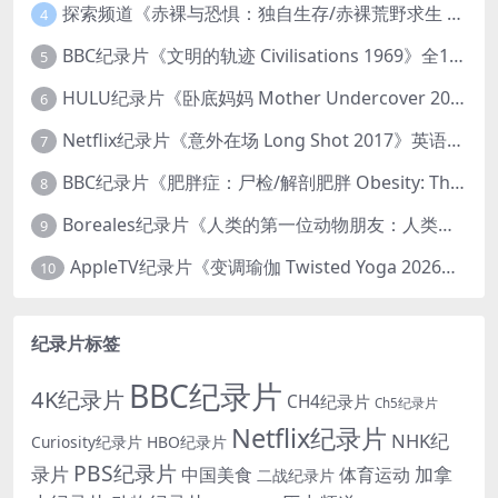
探索频道《赤裸与恐惧：独自生存/赤裸荒野求生 Naked and Afraid: Solo 2023》第一季全8集 英语中英双字 官方纯净版 高码1080P/MKV/45.4G
4
BBC纪录片《文明的轨迹 Civilisations 1969》全13集 英语中英双字 高清收藏版 1080P/MKV/64.1G 西方艺术史话
5
HULU纪录片《卧底妈妈 Mother Undercover 2023》全4集 英语中英双字 官方纯净版 1080P/MKV/7.6G 拯救孩子
6
Netflix纪录片《意外在场 Long Shot 2017》英语中字 720P/NKV/1.06GB 美国谋杀误判案件
7
BBC纪录片《肥胖症：尸检/解剖肥胖 Obesity: The Post Mortem 2016》英语中英双字 无水印纯净版 1080P/MKV/1.03G
8
Boreales纪录片《人类的第一位动物朋友：人类和狗的神奇故事 Man’s First Friend 2018》英语中英双字 1080P/MP4/1.8G 狗的神奇故事
9
AppleTV纪录片《变调瑜伽 Twisted Yoga 2026》全3集 英语中英双字 无水印纯净版 1080P/MKV/10G 瑜伽大师背后的真相
10
纪录片标签
BBC纪录片
4K纪录片
CH4纪录片
Ch5纪录片
Netflix纪录片
NHK纪
Curiosity纪录片
HBO纪录片
PBS纪录片
录片
加拿
中国美食
体育运动
二战纪录片