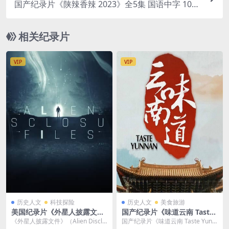
国产纪录片《陕辣香辣 2023》全5集 国语中字 108
0P/MP4/1.32G 陕西美食
相关纪录片
VIP
VIP
历史人文
科技探险
历史人文
美食旅游
美国纪录片《外星人披露文件
国产纪录片《味道云南 Taste
Alien Disclosure Files 202
YunNan 2013》全10集 国语
《外星人披露文件》（Alien Disclo
国产纪录片《味道云南 Taste YunN
4》全13集 英语中英双字 无水
中字 1080P/MP4/11.5G 云南
sure Files 2024）全1...
an 2013》全 10 集 国语中字...