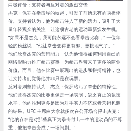
两极评价：支持者与反对者的激烈交锋
杰克・保罗在拳击界的崛起，引发了前所未有的两极评
价。支持者认为，他为拳击注入了新的活力，吸引了大
量年轻观众的关注，让这项古老的运动重新焕发生机。
“如果不是杰克，我可能永远不会看拳击比赛，” 一位年
轻的粉丝说，“他让拳击变得更有趣、更接地气了。”
他们欣赏杰克的营销能力，认为他懂得如何利用自己的
网络影响力推广拳击赛事，为拳击界带来了更多的商业
价值。而且，他在比赛中展现出的进步和拼搏精神，也
让支持者们觉得他并非只是在玩票。
反对者则坚持认为，杰克・保罗玷污了拳击的纯粹性。
他们觉得杰克的比赛更像是一场表演，缺乏真正的竞技
水平，他的胜利更多是因为对手实力不济或者营销包装
的结果。UFC 主席白大拿就多次在公开场合抨击杰克：
“他的存在是对那些真正为拳击付出一生的运动员的不尊
重，他把拳击变成了一场闹剧。”