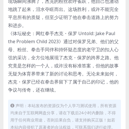
现场瞬间沸腾了，杰克的粉丝欢呼雀跃，他自己也激动
地跳了起来，泪水夺眶而出。这场胜利，或许不能完全
平息所有的质疑，但至少证明了他在拳击道路上的努力
和进步。
《体坛秘史：网红拳手杰克・保罗 Untold: Jake Paul
the Problem Child 2023》通过对保罗兄弟、他们的父
母、粉丝、拳击手同伴和持怀疑态度的老守卫的扣人心
弦的采访，全方位地展现了杰克・保罗的跨界之路。他
究竟是怎样的一个人，或许没有标准答案，但他的故事
无疑为体育界带来了新的讨论和思考。无论未来如何，
杰克・保罗已经在拳击界留下了属于自己的印记，他的
争议与传奇，还在继续。
声明：本站发布的资源仅为个人学习测试使用，所有资源
均来自于互联网网盘分享，请在下载后24小时内删除，不得
用于任何商业用途，否则后果自负，请支持购买正版！如若
本站内容侵犯了原著者的合法权益，可联系我们进行处理。