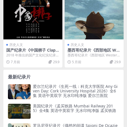
历史人文
历史人文
国产纪录片《中国梆子 Clapp
墨西哥纪录片《西部地区 Wes
er Opera Of China 2018》全
tern 2015》英语中英双字 官
2018 年推出的国产文化纪实纪录片
墨西哥纪录片《西部地区 Western
6集 国语中字 1080P/MP4/4.
方纯净版 1080P/MKV/3.68G
《中国梆子》（Clapper Opera O...
2015》：边境城镇的生活与挑战 2
7 月前
29.9
5 月前
29.9
92G 梆子声腔艺术
牛仔和执法者
01...
最新纪录片
爱尔兰纪录片《生死一线：科克大学医院 Any Gi
ven Day: Cork University Hospital 2026》全6
集 英语中英双字 无水印纯净版 爱尔兰医院
美国纪录片《孟买铁路 Mumbai Railway 201
5》全4集 英语中英双字 无水印纯净版 孟买铁路
罗马尼亚纪录片《偶然的间谍 Spioni De Ocazie