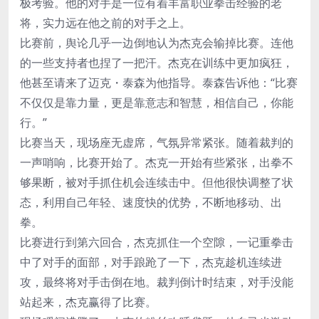
极考验。他的对手是一位有着丰富职业拳击经验的老
将，实力远在他之前的对手之上。
比赛前，舆论几乎一边倒地认为杰克会输掉比赛。连他
的一些支持者也捏了一把汗。杰克在训练中更加疯狂，
他甚至请来了迈克・泰森为他指导。泰森告诉他：“比赛
不仅仅是靠力量，更是靠意志和智慧，相信自己，你能
行。”
比赛当天，现场座无虚席，气氛异常紧张。随着裁判的
一声哨响，比赛开始了。杰克一开始有些紧张，出拳不
够果断，被对手抓住机会连续击中。但他很快调整了状
态，利用自己年轻、速度快的优势，不断地移动、出
拳。
比赛进行到第六回合，杰克抓住一个空隙，一记重拳击
中了对手的面部，对手踉跄了一下，杰克趁机连续进
攻，最终将对手击倒在地。裁判倒计时结束，对手没能
站起来，杰克赢得了比赛。