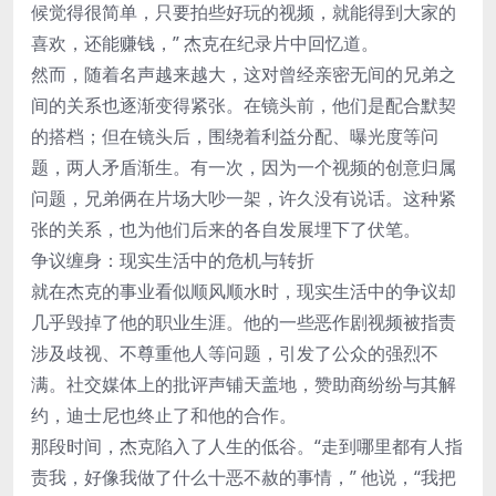
候觉得很简单，只要拍些好玩的视频，就能得到大家的
喜欢，还能赚钱，” 杰克在纪录片中回忆道。
然而，随着名声越来越大，这对曾经亲密无间的兄弟之
间的关系也逐渐变得紧张。在镜头前，他们是配合默契
的搭档；但在镜头后，围绕着利益分配、曝光度等问
题，两人矛盾渐生。有一次，因为一个视频的创意归属
问题，兄弟俩在片场大吵一架，许久没有说话。这种紧
张的关系，也为他们后来的各自发展埋下了伏笔。
争议缠身：现实生活中的危机与转折
就在杰克的事业看似顺风顺水时，现实生活中的争议却
几乎毁掉了他的职业生涯。他的一些恶作剧视频被指责
涉及歧视、不尊重他人等问题，引发了公众的强烈不
满。社交媒体上的批评声铺天盖地，赞助商纷纷与其解
约，迪士尼也终止了和他的合作。
那段时间，杰克陷入了人生的低谷。“走到哪里都有人指
责我，好像我做了什么十恶不赦的事情，” 他说，“我把