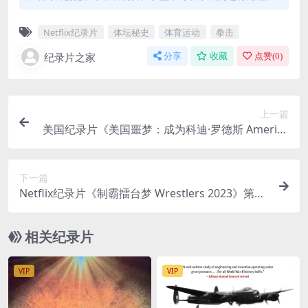
Netflix纪录片
体坛秘史
体育运动
拳击
纪录片之家
分享
收藏
点赞(
0
)
上一篇
美国纪录片《美国噩梦：成为科迪·罗德斯 America
n Nightmare: Becoming Cody Rhodes 2023》英
语中英双字 官方纯净版 1080P/MKV/3.19G 职业摔
下一篇
跤
Netflix纪录片《制霸擂台梦 Wrestlers 2023》第一
季全7集 英语多国中字 无水印纯净版 1080P/MKV/
20.9G 摔跤手的挑战
相关纪录片
VIP
VIP