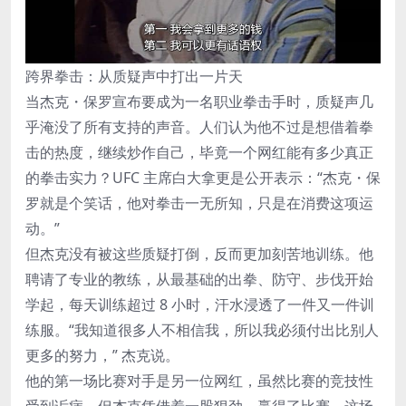
跨界拳击：从质疑声中打出一片天
当杰克・保罗宣布要成为一名职业拳击手时，质疑声几
乎淹没了所有支持的声音。人们认为他不过是想借着拳
击的热度，继续炒作自己，毕竟一个网红能有多少真正
的拳击实力？UFC 主席白大拿更是公开表示：“杰克・保
罗就是个笑话，他对拳击一无所知，只是在消费这项运
动。”
但杰克没有被这些质疑打倒，反而更加刻苦地训练。他
聘请了专业的教练，从最基础的出拳、防守、步伐开始
学起，每天训练超过 8 小时，汗水浸透了一件又一件训
练服。“我知道很多人不相信我，所以我必须付出比别人
更多的努力，” 杰克说。
他的第一场比赛对手是另一位网红，虽然比赛的竞技性
受到诟病，但杰克凭借着一股狠劲，赢得了比赛。这场