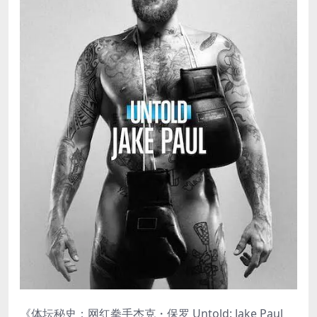
《体坛秘史：网红拳手杰克・保罗 Untold: Jake Paul