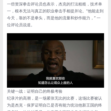
一些资深拳击评论员也表示，杰克的打法粗糙，技术单
一，根本无法与真正的职业拳击手相提并论。“他能走到
今天，靠的不是拳头，而是他的流量和炒作能力，” 一
位评论员说道。
关键一战：证明自己的终极考验
纪录片的高潮，是一场紧张无比的比赛，这场比赛被认
为是杰克・保罗证明自己是否有能力统治他新王国的终