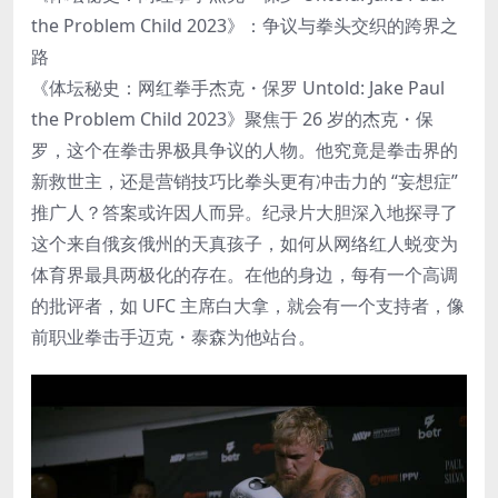
the Problem Child 2023》：争议与拳头交织的跨界之
路
《体坛秘史：网红拳手杰克・保罗 Untold: Jake Paul
the Problem Child 2023》聚焦于 26 岁的杰克・保
罗，这个在拳击界极具争议的人物。他究竟是拳击界的
新救世主，还是营销技巧比拳头更有冲击力的 “妄想症”
推广人？答案或许因人而异。纪录片大胆深入地探寻了
这个来自俄亥俄州的天真孩子，如何从网络红人蜕变为
体育界最具两极化的存在。在他的身边，每有一个高调
的批评者，如 UFC 主席白大拿，就会有一个支持者，像
前职业拳击手迈克・泰森为他站台。