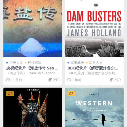
历史人文
科技探险
军事战争
历史人文
央视纪录片《海盐传奇 Sea Sa
BBC纪录片《解密轰炸鲁尔水
lt Legend》全5集 汉语中字 1
坝 Dambusters Declassified
《海盐传奇》（Sea Salt Legend）
BBC纪录片《解密轰炸鲁尔水坝 Da
080P高清 海盐纪录片下载
2010》英语中英双字 720P/M
是央视推出的一部5集纪录片，首次
mbusters Declassified ...
11 月前
29.9
1 年前
29.9
KV/666M 二战炸弹技术
以...
VIP
VIP