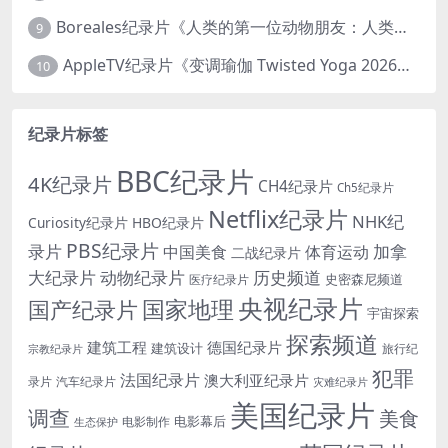
Boreales纪录片《人类的第一位动物朋友：人类和狗的神奇故事 Man’s First Friend 2018》英语中英双字 1080P/MP4/1.8G 狗的神奇故事
9
AppleTV纪录片《变调瑜伽 Twisted Yoga 2026》全3集 英语中英双字 无水印纯净版 1080P/MKV/10G 瑜伽大师背后的真相
10
纪录片标签
BBC纪录片
4K纪录片
CH4纪录片
Ch5纪录片
Netflix纪录片
NHK纪
Curiosity纪录片
HBO纪录片
PBS纪录片
录片
加拿
中国美食
体育运动
二战纪录片
大纪录片
动物纪录片
历史频道
史密森尼频道
医疗纪录片
央视纪录片
国家地理
国产纪录片
宇宙探索
探索频道
建筑工程
德国纪录片
建筑设计
旅行纪
宗教纪录片
犯罪
法国纪录片
澳大利亚纪录片
录片
汽车纪录片
灾难纪录片
美国纪录片
调查
美食
电影幕后
电影制作
生态保护