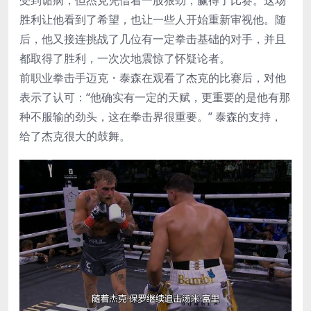
胜利让他看到了希望，也让一些人开始重新审视他。随
后，他又接连挑战了几位有一定拳击基础的对手，并且
都取得了胜利，一次次地震惊了怀疑论者。
前职业拳击手迈克・泰森在观看了杰克的比赛后，对他
表示了认可：“他确实有一定的天赋，更重要的是他有那
种不服输的劲头，这在拳击界很重要。” 泰森的支持，
给了杰克很大的鼓舞。