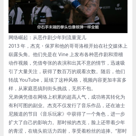
网络崛起：从恶作剧少年到流量宠儿
2013 年，杰克・保罗和他的哥哥洛根开始在社交媒体上
崭露头角。他们先是在 Vine 上发布各种恶作剧和滑稽
动作视频，凭借夸张的表演和出其不意的情节，迅速吸
引了大量关注，获得了数百万的观看次数。随后，他们
转战 YouTube，延续了这种风格，视频内容更加丰富多
样，从家庭恶搞到街头挑战，无所不包。
兄弟俩凭借在网络上积累的超高人气，成功将其转化为
有利可图的副业。杰克不仅发行了音乐作品，还在迪士
尼频道的节目《音乐玩家》中获得了一个角色，进一步
扩大了自己的影响力。那时候的杰克，脸上还带着少年
的青涩，在镜头前活力四射，享受着粉丝的追捧。“那时