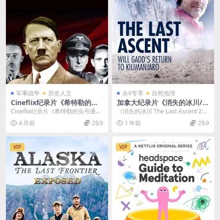
军事战争
历史人文
永V专享
自然地理
Cineflix纪录片《希特勒的头
加拿大纪录片《消失的冰川/气
号通缉犯 Hitler’s Most Wan
候变化的残酷后果 The Last A
Cineflix纪录片《希特勒的头号通缉
《消失的冰川 The Last Ascent 202
ted 2019》全10集 英语中英
scent 2020》英语中英双字 4
犯 Hitler’s Mos...
0》：见证冰川消逝，警示气候...
4 月前
29.9
1 年前
29.9
双字 无水印纯净版 1080P/M
K高清/MP4/5.47G
KV/18.8G 纳粹战犯
VIP
VIP