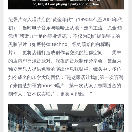
纪录片深入唱片店的“黄金年代”（1990年代至2000年代
初）：当时电子音乐与嘻哈正从地下走向主流，尤金·谭
凭借“感染力十足的职业道德”，不仅为DJ们提供罕见的
黑胶唱片（如底特律 techno、纽约嘻哈的白标唱
片），更将店铺打造成创作者交流的社群空间——周末
的店内即兴混音派对、深夜的音乐制作分享会，甚至为
独立音乐人提供免费的演出信息张贴栏。镜头中，多位
如今成名的加拿大DJ回忆：“是这家店让我们第一次听到
了来自芝加哥的house唱片，第一次认识了志同道合的
制作人，它不仅卖唱片，更卖‘可能性’。”