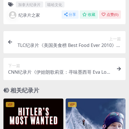
加拿大纪录片
嘻哈文化
纪录片之家
分享
收藏
点赞(
0
)
上一篇
TLC纪录片《美国美食榜 Best Food Ever 2010》全
6集 英语中英双字 官方纯净版 1080P/MKV/17.9G
美国美食
下一篇
CNN纪录片《伊娃朗歌莉亚：寻味墨西哥 Eva Long
oria: Searching for Mexico 2023》第一季全6集
英语中英双字 官方纯净版 1080P/MKV/17.4G 墨西
相关纪录片
哥美食
VIP
VIP