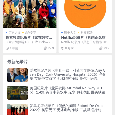
历史人文
永V专享
历史人文
科技探险
探索频道纪录片《家在阿拉斯
Netflix纪录片《冥想正念指南
加 Alaska: The Last Frontie
Headspace Guide to Medit
《家在阿拉斯加》（Life Below Zer
Netflix 纪录片《冥想正念指南 Hea
r 2011-2020》第1-10季全168
ation 2021》全8集 英语中英
o ）是一部颇受欢迎的真人秀节
dspace Guide to Me...
1 年前
29.9
8 月前
29.9
集 英语中字 720P/1080P/MP
双字 1080P/MP4/1.25G 冥想
目，...
4/262G 家在阿拉斯加
背后的好处和科学
最新纪录片
爱尔兰纪录片《生死一线：科克大学医院 Any Gi
ven Day: Cork University Hospital 2026》全6
集 英语中英双字 无水印纯净版 爱尔兰医院
美国纪录片《孟买铁路 Mumbai Railway 201
5》全4集 英语中英双字 无水印纯净版 孟买铁路
罗马尼亚纪录片《偶然的间谍 Spioni De Ocazie
2022》英语无字 无水印纯净版 二战谍报行动