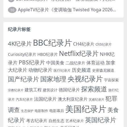
AppleTV纪录片《变调瑜伽 Twisted Yoga 2026》全3集 英语中英双字 无水印纯净版 1080P/MKV/10G 瑜伽大师背后的真相
10
纪录片标签
BBC纪录片
4K纪录片
CH4纪录片
Ch5纪录片
Netflix纪录片
NHK纪
Curiosity纪录片
HBO纪录片
PBS纪录片
录片
加拿
中国美食
体育运动
二战纪录片
大纪录片
动物纪录片
历史频道
史密森尼频道
医疗纪录片
央视纪录片
国家地理
国产纪录片
宇宙探索
探索频道
建筑工程
德国纪录片
建筑设计
旅行纪
宗教纪录片
犯罪
法国纪录片
澳大利亚纪录片
录片
汽车纪录片
灾难纪录片
美国纪录片
调查
美食
电影幕后
电影制作
生态保护
英国纪录片
纪录片
考古纪录片
自然生态
艺术纪录片