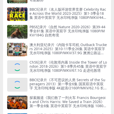
BBC纪录片《名人版环游世界竞赛 Celebrity Rac
e Across the World 2023-2025》第1-3季全18
集 英语中英双字 无水印纯净版 1080P/MKV/44.8
G 旅行竞赛
PBS纪录片《自然 Nature 2020-2026》第39-44
季全81集 英语中英双字 无水印纯净版 1080P/M
KV/184G 自然奇境
澳大利亚纪录片《内陆卡车司机 Outback Trucke
rs 2014-2025》第10-11季全26集 英语中英双字
无水印纯净版 1080P/MKV/37.9G 澳洲公路运输
业
Ch5纪录片《伦敦塔内幕 Inside the Tower of Lo
ndon 2018-2026》第1-8季共45集 英语中英双字
无水印纯净版 1080P/MKV/67.1G 走进伦敦塔
BBC纪录片《不可思议的人类 Secrets of the Su
peragers 2013》第一季全6集 国英双语中英双
字 无水印纯净版 4K超清/2160P/MKV/62.1G 长
寿的秘诀
探索频道《我们救了一列火车 Francis Bourgeoi
s and Chris Harris: We Saved a Train 2026》
第一季全8集 英语中英双字 无水印纯净版 1080P/
MKV/19.6G 火车修复