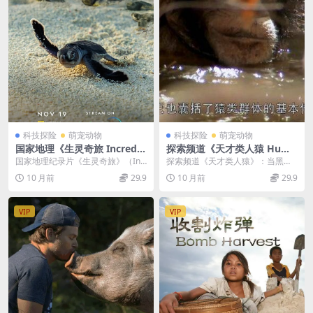
科技探险
萌宠动物
科技探险
萌宠动物
国家地理《生灵奇旅 Incredib
探索频道《天才类人猿 Huma
le Animal Journeys 2023》
n Ape 2008》英语中字 BTV
国家地理纪录片《生灵奇旅》（Inc
探索频道《天才类人猿》：当黑猩
全7集 多国语言多国字幕 无水
引进版 1080i/TS/2.85GB 揭
redible Animal Journeys...
猩挑战“人类中心主义” “人类与黑猩
10 月前
29.9
10 月前
29.9
印纯净版 720P/MKV/17.2G
秘类人猿
猩的基因差异仅...
动物冒险旅程
VIP
VIP