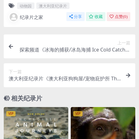
动物园
澳大利亚纪录片
纪录片之家
分享
收藏
点赞(
0
)
上一篇
探索频道《冰海的捕获/冰岛海捕 Ice Cold Catch》
第一季全13集 英语中英双字 官方纯净版 1080P/M
KV/37.6G
下一篇
澳大利亚纪录片《澳大利亚狗狗屋/宠物庇护所 The
Dog House Australia 2022》第1-2季全22集 英语
中英双字 1080P/MKV/36G
相关纪录片
VIP
VIP