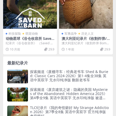
科技探险
萌宠动物
军事战争
历史人文
动物星球《谷仓收容所 Saved
澳大利亚纪录片《收割炸弹/越
By The Barn 2020》第一季全
战炸弹遗毒 Bomb Harvest 2
纪录片《谷仓收容所》 （Saved By
澳大利亚纪录片《收割炸弹 Bomb
12集 英语中英双字 官方纯净
007》英语中字 720P/MP4/1.
The Barn 2020）：放弃六位...
Harvest 2007》犹如一记沉重的警
10 月前
29.9
1 年前
29.9
版 1080P/MKV/36G 动物救助
1G
钟...
最新纪录片
探索频道《废棚寻车：经典老爷车 Shed & Burie
d: Classic Cars 2024-2026》第1-4集全38集 英
语中英双字 无水印纯净版 翻新老爷车
探索频道《废弃建筑之谜：隐藏的美国 Mysterie
s of the Abandoned: Hidden America 2025》
第4季全9集 英语中英双字 无水印纯净版 被遗弃
之谜
TLC纪录片《我的奇怪癖好 My Strange Addictio
n 2026》第7季全8集 英语中英双字 官方纯净版
奇葩癖好