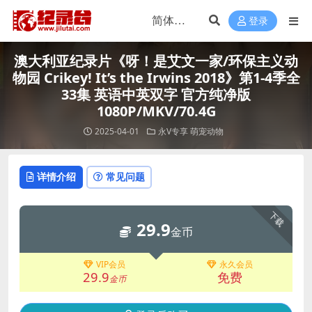
登录
澳大利亚纪录片《呀！是艾文一家/环保主义动
物园 Crikey! It’s the Irwins 2018》第1-4季全
33集 英语中英双字 官方纯净版
1080P/MKV/70.4G
2025-04-01
永V专享
萌宠动物
详情介绍
常见问题
下载
29.9
金币
VIP会员
永久会员
29.9
免费
金币