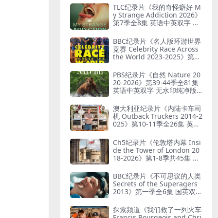
英双字 无水印纯净版 被遗弃
TLC纪录片《我的奇怪癖好 M
之谜
y Strange Addiction 2026》
第7季全8集 英语中英双字 官
方纯净版 奇葩癖好
BBC纪录片《名人版环游世界
竞赛 Celebrity Race Across
the World 2023-2025》第1-
3季全18集 英语中英双字 无
水印纯净版 1080P/MKV/44.8
PBS纪录片《自然 Nature 20
G 旅行竞赛
20-2026》第39-44季全81集
英语中英双字 无水印纯净版 1
080P/MKV/184G 自然奇境
澳大利亚纪录片《内陆卡车司
机 Outback Truckers 2014-2
025》第10-11季全26集 英语
中英双字 无水印纯净版 1080
P/MKV/37.9G 澳洲公路运输
Ch5纪录片《伦敦塔内幕 Insi
业
de the Tower of London 20
18-2026》第1-8季共45集 英
语中英双字 无水印纯净版 10
80P/MKV/67.1G 走进伦敦塔
BBC纪录片《不可思议的人类
Secrets of the Superagers
2013》第一季全6集 国英双语
中英双字 无水印纯净版 4K超
清/2160P/MKV/62.1G 长寿的
探索频道《我们救了一列火车
秘诀
Francis Bourgeois and Chri