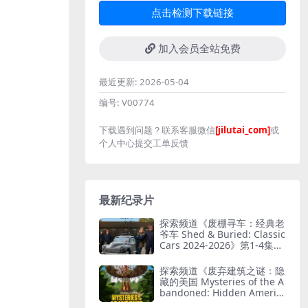
点击检测下载链接
加入会员全站免费
最近更新:
2026-05-04
编号:
V00774
下载遇到问题？联系客服微信
[jilutai_com]
或
个人中心提交工单反馈
最新纪录片
探索频道《废棚寻车：经典老
爷车 Shed & Buried: Classic
Cars 2024-2026》第1-4集全
38集 英语中英双字 无水印纯
净版 翻新老爷车
探索频道《废弃建筑之谜：隐
藏的美国 Mysteries of the A
bandoned: Hidden Americ
a 2025》第4季全9集 英语中