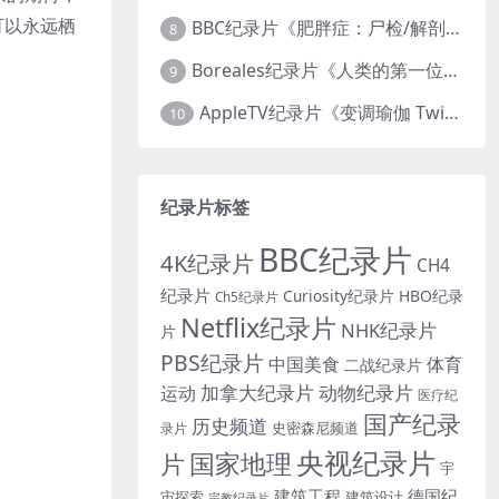
可以永远栖
BBC纪录片《肥胖症：尸检/解剖肥胖 Obesity: The Post Mortem 2016》英语中英双字 无水印纯净版 1080P/MKV/1.03G
8
Boreales纪录片《人类的第一位动物朋友：人类和狗的神奇故事 Man’s First Friend 2018》英语中英双字 1080P/MP4/1.8G 狗的神奇故事
9
AppleTV纪录片《变调瑜伽 Twisted Yoga 2026》全3集 英语中英双字 无水印纯净版 1080P/MKV/10G 瑜伽大师背后的真相
10
纪录片标签
BBC纪录片
4K纪录片
CH4
纪录片
Curiosity纪录片
HBO纪录
Ch5纪录片
Netflix纪录片
NHK纪录片
片
PBS纪录片
中国美食
体育
二战纪录片
加拿大纪录片
动物纪录片
运动
医疗纪
国产纪录
历史频道
史密森尼频道
录片
央视纪录片
国家地理
片
宇
建筑工程
德国纪
宙探索
建筑设计
宗教纪录片