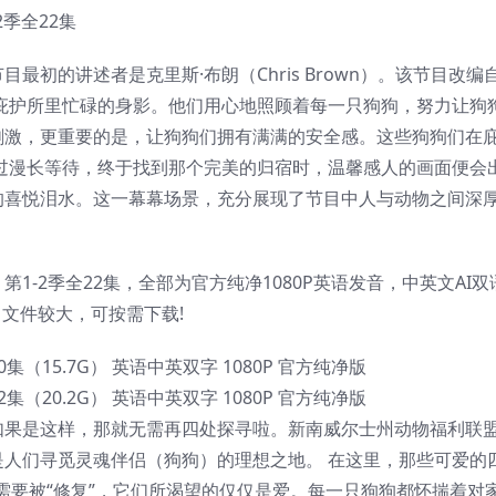
-2季全22集
初的讲述者是克里斯·布朗（Chris Brown）。该节目改编
庇护所里忙碌的身影。他们用心地照顾着每一只狗狗，努力让狗
刺激，更重要的是，让狗狗们拥有满满的安全感。这些狗狗们在
过漫长等待，终于找到那个完美的归宿时，温馨感人的画面便会
的喜悦泪水。这一幕幕场景，充分展现了节目中人与动物之间深
alia》第1-2季全22集，全部为官方纯净1080P英语发音，中英文A
文件较大，可按需下载!
全10集（15.7G） 英语中英双字 1080P 官方纯净版
全12集（20.2G） 英语中英双字 1080P 官方纯净版
如果是这样，那就无需再四处探寻啦。新南威尔士州动物福利联
人们寻觅灵魂伴侣（狗狗）的理想之地。 在这里，那些可爱的四
需要被“修复”，它们所渴望的仅仅是爱。每一只狗狗都怀揣着对