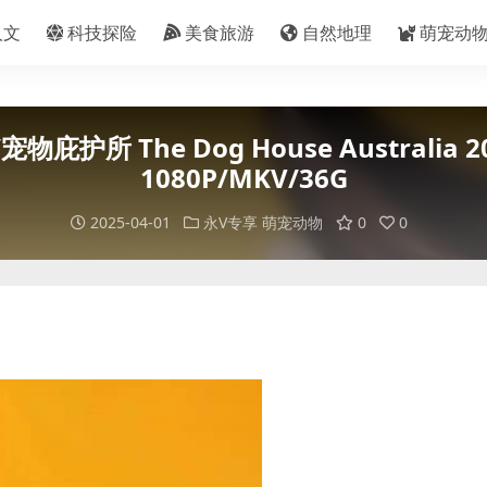
人文
科技探险
美食旅游
自然地理
萌宠动
所 The Dog House Australia 
1080P/MKV/36G
2025-04-01
永V专享
萌宠动物
0
0