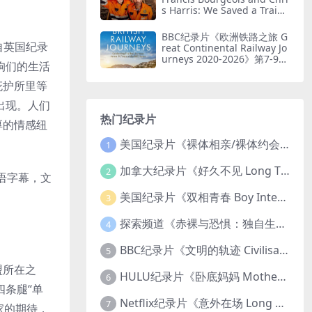
s Harris: We Saved a Train
2026》第一季全8集 英语中英
双字 无水印纯净版 1080P/M
BBC纪录片《欧洲铁路之旅 G
KV/19.6G 火车修复
自英国纪录
reat Continental Railway Jo
urneys 2020-2026》第7-9季
狗们的生活
全41集 英语中英双字1080P/
MP4/58.4G 欧洲铁路游
庇护所里等
出现。人们
热门纪录片
厚的情感纽
美国纪录片《裸体相亲/裸体约会 Dating Naked 2014-2016》第1-3季全33集 英语中英双字 无水印纯净版 1080P/MKV/85.6G 裸体相亲真人秀
1
加拿大纪录片《好久不见 Long Time Comin 1993》英语中英双字 官方纯净版 1080P/MKV/1G 女同性艺术家
2
I双语字幕，文
美国纪录片《双相青春 Boy Interrupted 2009》英语中英双字 官方纯净版 1080P/MKV/1.43G 青少年躁郁症
3
探索频道《赤裸与恐惧：独自生存/赤裸荒野求生 Naked and Afraid: Solo 2023》第一季全8集 英语中英双字 官方纯净版 高码1080P/MKV/45.4G
4
BBC纪录片《文明的轨迹 Civilisations 1969》全13集 英语中英双字 高清收藏版 1080P/MKV/64.1G 西方艺术史话
5
盟所在之
HULU纪录片《卧底妈妈 Mother Undercover 2023》全4集 英语中英双字 官方纯净版 1080P/MKV/7.6G 拯救孩子
6
条腿“单
Netflix纪录片《意外在场 Long Shot 2017》英语中字 720P/NKV/1.06GB 美国谋杀误判案件
7
家的期待，