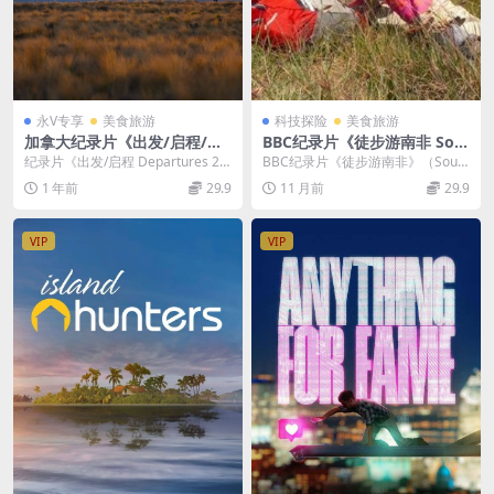
永V专享
美食旅游
科技探险
美食旅游
加拿大纪录片《出发/启程/旅
BBC纪录片《徒步游南非 Sou
行者 Departures 2008-201
th Africa Walks》全4集 英语
纪录片《出发/启程 Departures 20
BBC纪录片《徒步游南非》（South
0》第1-3季全42集 英语中英
中字标清 南非纪录片下载
08-2010》第1-3季全42集...
Africa Walks）以“一国一世界...
1 年前
29.9
11 月前
29.9
双字 官方纯净版 1080P/MK
V/185G
VIP
VIP