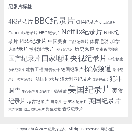
纪录片标签
BBC纪录片
4K纪录片
CH4纪录片
Ch5纪录片
Netflix纪录片
NHK纪
Curiosity纪录片
HBO纪录片
PBS纪录片
录片
加拿
中国美食
体育运动
二战纪录片
大纪录片
动物纪录片
历史频道
史密森尼频道
医疗纪录片
央视纪录片
国家地理
国产纪录片
宇宙探索
探索频道
建筑工程
德国纪录片
建筑设计
旅行纪
宗教纪录片
犯罪
法国纪录片
澳大利亚纪录片
录片
汽车纪录片
灾难纪录片
美国纪录片
调查
美食
电影幕后
电影制作
生态保护
英国纪录片
纪录片
考古纪录片
自然生态
艺术纪录片
音乐纪录片
野生动物
迪士尼纪录片
荒野求生
Copyright © 2025
纪录片之家
- All rights reserved
网站地图