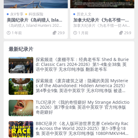
永V专享
科技探险
历史人文
美国纪录片《岛屿猎人 Island
加拿大纪录片《为名不惜一切
Hunters 2023》第4-5季全30
Anything for Fame 2023》
《岛屿猎人 Island Hunters 202
加拿大纪录片《为名不惜一切 Anyt
集 英语中英双字 无水印纯净
英语中英双字 无水印纯净版 1
3》：热带岛屿的梦幻探寻 202...
hing for Fame 2023》介绍 ...
1 年前
29.9
1 月前
29.9
版 1080P/MKV/82.3G 买个岛
080P/MKV/1.41G 网络名人现
屿
象
最新纪录片
探索频道《废棚寻车：经典老爷车 Shed & Burie
d: Classic Cars 2024-2026》第1-4集全38集 英
语中英双字 无水印纯净版 翻新老爷车
探索频道《废弃建筑之谜：隐藏的美国 Mysterie
s of the Abandoned: Hidden America 2025》
第4季全9集 英语中英双字 无水印纯净版 被遗弃
之谜
TLC纪录片《我的奇怪癖好 My Strange Addictio
n 2026》第7季全8集 英语中英双字 官方纯净版
奇葩癖好
BBC纪录片《名人版环游世界竞赛 Celebrity Rac
e Across the World 2023-2025》第1-3季全18
集 英语中英双字 无水印纯净版 1080P/MKV/44.8