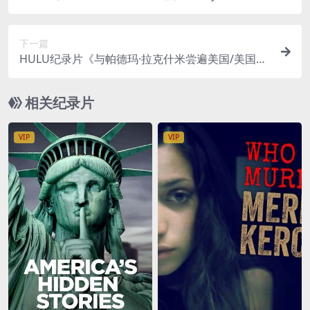
2023》第1-2季全49集 英语中英双字 官方纯净版 1
080P/MKV/47.5G 美食纪录片
下一篇
HULU纪录片《与帕德玛·拉克什米尝遍美国/美国饮
食文化 Taste the Nation with Padma Lakshmi 20
21》第1-2季全20集 英语中英双字 官方纯净版 4K超
相关纪录片
清/2160P/1080P/MKV/39.8G
VIP
VIP