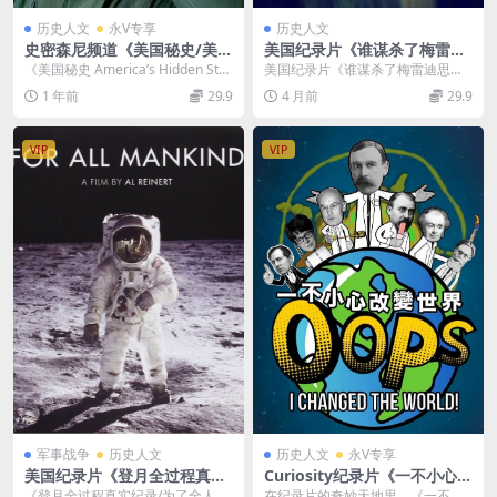
历史人文
永V专享
历史人文
史密森尼频道《美国秘史/美国
美国纪录片《谁谋杀了梅雷迪
隐藏的故事 America’s Hidde
思·克彻？Who Murdered M
《美国秘史 America’s Hidden Stor
美国纪录片《谁谋杀了梅雷迪思・
n Stories 2023》第1-3季全2
eredith Kercher? 2022》全2
ies 202...
克彻？》（Who Murdered Meredi
1 年前
29.9
4 月前
29.9
0集 英语中英双字 无水印纯净
集 英语中英双字 官方纯净版 1
t...
版 1080P/MKV/29.8G
080P/MKV/4.27G 天使面孔杀
人案
VIP
VIP
军事战争
历史人文
历史人文
永V专享
美国纪录片《登月全过程真实
Curiosity纪录片《一不小心改
纪录/为了全人类 For All Man
变世界/改变世界的意外发明
《登月全过程真实纪录/为了全人类
在纪录片的奇妙天地里，《一不小