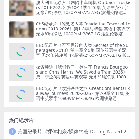
澳大利亚纪录片《内陆卡车司机 Outback Trucke
rs 2014-2025》第10-11季全26集 英语中英双字
无水印纯净版 1080P/MKV/37.9G 澳洲公路运输
业
Ch5纪录片《伦敦塔内幕 Inside the Tower of Lo
ndon 2018-2026》第1-8季共45集 英语中英双字
无水印纯净版 1080P/MKV/67.1G 走进伦敦塔
BBC纪录片《不可思议的人类 Secrets of the Su
peragers 2013》第一季全6集 国英双语中英双
字 无水印纯净版 4K超清/2160P/MKV/62.1G 长
寿的秘诀
探索频道《我们救了一列火车 Francis Bourgeoi
s and Chris Harris: We Saved a Train 2026》
第一季全8集 英语中英双字 无水印纯净版 1080P/
MKV/19.6G 火车修复
BBC纪录片《欧洲铁路之旅 Great Continental R
ailway Journeys 2020-2026》第7-9季全41集 英
语中英双字1080P/MP4/58.4G 欧洲铁路游
热门纪录片
美国纪录片《裸体相亲/裸体约会 Dating Naked 2014-2016》第1-3季全33集 英语中英双字 无水印纯净版 1080P/MKV/85.6G 裸体相亲真人秀
1