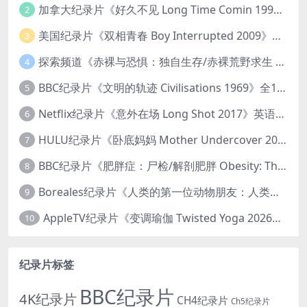
加拿大纪录片《好久不见 Long Time Comin 1993》英语中英双字 官方纯净版 1080P/MKV/1G 女同性艺术家
2
美国纪录片《双相青春 Boy Interrupted 2009》英语中英双字 官方纯净版 1080P/MKV/1.43G 青少年躁郁症
3
探索频道《赤裸与恐惧：独自生存/赤裸荒野求生 Naked and Afraid: Solo 2023》第一季全8集 英语中英双字 官方纯净版 高码1080P/MKV/45.4G
4
BBC纪录片《文明的轨迹 Civilisations 1969》全13集 英语中英双字 高清收藏版 1080P/MKV/64.1G 西方艺术史话
5
Netflix纪录片《意外在场 Long Shot 2017》英语中字 720P/NKV/1.06GB 美国谋杀误判案件
6
HULU纪录片《卧底妈妈 Mother Undercover 2023》全4集 英语中英双字 官方纯净版 1080P/MKV/7.6G 拯救孩子
7
BBC纪录片《肥胖症：尸检/解剖肥胖 Obesity: The Post Mortem 2016》英语中英双字 无水印纯净版 1080P/MKV/1.03G
8
Boreales纪录片《人类的第一位动物朋友：人类和狗的神奇故事 Man’s First Friend 2018》英语中英双字 1080P/MP4/1.8G 狗的神奇故事
9
AppleTV纪录片《变调瑜伽 Twisted Yoga 2026》全3集 英语中英双字 无水印纯净版 1080P/MKV/10G 瑜伽大师背后的真相
10
纪录片标签
BBC纪录片
4K纪录片
CH4纪录片
Ch5纪录片