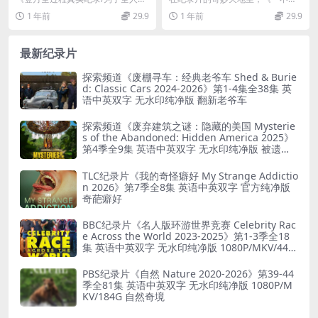
kind 1989》英语中字 MKV/7
Oops, I Changed the World
For All Mankind 1989》：见...
心改变世界 Oops, I Changed the...
1 年前
29.9
1 年前
29.9
20P/1.9G 美国登月过程全揭
2022》第一季全15集 英语中
秘
英双字 无水印纯净版 1080P/
MKV/32.3G
最新纪录片
探索频道《废棚寻车：经典老爷车 Shed & Burie
d: Classic Cars 2024-2026》第1-4集全38集 英
语中英双字 无水印纯净版 翻新老爷车
探索频道《废弃建筑之谜：隐藏的美国 Mysterie
s of the Abandoned: Hidden America 2025》
第4季全9集 英语中英双字 无水印纯净版 被遗弃
之谜
TLC纪录片《我的奇怪癖好 My Strange Addictio
n 2026》第7季全8集 英语中英双字 官方纯净版
奇葩癖好
BBC纪录片《名人版环游世界竞赛 Celebrity Rac
e Across the World 2023-2025》第1-3季全18
集 英语中英双字 无水印纯净版 1080P/MKV/44.8
G 旅行竞赛
PBS纪录片《自然 Nature 2020-2026》第39-44
季全81集 英语中英双字 无水印纯净版 1080P/M
KV/184G 自然奇境