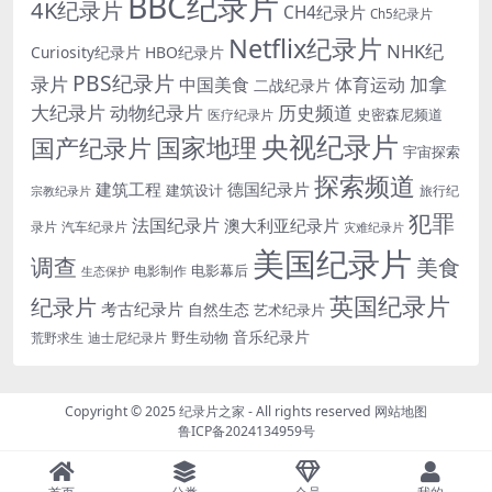
BBC纪录片
4K纪录片
CH4纪录片
Ch5纪录片
Netflix纪录片
NHK纪
Curiosity纪录片
HBO纪录片
PBS纪录片
录片
加拿
中国美食
体育运动
二战纪录片
大纪录片
动物纪录片
历史频道
史密森尼频道
医疗纪录片
央视纪录片
国家地理
国产纪录片
宇宙探索
探索频道
建筑工程
德国纪录片
建筑设计
旅行纪
宗教纪录片
犯罪
法国纪录片
澳大利亚纪录片
录片
汽车纪录片
灾难纪录片
美国纪录片
调查
美食
电影幕后
电影制作
生态保护
英国纪录片
纪录片
考古纪录片
自然生态
艺术纪录片
音乐纪录片
野生动物
迪士尼纪录片
荒野求生
Copyright © 2025
纪录片之家
- All rights reserved
网站地图
鲁ICP备2024134959号