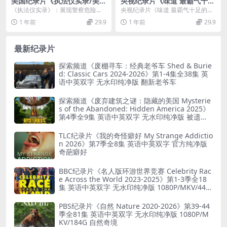
美国纪录片《执法仪实录/美国
央视纪录片《味道 最霸气十足
警察执仪实录 Body Cam 201
的海鲜》国语中字 1080P/MK
《执法仪实录》：展现警察危险日
央视纪录片《味道 最霸气十足的海
8-2022》第1-5季全44集 英语
V/1.08G 海鲜美食纪录片下载
常 《执法仪实录 Body Cam 2018
鲜》为观众呈现了不同国家独具特
1 年前
29.9
1 年前
29.9
中英双字 官方纯净版 1080P/
&#...
色的海鲜美食文化。...
MKV/66.5G
最新纪录片
探索频道《废棚寻车：经典老爷车 Shed & Burie
d: Classic Cars 2024-2026》第1-4集全38集 英
语中英双字 无水印纯净版 翻新老爷车
探索频道《废弃建筑之谜：隐藏的美国 Mysterie
s of the Abandoned: Hidden America 2025》
第4季全9集 英语中英双字 无水印纯净版 被遗弃
之谜
TLC纪录片《我的奇怪癖好 My Strange Addictio
n 2026》第7季全8集 英语中英双字 官方纯净版
奇葩癖好
BBC纪录片《名人版环游世界竞赛 Celebrity Rac
e Across the World 2023-2025》第1-3季全18
集 英语中英双字 无水印纯净版 1080P/MKV/44.8
G 旅行竞赛
PBS纪录片《自然 Nature 2020-2026》第39-44
季全81集 英语中英双字 无水印纯净版 1080P/M
KV/184G 自然奇境