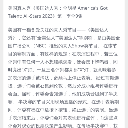
美国真人秀《美国达人秀：全明星 America’s Got
Talent: All-Stars 2023》第一季全9集
美国有一档备受关注的真人秀节目——《美国达人
秀》，它还有“全美达人”“美国达人”等别称，是由美国全
国广播公司（NBC）推出的真人Show类节目。 在该节
目的赛制方面，有这样的规定：在表演过程中，若三位
评判中有任何一人不想继续观看，便会按下蜂鸣器，同
时亮出“X”灯。一旦三名评判都亮起“X”灯，就意味着参
加表演的选手被淘汰，必须马上停止表演。 经过前期选
拔，选手们会被召集到伦敦，然后分成小组与评委进行
会面。届时，评委会告知选手，他们成功晋级到了半决
赛。 半决赛的节目采用现场直播的形式。在选手表演期
间，评委有权在中途按下按钮，终止选手的表演。当选
手表演结束后，评委们会对其表现进行点评，而这些点
评会对观众的投票决策产生影响。在每场半决赛中，获