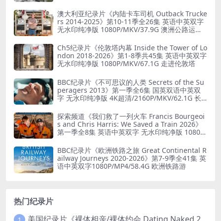
澳大利亚纪录片《内陆卡车司机 Outback Trucke
rs 2014-2025》第10-11季全26集 英语中英双字
无水印纯净版 1080P/MKV/37.9G 澳洲公路运输
业
Ch5纪录片《伦敦塔内幕 Inside the Tower of Lo
ndon 2018-2026》第1-8季共45集 英语中英双字
无水印纯净版 1080P/MKV/67.1G 走进伦敦塔
BBC纪录片《不可思议的人类 Secrets of the Su
peragers 2013》第一季全6集 国英双语中英双
字 无水印纯净版 4K超清/2160P/MKV/62.1G 长
寿的秘诀
探索频道《我们救了一列火车 Francis Bourgeoi
s and Chris Harris: We Saved a Train 2026》
第一季全8集 英语中英双字 无水印纯净版 1080P/
MKV/19.6G 火车修复
BBC纪录片《欧洲铁路之旅 Great Continental R
ailway Journeys 2020-2026》第7-9季全41集 英
语中英双字1080P/MP4/58.4G 欧洲铁路游
热门纪录片
美国纪录片《裸体相亲/裸体约会 Dating Naked 2014-2016》第1-3季全33集 英语中英双字 无水印纯净版 1080P/MKV/85.6G 裸体相亲真人秀
1