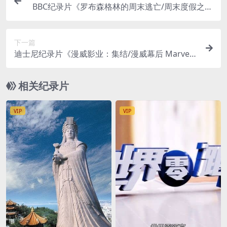
BBC纪录片《罗布森格林的周末逃亡/周末度假之旅
Robson Green’s Weekend Escapes 2023》全15
集 英语中英双字 官方纯净版 1080P/MKV/26.1G
下一篇
迪士尼纪录片《漫威影业：集结/漫威幕后 Marvel
Studios: Assembled 2022》全10集 英语多国中字
官方纯净版 1080P/MP4/29.3G
相关纪录片
VIP
VIP