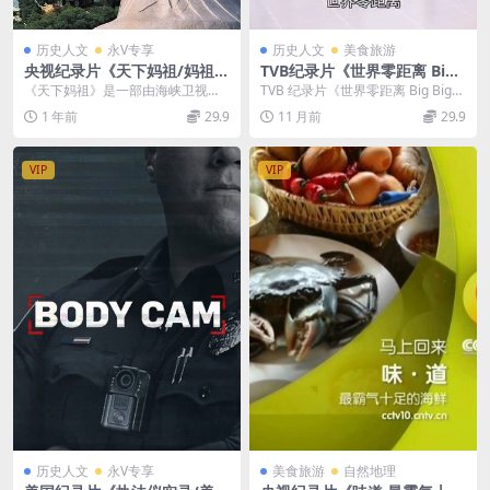
历史人文
永V专享
历史人文
美食旅游
央视纪录片《天下妈祖/妈祖信
TVB纪录片《世界零距离 Big
仰》全5集 国语中字 4K超清/2
Big World 2014》第一季全8
《天下妈祖》是一部由海峡卫视制
TVB 纪录片《世界零距离 Big Big
160P/MP4/7.21G
集 粤语中字 1080P/MP4/6.7
作的大型人文纪录片，该片历时两
World 2014》：探索小众之地...
1 年前
29.9
11 月前
29.9
2G 旅行纪录片
年，足迹遍布全球五大...
VIP
VIP
历史人文
永V专享
美食旅游
自然地理