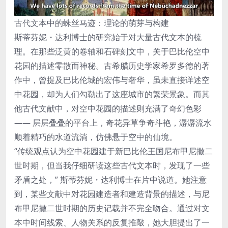
古代文本中的蛛丝马迹：理论的萌芽与构建
斯蒂芬妮・达利博士的研究始于对大量古代文本的梳
理。在那些泛黄的卷轴和石碑刻文中，关于巴比伦空中
花园的描述零散而神秘。古希腊历史学家希罗多德的著
作中，曾提及巴比伦城的宏伟与奢华，虽未直接详述空
中花园，却为人们勾勒出了这座城市的繁荣景象。而其
他古代文献中，对空中花园的描述则充满了奇幻色彩
—— 层层叠叠的平台上，奇花异草争奇斗艳，潺潺流水
顺着精巧的水道流淌，仿佛悬于空中的仙境。
“传统观点认为空中花园建于新巴比伦王国尼布甲尼撒二
世时期，但当我仔细研读这些古代文本时，发现了一些
矛盾之处，” 斯蒂芬妮・达利博士在片中说道。她注意
到，某些文献中对花园建造者和建造背景的描述，与尼
布甲尼撒二世时期的历史记载并不完全吻合。通过对文
本中时间线索、人物关系的反复推敲，她大胆提出了一