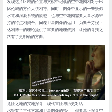
发现这片区域的位置与文献中记载的空中花园相对于巴
比伦城的方位大致相符。同时，图像中显示的一些疑似
水道和灌溉系统的痕迹，也与空中花园需要大量水源维
持的特点相契合。间谍卫星图像的运用，为斯蒂芬妮・
达利博士的理论提供了重要的地理依据，让她的寻找之
路有了更明确的方向。
危险之地的实地探寻：现代冒险与历史对话
尽管有了古代文本和卫星图像的指引，但要真正探寻空