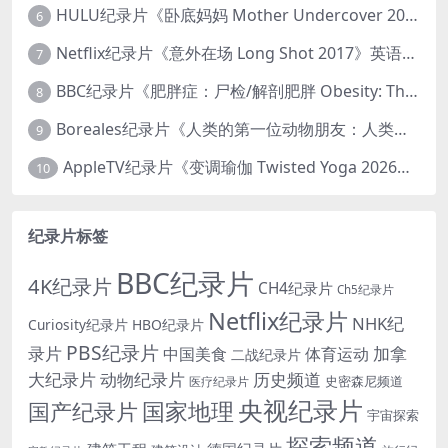
HULU纪录片《卧底妈妈 Mother Undercover 2023》全4集 英语中英双字 官方纯净版 1080P/MKV/7.6G 拯救孩子
6
Netflix纪录片《意外在场 Long Shot 2017》英语中字 720P/NKV/1.06GB 美国谋杀误判案件
7
BBC纪录片《肥胖症：尸检/解剖肥胖 Obesity: The Post Mortem 2016》英语中英双字 无水印纯净版 1080P/MKV/1.03G
8
Boreales纪录片《人类的第一位动物朋友：人类和狗的神奇故事 Man’s First Friend 2018》英语中英双字 1080P/MP4/1.8G 狗的神奇故事
9
AppleTV纪录片《变调瑜伽 Twisted Yoga 2026》全3集 英语中英双字 无水印纯净版 1080P/MKV/10G 瑜伽大师背后的真相
10
纪录片标签
BBC纪录片
4K纪录片
CH4纪录片
Ch5纪录片
Netflix纪录片
NHK纪
Curiosity纪录片
HBO纪录片
PBS纪录片
录片
加拿
中国美食
体育运动
二战纪录片
大纪录片
动物纪录片
历史频道
史密森尼频道
医疗纪录片
央视纪录片
国家地理
国产纪录片
宇宙探索
探索频道