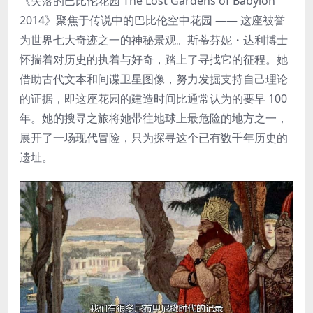
《失落的巴比伦花园 The Lost Gardens of Babylon
2014》聚焦于传说中的巴比伦空中花园 —— 这座被誉
为世界七大奇迹之一的神秘景观。斯蒂芬妮・达利博士
怀揣着对历史的执着与好奇，踏上了寻找它的征程。她
借助古代文本和间谍卫星图像，努力发掘支持自己理论
的证据，即这座花园的建造时间比通常认为的要早 100
年。她的搜寻之旅将她带往地球上最危险的地方之一，
展开了一场现代冒险，只为探寻这个已有数千年历史的
遗址。