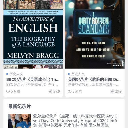
历史人文
历史人文
BBC纪录片《英语成长记 The
美国纪录片《肮脏的丑闻 Dirt
Adventure of English》全8
y Rotten Scandals 2026》第
BBC 纪录片《英语成长记》全 8 集
撕开霓虹假象，清算娱乐黑幕——2
集 英语中英双字幕 标清 英语
一季全6集 英语中英双字 无水
深度解析 BBC 纪录片《英语成长记
026纪实剧集《肮脏的丑闻：娱乐
5 月前
29.9
3 周前
29.9
语言纪录片
印纯净版 1080P/MKV/11G 娱
（Th...
黑幕 第一季》赏...
乐黑幕
最新纪录片
爱尔兰纪录片《生死一线：科克大学医院 Any Gi
ven Day: Cork University Hospital 2026》全6
集 英语中英双字 无水印纯净版 爱尔兰医院