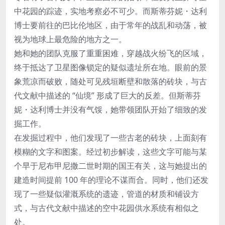
中花园的踪迹，实地考察必不可少。而斯蒂芬妮・达利
博士要前往的巴比伦地区，由于常年的战乱和动荡，被
视为地球上最危险的地方之一。
她和她的团队克服了重重困难，穿越战火纷飞的区域，
终于抵达了卫星图像锁定的疑似遗址所在地。眼前的景
象荒凉而破败，随处可见残垣断壁和散落的砖块，与古
代文献中描述的 “仙境” 形成了巨大的反差。但斯蒂芬
妮・达利博士并没有气馁，她带领团队开始了细致的发
掘工作。
在发掘过程中，他们发现了一些古老的砖块，上面刻有
模糊的文字和图案。经过初步解读，这些文字可能与某
个早于尼布甲尼撒二世时期的国王有关，这与她提出的
建造时间提前 100 年的理论不谋而合。同时，他们还发
现了一些疑似灌溉系统的遗迹，管道的材质和铺设方
式，与古代文献中描述的空中花园供水系统有相似之
处。