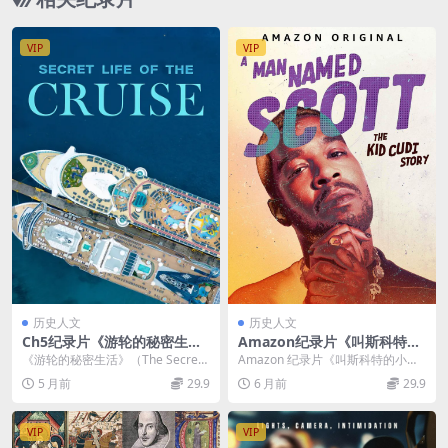
VIP
VIP
历史人文
历史人文
Ch5纪录片《游轮的秘密生活
Amazon纪录片《叫斯科特的
The Secret Life of the Cruis
小子 A Man Named Scott 2
《游轮的秘密生活》（The Secret
Amazon 纪录片《叫斯科特的小子
e 2018》英语中英双字 官方纯
021》英语多国中字 1080P/M
Life of the Cruise ...
A Man Named Scott 202...
5 月前
29.9
6 月前
29.9
净版 1080P/MKV/4.08G 世界
P4/1.47G 音乐人的故事
上最大的游轮
VIP
VIP