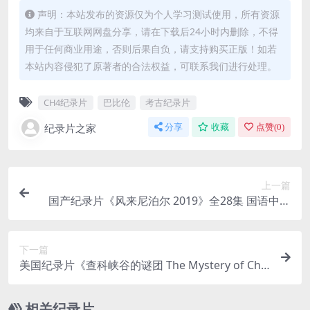
声明：本站发布的资源仅为个人学习测试使用，所有资源
均来自于互联网网盘分享，请在下载后24小时内删除，不得
用于任何商业用途，否则后果自负，请支持购买正版！如若
本站内容侵犯了原著者的合法权益，可联系我们进行处理。
CH4纪录片
巴比伦
考古纪录片
纪录片之家
分享
收藏
点赞(
0
)
上一篇
国产纪录片《风来尼泊尔 2019》全28集 国语中字
1080P/MP4/10.5G 尼泊尔风土人情
下一篇
美国纪录片《查科峡谷的谜团 The Mystery of Cha
co Canyon 1999》英语中英双字 无水印纯净版 标
清/MKV/789M 史前遗迹
相关纪录片