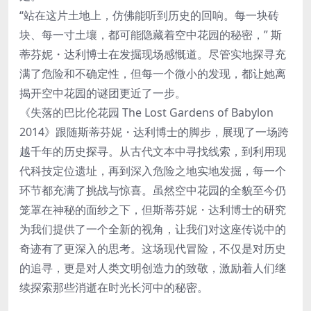
“站在这片土地上，仿佛能听到历史的回响。每一块砖
块、每一寸土壤，都可能隐藏着空中花园的秘密，” 斯
蒂芬妮・达利博士在发掘现场感慨道。尽管实地探寻充
满了危险和不确定性，但每一个微小的发现，都让她离
揭开空中花园的谜团更近了一步。
《失落的巴比伦花园 The Lost Gardens of Babylon
2014》跟随斯蒂芬妮・达利博士的脚步，展现了一场跨
越千年的历史探寻。从古代文本中寻找线索，到利用现
代科技定位遗址，再到深入危险之地实地发掘，每一个
环节都充满了挑战与惊喜。虽然空中花园的全貌至今仍
笼罩在神秘的面纱之下，但斯蒂芬妮・达利博士的研究
为我们提供了一个全新的视角，让我们对这座传说中的
奇迹有了更深入的思考。这场现代冒险，不仅是对历史
的追寻，更是对人类文明创造力的致敬，激励着人们继
续探索那些消逝在时光长河中的秘密。