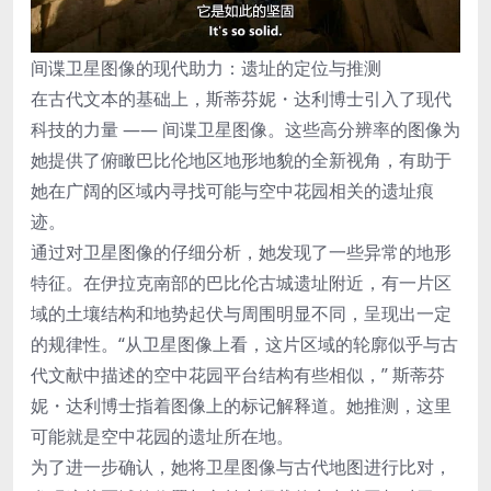
间谍卫星图像的现代助力：遗址的定位与推测
在古代文本的基础上，斯蒂芬妮・达利博士引入了现代
科技的力量 —— 间谍卫星图像。这些高分辨率的图像为
她提供了俯瞰巴比伦地区地形地貌的全新视角，有助于
她在广阔的区域内寻找可能与空中花园相关的遗址痕
迹。
通过对卫星图像的仔细分析，她发现了一些异常的地形
特征。在伊拉克南部的巴比伦古城遗址附近，有一片区
域的土壤结构和地势起伏与周围明显不同，呈现出一定
的规律性。“从卫星图像上看，这片区域的轮廓似乎与古
代文献中描述的空中花园平台结构有些相似，” 斯蒂芬
妮・达利博士指着图像上的标记解释道。她推测，这里
可能就是空中花园的遗址所在地。
为了进一步确认，她将卫星图像与古代地图进行比对，