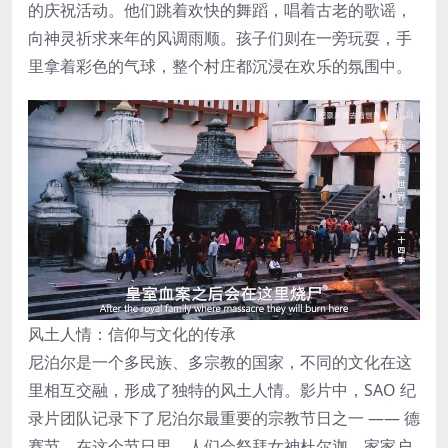
的庆祝活动。他们跳着欢快的舞蹈，唱着古老的歌谣，
向神灵祈求来年的风调雨顺。孩子们则在一旁玩耍，手
里拿着彩色的气球，整个村庄都沉浸在欢乐的氛围中。
风土人情：信仰与文化的传承
尼泊尔是一个多民族、多宗教的国家，不同的文化在这
里相互交融，形成了独特的风土人情。影片中，SAO 纪
录片团队记录下了尼泊尔最重要的宗教节日之一 —— 德
赛节。在这个节日里，人们会祭拜女神杜尔迦，家家户