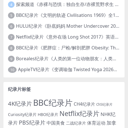
探索频道《赤裸与恐惧：独自生存/赤裸荒野求生 Naked and Afraid: Solo 2023》第一季全8集 英语中英双字 官方纯净版 高码1080P/MKV/45.4G
4
BBC纪录片《文明的轨迹 Civilisations 1969》全13集 英语中英双字 高清收藏版 1080P/MKV/64.1G 西方艺术史话
5
HULU纪录片《卧底妈妈 Mother Undercover 2023》全4集 英语中英双字 官方纯净版 1080P/MKV/7.6G 拯救孩子
6
Netflix纪录片《意外在场 Long Shot 2017》英语中字 720P/NKV/1.06GB 美国谋杀误判案件
7
BBC纪录片《肥胖症：尸检/解剖肥胖 Obesity: The Post Mortem 2016》英语中英双字 无水印纯净版 1080P/MKV/1.03G
8
Boreales纪录片《人类的第一位动物朋友：人类和狗的神奇故事 Man’s First Friend 2018》英语中英双字 1080P/MP4/1.8G 狗的神奇故事
9
AppleTV纪录片《变调瑜伽 Twisted Yoga 2026》全3集 英语中英双字 无水印纯净版 1080P/MKV/10G 瑜伽大师背后的真相
10
纪录片标签
BBC纪录片
4K纪录片
CH4纪录片
Ch5纪录片
Netflix纪录片
NHK纪
Curiosity纪录片
HBO纪录片
PBS纪录片
录片
加拿
中国美食
体育运动
二战纪录片