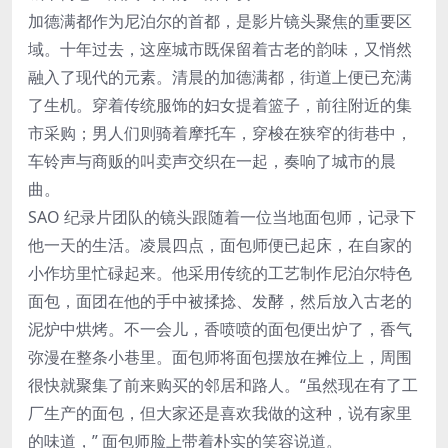
加德满都作为尼泊尔的首都，是影片镜头聚焦的重要区
域。十年过去，这座城市既保留着古老的韵味，又悄然
融入了现代的元素。清晨的加德满都，街道上便已充满
了生机。穿着传统服饰的妇女提着篮子，前往附近的集
市采购；男人们则骑着摩托车，穿梭在狭窄的街巷中，
车铃声与商贩的叫卖声交织在一起，奏响了城市的晨
曲。
SAO 纪录片团队的镜头跟随着一位当地面包师，记录下
他一天的生活。凌晨四点，面包师便已起床，在自家的
小作坊里忙碌起来。他采用传统的工艺制作尼泊尔特色
面包，面团在他的手中被揉捻、发酵，然后放入古老的
泥炉中烘烤。不一会儿，香喷喷的面包便出炉了，香气
弥漫在整条小巷里。面包师将面包摆放在摊位上，周围
很快就聚集了前来购买的邻居和路人。“虽然现在有了工
厂生产的面包，但大家还是喜欢我做的这种，说有家里
的味道，” 面包师脸上带着朴实的笑容说道。