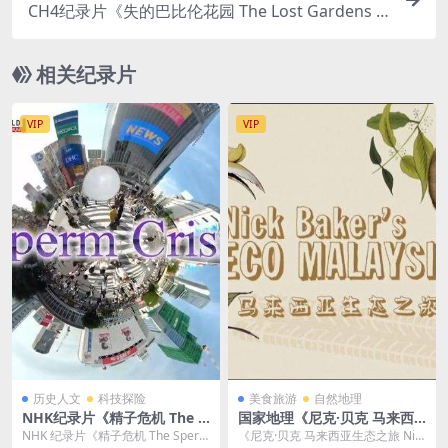
CH4纪录片《失的巴比伦花园 The Lost Gardens o
f Babylon 2014》英语中英双字 无水印纯净版 108
0P/MKV/2.69G 巴比伦空中花园
相关纪录片
VIP
VIP
历史人文
科技探险
美食旅游
自然地理
NHK纪录片《精子危机 The S
国家地理《尼克·贝克 马来西
perm Crisis 2018》英语无字
亚生态之旅 Nick Baker’s Eco
NHK 纪录片《精子危机 The Sperm
《尼克·贝克 马来西亚生态之旅 Nic