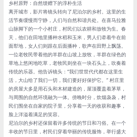
乡村原野：自然馈赠下的淳朴生活
离开城市，影片将镜头转向了尼泊尔的乡村。这里的生
活节奏缓慢而宁静，人们与自然和谐共处。在喜马拉雅
山脉脚下的一个小村庄，村民们以农耕和放牧为生。春
天，他们在田地里播种水稻和玉米，男人们牵着牛在前
面犁地，女人们则跟在后面播种，歌声在田野上飘荡。
一位老牧民带着他的羊群在山坡上放牧，羊群在绿色的
草地上悠闲地吃草，老牧民则坐在一块石头上，吹奏着
传统的乐器。他告诉镜头：“我们世世代代都在这里生
活，大山给了我们一切，我们要好好保护它。” 村庄里
的房屋大多是用石头和木材建造的，屋顶覆盖着茅草，
与周围的自然环境融为一体。傍晚时分，炊烟袅袅，村
民们围坐在自家的院子里，分享着一天的收获和趣事，
脸上洋溢着满足的笑容。
尼泊尔的乡村还保留着许多传统的节日和习俗。在一个
丰收的节日里，村民们穿着华丽的传统服饰，举行盛大