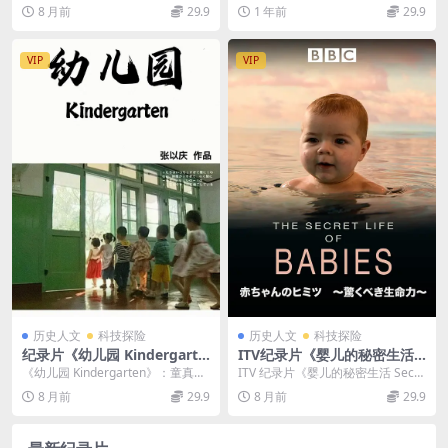
720P/MP4/432M 人体探秘纪
Malaysia》国语中字 BTV版 1
Crisis 2018》介绍 NH...
k Baker’s Eco M...
8 月前
29.9
1 年前
29.9
录片
080P高清 马来西亚自然生态
纪录片
VIP
VIP
历史人文
科技探险
历史人文
科技探险
纪录片《幼儿园 Kindergarte
ITV纪录片《婴儿的秘密生活 S
n》国语中字 标清百度网盘下
ecret Life of Babies》英语中
《幼儿园 Kindergarten》：童真视
ITV 纪录片《婴儿的秘密生活 Secre
载
字 720P高清 婴儿纪录片下载
角下的成长与世界 纪录片《幼儿园
t Life of Babies》：揭...
8 月前
29.9
8 月前
29.9
K...