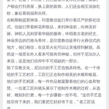
户都会打扫房屋，换上新的装饰。人们还会相互涂抹红
粉，象征着祝福和吉祥。
在帕斯帕提那神庙，印度教信徒们举行着庄严的祭祀仪
式。信徒们带着鲜花和祭品，来到神庙前，向神灵祈
祷。神职人员则穿着华丽的服饰，吟唱着古老的经文。
神庙旁边的巴格马蒂河，是印度教信徒举行火葬仪式的
地方，他们相信，在这里火化可以让灵魂得到解脱。虽
然这一场景在外人看来可能有些神秘，但对于尼泊尔人
来说，这是他们信仰中不可或缺的一部分。
除了宗教文化，尼泊尔的手工艺也独具特色。在一个传
统的手工艺村庄，工匠们正在制作精美的木雕和银器。
他们的手艺精湛，每一件作品都凝聚着他们的心血和智
慧。一位老工匠向镜头展示了他制作木雕的过程，从选
材、雕刻到打磨，每一个步骤都一丝不苟。“这些手艺是
祖宗传下来的，我们要把它好好传下去，” 老工匠说
道。