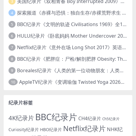
美国纪录片《双相青春 Boy Interrupted 2009》英语中英双字 官方纯净版 1080P/MKV/1.43G 青少年躁郁症
3
探索频道《赤裸与恐惧：独自生存/赤裸荒野求生 Naked and Afraid: Solo 2023》第一季全8集 英语中英双字 官方纯净版 高码1080P/MKV/45.4G
4
BBC纪录片《文明的轨迹 Civilisations 1969》全13集 英语中英双字 高清收藏版 1080P/MKV/64.1G 西方艺术史话
5
HULU纪录片《卧底妈妈 Mother Undercover 2023》全4集 英语中英双字 官方纯净版 1080P/MKV/7.6G 拯救孩子
6
Netflix纪录片《意外在场 Long Shot 2017》英语中字 720P/NKV/1.06GB 美国谋杀误判案件
7
BBC纪录片《肥胖症：尸检/解剖肥胖 Obesity: The Post Mortem 2016》英语中英双字 无水印纯净版 1080P/MKV/1.03G
8
Boreales纪录片《人类的第一位动物朋友：人类和狗的神奇故事 Man’s First Friend 2018》英语中英双字 1080P/MP4/1.8G 狗的神奇故事
9
AppleTV纪录片《变调瑜伽 Twisted Yoga 2026》全3集 英语中英双字 无水印纯净版 1080P/MKV/10G 瑜伽大师背后的真相
10
纪录片标签
BBC纪录片
4K纪录片
CH4纪录片
Ch5纪录片
Netflix纪录片
NHK纪
Curiosity纪录片
HBO纪录片