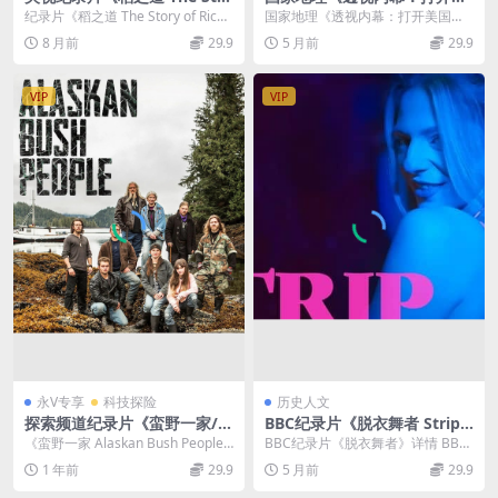
y of Rice 2017》全6集 国语
国金库 Inside America’s Mo
纪录片《稻之道 The Story of Rice
国家地理《透视内幕：打开美国金
中字 1080/MP4/8.78GB 稻米
ney Vault》英语中字 1080P/
2017》全 6 集 （历时...
库 Inside America’s ...
8 月前
29.9
5 月前
29.9
纪录片
MP4/915M 美国货币纪录片
下载
VIP
VIP
永V专享
科技探险
历史人文
探索频道纪录片《蛮野一家/荒
BBC纪录片《脱衣舞者 Strip 2
野一家人 Alaskan Bush Peo
025》英语中英双字 无水印纯
《蛮野一家 Alaskan Bush People
BBC纪录片《脱衣舞者》详情 BBC
ple 2014-2021》第1-13季全1
净版 1080P/MKV/1.75G 脱衣
2014 – 2...
纪录片《脱衣舞者 Strip 2025》，
1 年前
29.9
5 月前
29.9
32集 英语外挂中字 官方纯净
舞俱乐部
英...
版 1080P/MP4/343G