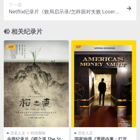
下一篇
Netflix纪录片《败局启示录/怎样面对失败 Loser
s》全8集 英语中字 官方纯净版 1080P/MP4/12.7G
相关纪录片
VIP
VIP
历史人文
科技探险
历史人文
央视纪录片《稻之道 The Stor
国家地理《透视内幕：打开美